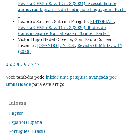
Revista GEMInIS: v. 12 n. 3 (2021): Acessibilidade
audiovisual: práticas de tradução e linguagem - Parte
1
Leandro Saraiva, Sabrina Ferigato,
EDITORIAL
,
Revista GEMInIS: v. 11 n. 2 (2020): Redes de
Comunicação e Narrativas em Saúde - Parte 1
Victor Hugo Nedel Oliveira, Gian Paulo Corrêa
Biscarra,
JOGANDO JUNTOS
,
Revista GEMInIS: v. 17
(2026)
1
2
3
4
5
6
7
>
>>
Você também pode
iniciar uma pesquisa avançada por
similaridade
para este artigo.
Idioma
English
Español (España)
Português (Brasil)