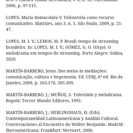
2006, p. 97-115.
LOPES, Maria Immacolata V. Telenovela como recurso
comunicativo. Matrizes, ano 3, n. 1. São Paulo, 2009, p. 21-
47.
LOPES, M. I. V.; LEMOS, M. P. Brasil: tempo de streaming
brasileiro. In: LOPES, M. I. V.; GÓMEZ, G. O. (Orgs). O
melodrama em tempos de streaming. Porto Alegre: Sulina,
2020.
MARTÍN-BARBERO, Jesus. Dos meios às mediações:
comunicação, cultura e hegemonia. Ed. UFRJ, 6ª ed. Rio de
Janeiro, 2009, p. 163-170, 305-309.
MARTÍN-BARBERO, J.; MUÑOZ, S. Televisión y melodrama.
Bogotá: Tercer Mundo Editores, 1992.
MARTÍN-BARBERO, J.; HERLINGHAUS, H. (Eds).
Contemporaneidad Latinoamericana y Análisis Cultural.
Conversaciones al Encuentro de Walter Benjamin. Madrid:
Iberoamericana; Frankfurt: Vervuert, 2000.