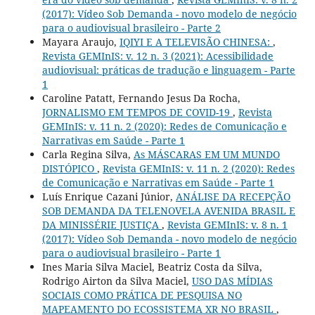
(2017): Vídeo Sob Demanda - novo modelo de negócio
para o audiovisual brasileiro - Parte 2
Mayara Araujo,
IQIYI E A TELEVISÃO CHINESA:
,
Revista GEMInIS: v. 12 n. 3 (2021): Acessibilidade
audiovisual: práticas de tradução e linguagem - Parte
1
Caroline Patatt, Fernando Jesus Da Rocha,
JORNALISMO EM TEMPOS DE COVID-19
,
Revista
GEMInIS: v. 11 n. 2 (2020): Redes de Comunicação e
Narrativas em Saúde - Parte 1
Carla Regina Silva,
As MÁSCARAS EM UM MUNDO
DISTÓPICO
,
Revista GEMInIS: v. 11 n. 2 (2020): Redes
de Comunicação e Narrativas em Saúde - Parte 1
Luís Enrique Cazani Júnior,
ANÁLISE DA RECEPÇÃO
SOB DEMANDA DA TELENOVELA AVENIDA BRASIL E
DA MINISSÉRIE JUSTIÇA
,
Revista GEMInIS: v. 8 n. 1
(2017): Vídeo Sob Demanda - novo modelo de negócio
para o audiovisual brasileiro - Parte 1
Ines Maria Silva Maciel, Beatriz Costa da Silva,
Rodrigo Airton da Silva Maciel,
USO DAS MÍDIAS
SOCIAIS COMO PRÁTICA DE PESQUISA NO
MAPEAMENTO DO ECOSSISTEMA XR NO BRASIL
,