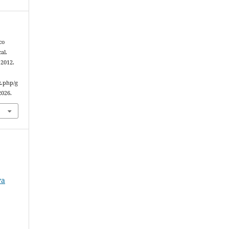
co
al.
, 2012.
x.php/g
2026.
o
va