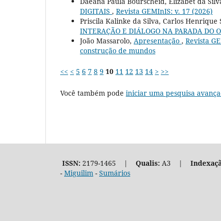
Daeana Paula Bourscheid, Elizabet da Silva
DIGITAIS
,
Revista GEMInIS: v. 17 (2026)
Priscila Kalinke da Silva, Carlos Henriqu
INTERAÇÃO E DIÁLOGO NA PARADA DO 
João Massarolo,
Apresentação
,
Revista GE
construção de mundos
<<
<
5
6
7
8
9
10
11
12
13
14
>
>>
Você também pode
iniciar uma pesquisa avança
ISSN:
2179-1465 |
Qualis:
A3 |
Indexaçã
-
Miguilim
-
Sumários