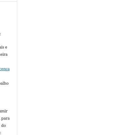
:
is e
meira
cença
balho
umir
, para
o do
: