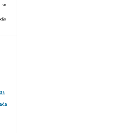
l ou
ação
sta
nada