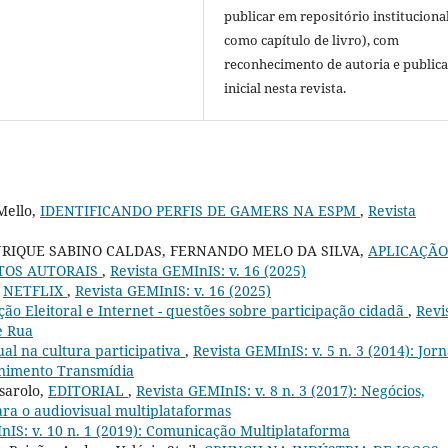
publicar em repositório instituciona
como capítulo de livro), com
reconhecimento de autoria e public
inicial nesta revista.
Mello,
IDENTIFICANDO PERFIS DE GAMERS NA ESPM
,
Revista
NRIQUE SABINO CALDAS, FERNANDO MELO DA SILVA,
APLICAÇÃO
ITOS AUTORAIS
,
Revista GEMInIS: v. 16 (2025)
,
NETFLIX
,
Revista GEMInIS: v. 16 (2025)
ão Eleitoral e Internet - questões sobre participação cidadã
,
Revi
e Rua
ual na cultura participativa
,
Revista GEMInIS: v. 5 n. 3 (2014): Jor
enimento Transmídia
sarolo,
EDITORIAL
,
Revista GEMInIS: v. 8 n. 3 (2017): Negócios,
para o audiovisual multiplataformas
nIS: v. 10 n. 1 (2019): Comunicação Multiplataforma