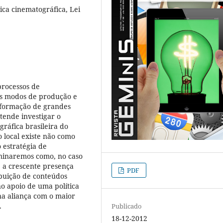
tica cinematográfica, Lei
processos de
os modos de produção e
 formação de grandes
tende investigar o
ráfica brasileira do
 local existe não como
 estratégia de
aminaremos como, no caso
, a crescente presença
PDF
ibuição de conteúdos
no apoio de uma política
 na aliança com o maior
.
Publicado
18-12-2012