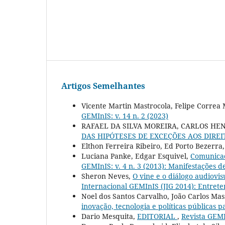
Artigos Semelhantes
Vicente Martin Mastrocola, Felipe Correa 
GEMInIS: v. 14 n. 2 (2023)
RAFAEL DA SILVA MOREIRA, CARLOS HE
DAS HIPÓTESES DE EXCEÇÕES AOS DIRE
Elthon Ferreira Ribeiro, Ed Porto Bezerra
Luciana Panke, Edgar Esquivel,
Comunicaç
GEMInIS: v. 4 n. 3 (2013): Manifestações d
Sheron Neves,
O vine e o diálogo audiovis
Internacional GEMInIS (JIG 2014): Entret
Noel dos Santos Carvalho, João Carlos Mas
inovação, tecnologia e políticas públicas 
Dario Mesquita,
EDITORIAL
,
Revista GEMI