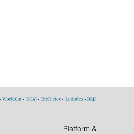
-
WorldCat
-
DOAJ
-
CiteFactor
-
Latindex
-
DRJI