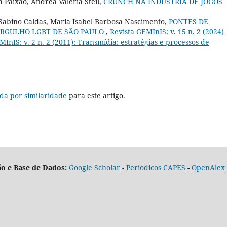
 Paixão, Andrea Valéria Steil,
CRUNCH NA INDÚSTRIA DE JOGOS
e Sabino Caldas, Maria Isabel Barbosa Nascimento,
PONTES DE
ORGULHO LGBT DE SÃO PAULO
,
Revista GEMInIS: v. 15 n. 2 (2024)
MInIS: v. 2 n. 2 (2011): Transmídia: estratégias e processos de
da por similaridade
para este artigo.
o e Base de Dados:
Google Scholar
-
Periódicos CAPES
-
OpenAlex