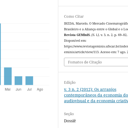
Como Citar
IKEDA, Marcelo. O Mercado Cinematográfi
Brasileiro e a Aliança entre o Global e o Loc
Revista GEMInIS
,
[S. l.]
, v. 3, n. 2, p. 69–82
Disponível em:
https://www.revistageminis.ufscar.br/inde
eminis/article/view/113. Acesso em: 7 ago. 
Fomatos de Citação
Edição
v. 3 n. 2 (2012): Os arranjos
contemporâneos da economia d
audiovisual e da economia criati
Seção
Dossiê