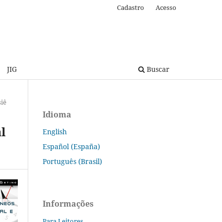
Cadastro
Acesso
JIG
Buscar
iê
Idioma
l
English
Español (España)
Português (Brasil)
Informações
Para Leitores