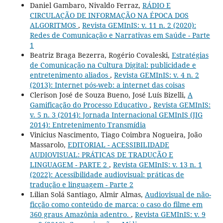
Daniel Gambaro, Nivaldo Ferraz,
RÁDIO E
CIRCULAÇÃO DE INFORMAÇÃO NA ÉPOCA DOS
ALGORITMOS
,
Revista GEMInIS: v. 11 n. 2 (2020):
Redes de Comunicação e Narrativas em Saúde - Parte
1
Beatriz Braga Bezerra, Rogério Covaleski,
Estratégias
de Comunicação na Cultura Digital: publicidade e
entretenimento aliados
,
Revista GEMInIS: v. 4 n. 2
(2013): Internet pós-web: a internet das coisas
Clerison José de Souza Bueno, José Luís Bizelli,
A
Gamificação do Processo Educativo
,
Revista GEMInIS:
v. 5 n. 3 (2014): Jornada Internacional GEMInIS (JIG
2014): Entretenimento Transmídia
Vinicius Nascimento, Tiago Coimbra Nogueira, João
Massarolo,
EDITORIAL - ACESSIBILIDADE
AUDIOVISUAL: PRÁTICAS DE TRADUÇÃO E
LINGUAGEM - PARTE 2
,
Revista GEMInIS: v. 13 n. 1
(2022): Acessibilidade audiovisual: práticas de
tradução e linguagem - Parte 2
Lilian Solá Santiago, Almir Almas,
Audiovisual de não-
ficção como conteúdo de marca: o caso do filme em
360 graus Amazônia adentro.
,
Revista GEMInIS: v. 9