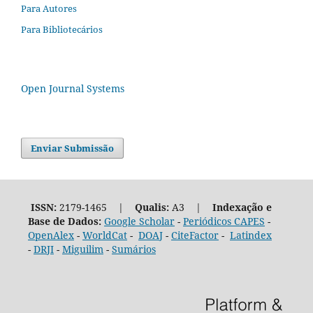
Para Autores
Para Bibliotecários
Open Journal Systems
Enviar Submissão
ISSN:
2179-1465 |
Qualis:
A3 |
Indexação e
Base de Dados:
Google Scholar
-
Periódicos CAPES
-
OpenAlex
-
WorldCat
-
DOAJ
-
CiteFactor
-
Latindex
-
DRJI
-
Miguilim
-
Sumários