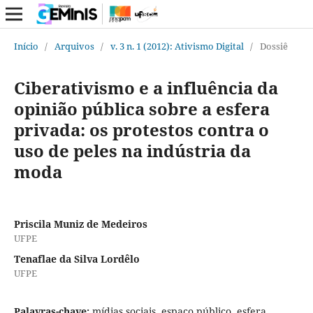
Início
/
Arquivos
/
v. 3 n. 1 (2012): Ativismo Digital
/
Dossiê
Ciberativismo e a influência da
opinião pública sobre a esfera
privada: os protestos contra o
uso de peles na indústria da
moda
Priscila Muniz de Medeiros
UFPE
Tenaflae da Silva Lordêlo
UFPE
Palavras-chave:
mídias sociais, espaço público, esfera