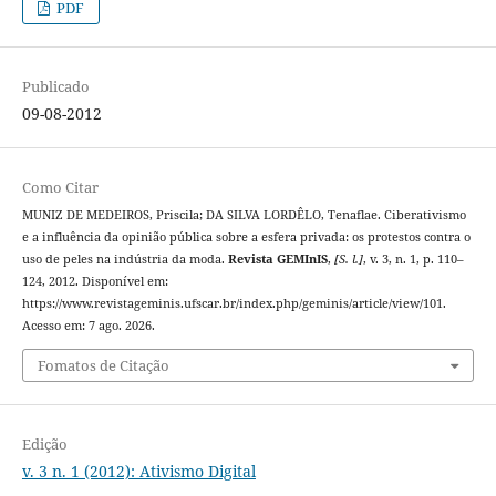
PDF
Publicado
09-08-2012
Como Citar
MUNIZ DE MEDEIROS, Priscila; DA SILVA LORDÊLO, Tenaflae. Ciberativismo
e a influência da opinião pública sobre a esfera privada: os protestos contra o
uso de peles na indústria da moda.
Revista GEMInIS
,
[S. l.]
, v. 3, n. 1, p. 110–
124, 2012. Disponível em:
https://www.revistageminis.ufscar.br/index.php/geminis/article/view/101.
Acesso em: 7 ago. 2026.
Fomatos de Citação
Edição
v. 3 n. 1 (2012): Ativismo Digital