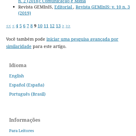
n. 2 (2018): Comunicação e Mídia
Revista GEMInIS,
Editorial
,
Revista GEMInIS: v. 10 n. 3
(2019)
<<
<
4
5
6
7
8
9
10
11
12
13
>
>>
Você também pode
iniciar uma pesquisa avançada por
similaridade
para este artigo.
Idioma
English
Español (España)
Português (Brasil)
Informações
Para Leitores