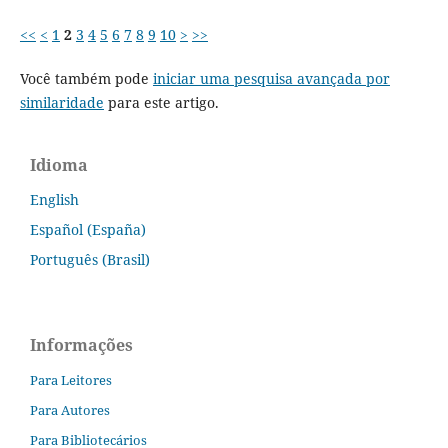
<<
<
1
2
3
4
5
6
7
8
9
10
>
>>
Você também pode
iniciar uma pesquisa avançada por
similaridade
para este artigo.
Idioma
English
Español (España)
Português (Brasil)
Informações
Para Leitores
Para Autores
Para Bibliotecários