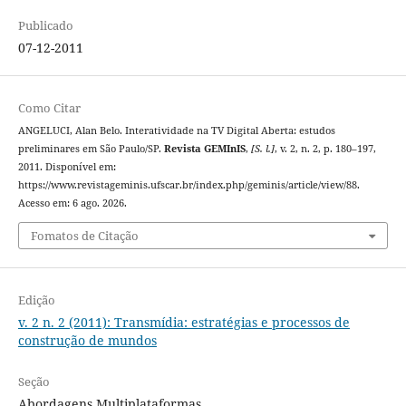
Publicado
07-12-2011
Como Citar
ANGELUCI, Alan Belo. Interatividade na TV Digital Aberta: estudos
preliminares em São Paulo/SP.
Revista GEMInIS
,
[S. l.]
, v. 2, n. 2, p. 180–197,
2011. Disponível em:
https://www.revistageminis.ufscar.br/index.php/geminis/article/view/88.
Acesso em: 6 ago. 2026.
Fomatos de Citação
Edição
v. 2 n. 2 (2011): Transmídia: estratégias e processos de
construção de mundos
Seção
Abordagens Multiplataformas