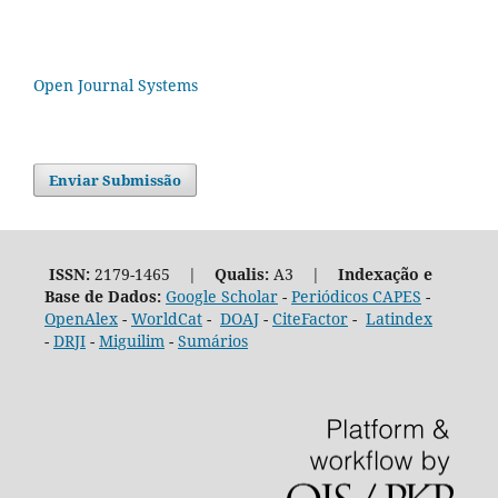
Open Journal Systems
Enviar Submissão
ISSN:
2179-1465 |
Qualis:
A3 |
Indexação e
Base de Dados:
Google Scholar
-
Periódicos CAPES
-
OpenAlex
-
WorldCat
-
DOAJ
-
CiteFactor
-
Latindex
-
DRJI
-
Miguilim
-
Sumários