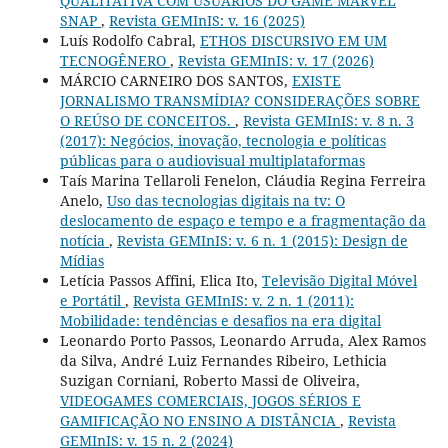
QUALITATIVA COM USUÁRIOS DO GAME MARVEL
SNAP
,
Revista GEMInIS: v. 16 (2025)
Luís Rodolfo Cabral,
ETHOS DISCURSIVO EM UM
TECNOGÊNERO
,
Revista GEMInIS: v. 17 (2026)
MÁRCIO CARNEIRO DOS SANTOS,
EXISTE
JORNALISMO TRANSMÍDIA? CONSIDERAÇÕES SOBRE
O REÚSO DE CONCEITOS.
,
Revista GEMInIS: v. 8 n. 3
(2017): Negócios, inovação, tecnologia e políticas
públicas para o audiovisual multiplataformas
Taís Marina Tellaroli Fenelon, Cláudia Regina Ferreira
Anelo,
Uso das tecnologias digitais na tv: O
deslocamento de espaço e tempo e a fragmentação da
notícia
,
Revista GEMInIS: v. 6 n. 1 (2015): Design de
Mídias
Letícia Passos Affini, Elica Ito,
Televisão Digital Móvel
e Portátil
,
Revista GEMInIS: v. 2 n. 1 (2011):
Mobilidade: tendências e desafios na era digital
Leonardo Porto Passos, Leonardo Arruda, Alex Ramos
da Silva, André Luiz Fernandes Ribeiro, Lethicia
Suzigan Corniani, Roberto Massi de Oliveira,
VIDEOGAMES COMERCIAIS, JOGOS SÉRIOS E
GAMIFICAÇÃO NO ENSINO A DISTÂNCIA
,
Revista
GEMInIS: v. 15 n. 2 (2024)