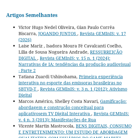
Artigos Semelhantes
Victor Hugo Nedel Oliveira, Gian Paulo Corrêa
Biscarra,
JOGANDO JUNTOS
,
Revista GEMInIS: v. 17
(2026)
Laíse Mariz , Isadora Moura Fé Cavalcanti Coelho,
Lilia de Sousa Nogueira Andrade,
RESSURREIÇÃO
DIGITAL
,
Revista GEMInIS: v. 15 n. 1 (2024):
Narrativas de IA: tendências da produção audiovisual
- Parte 2
Tatiana Zuardi Ushinohama,
Primeira experiência
interativa no esporte das emissoras brasileiras no
SBTVD-T
,
Revista GEMInIS: v. 3 n. 1 (2012): Ativismo
Digital
Marcos Américo, Shelley Costa Navari,
Gamificação:
abordagem e construção conceitual para
aplicativosem TV Digital Interativa
,
Revista GEMInIS:
v. 4 n. 3 (2013): Manifestações de Rua
Vicente Martin Mastrocola,
BENS DIGITAIS, CONSUMO
E ENTRETENIMENTO: UM ESTUDO DE ABORDAGEM