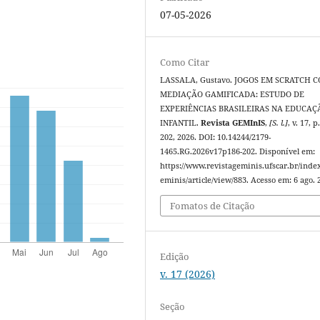
07-05-2026
Como Citar
LASSALA, Gustavo. JOGOS EM SCRATCH 
MEDIAÇÃO GAMIFICADA: ESTUDO DE
EXPERIÊNCIAS BRASILEIRAS NA EDUCAÇ
INFANTIL.
Revista GEMInIS
,
[S. l.]
, v. 17, 
202, 2026. DOI: 10.14244/2179-
1465.RG.2026v17p186-202. Disponível em:
https://www.revistageminis.ufscar.br/inde
eminis/article/view/883. Acesso em: 6 ago. 
Fomatos de Citação
Edição
v. 17 (2026)
Seção