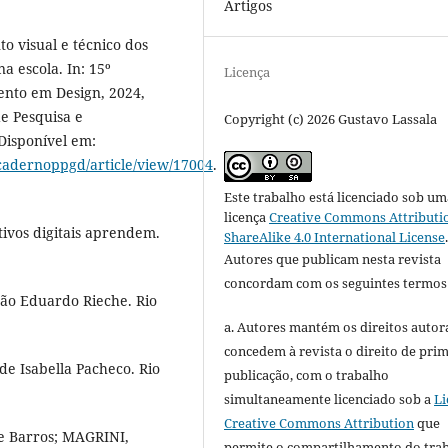
Artigos
 visual e técnico dos
a escola. In: 15º
Licença
ento em Design, 2024,
e Pesquisa e
Copyright (c) 2026 Gustavo Lassala
Disponível em:
cadernoppgd/article/view/17004
.
Este trabalho está licenciado sob um
licença
Creative Commons Attributi
ivos digitais aprendem.
ShareAlike 4.0 International License
Autores que publicam nesta revista
concordam com os seguintes termos
ão Eduardo Rieche. Rio
a. Autores mantém os direitos autora
concedem à revista o direito de pri
e Isabella Pacheco. Rio
publicação, com o trabalho
simultaneamente licenciado sob a
Li
Creative Commons Attribution
que
e Barros; MAGRINI,
permite o compartilhamento do tra