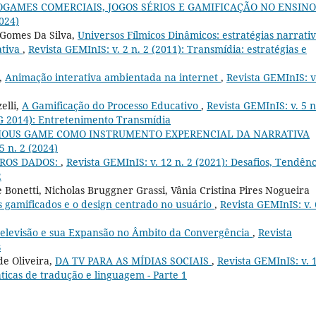
OGAMES COMERCIAIS, JOGOS SÉRIOS E GAMIFICAÇÃO NO ENSINO
2024)
Gomes Da Silva,
Universos Fílmicos Dinâmicos: estratégias narrati
ativa
,
Revista GEMInIS: v. 2 n. 2 (2011): Transmídia: estratégias e
,
Animação interativa ambientada na internet
,
Revista GEMInIS: v
elli,
A Gamificação do Processo Educativo
,
Revista GEMInIS: v. 5 n
IG 2014): Entretenimento Transmídia
RIOUS GAME COMO INSTRUMENTO EXPERENCIAL DA NARRATIVA
5 n. 2 (2024)
ROS DADOS:
,
Revista GEMInIS: v. 12 n. 2 (2021): Desafios, Tendênc
2
onetti, Nicholas Bruggner Grassi, Vânia Cristina Pires Nogueira
s gamificados e o design centrado no usuário
,
Revista GEMInIS: v. 
elevisão e sua Expansão no Âmbito da Convergência
,
Revista
s
de Oliveira,
DA TV PARA AS MÍDIAS SOCIAIS
,
Revista GEMInIS: v. 
áticas de tradução e linguagem - Parte 1