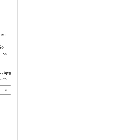
COMO
ÃO
p. 186–
x.php/g
2026.