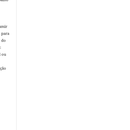
umir
, para
o do
:
l ou
ação