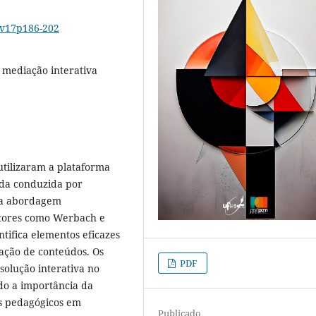
6v17p186-202
 mediação interativa
 utilizaram a plataforma
da conduzida por
uma abordagem
utores como Werbach e
tifica elementos eficazes
iação de conteúdos. Os
PDF
olução interativa no
ndo a importância da
os pedagógicos em
Publicado