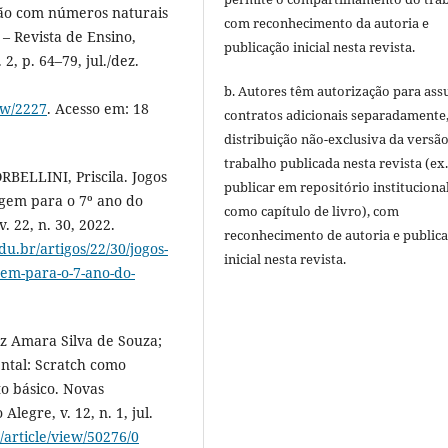
ção com números naturais
com reconhecimento da autoria e
– Revista de Ensino,
publicação inicial nesta revista.
 2, p. 64–79, jul./dez.
b. Autores têm autorização para ass
iew/2227
. Acesso em: 18
contratos adicionais separadamente
distribuição não-exclusiva da versã
trabalho publicada nesta revista (ex.
BELLINI, Priscila. Jogos
publicar em repositório instituciona
gem para o 7º ano do
como capítulo de livro), com
 22, n. 30, 2022.
reconhecimento de autoria e public
du.br/artigos/22/30/jogos-
inicial nesta revista.
em-para-o-7-ano-do-
z Amara Silva de Souza;
ental: Scratch como
o básico. Novas
egre, v. 12, n. 1, jul.
e/article/view/50276/0