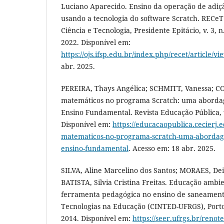
Luciano Aparecido. Ensino da operação de adi
usando a tecnologia do software Scratch. RECeT 
Ciência e Tecnologia, Presidente Epitácio, v. 3, n.
2022. Disponível em:
https://ojs.ifsp.edu.br/index.php/recet/article/v
abr. 2025.
PEREIRA, Thays Angélica; SCHMITT, Vanessa; COR
matemáticos no programa Scratch: uma aborda
Ensino Fundamental. Revista Educação Pública, v.
Disponível em:
https://educacaopublica.cecierj.e
matematicos-no-programa-scratch-uma-abordag
ensino-fundamental
. Acesso em: 18 abr. 2025.
SILVA, Aline Marcelino dos Santos; MORAES, Dei
BATISTA, Silvia Cristina Freitas. Educação ambi
ferramenta pedagógica no ensino de saneament
Tecnologias na Educação (CINTED-UFRGS), Porto Al
2014. Disponível em:
https://seer.ufrgs.br/renot