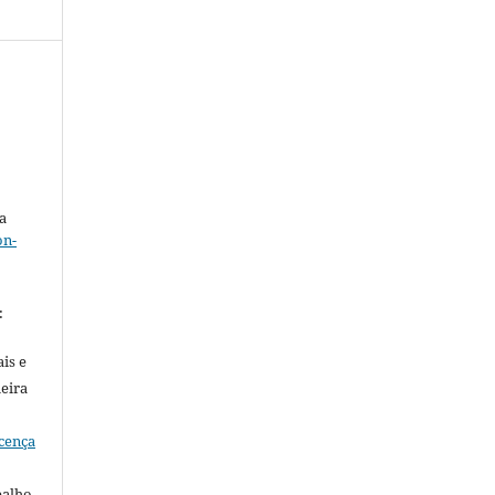
a
on-
.
:
is e
meira
cença
balho