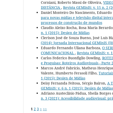
Corniani, Roberto Massi de Oliveira,
VIDE
DISTÂNCIA
,
Revista GEMInIS: v. 15 n. 2 (
Daniel Monteiro Do Nascimento, Eduardo 
para novas mídias e televisão digital inter
processos de construção de mundos
Claudio Aleixo Rocha, Rosa Maria Berardo
n. 1 (2015): Design de Mídias
Clerison José de Souza Bueno, José Luís Biz
(2014): Jornada Internacional GEMInIS (J
Eduardo Fernando Uliana Barboza,
O SE
COMUNICACIONAL
,
Revista GEMInIS: v. 1
Carlos Federico Buonfiglio Dowling,
ROTEI
e Pesquisas: Roteiros Audiovisuais - Parte 
Marcos André Fabrício, Matheus Henrique B
Valente, Humberto Ferasoli Filho,
Tutoriai
1 (2015): Design de Mídias
Deisy Fernanda Feitosa, Sérgio Bairon,
A T
GEMInIS: v. 6 n. 1 (2015): Design de Mídia
Adriano Austeclínio Pádua, Sheila Borges 
n. 3 (2021): Acessibilidade audiovisual: pr
1
2
3
>
>>