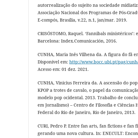
autorrealização do sujeito na sociedade midiatiz
Associação Nacional dos Programas de Pós-Gra
E-compós, Brasília, v.22, n.1, jan/mar. 2019.
CRISÓSTOMO, Raquel. ‘Fannibals ministéricos’: e
Barcelona: Index.Comunicación, 2016.
CUNHA, Maria Inês Vilhena da. A figura do fã e
Disponível em:
http://www.bocc.ubi.pt/pag/cunha
Acesso em: 01 dez. 2021.
CUNHA, Vinicius Ferreira da. A ascensão do po
KPOP a trotes de cavalo, o papel da comunicação
modelo pop ocidental. 2013. Trabalho de concl
em Jornalismo) – Centro de Filosofia e Ciência
Federal do Rio de Janeiro, Rio de Janeiro, 2013.
CURI, Pedro P. Entre fan arts, fan fictions e fan 
gerando uma nova cultura. In: ENECULT: Encon