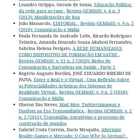
Leandro Grôppo, Gerson de Sousa,
Educação Política:
da rede para as ruas
,
Revista GEMInIS: v. 4 n. 3
(2013): Manifestações de Rua
João Massarolo,
EDITORIAL
,
Revista GEMInIS: v. 9 n. 2
(2018): Comunicação e Mídia
Paula Fernanda de Andrade Leite, Ricardo Rodrigues
Teixeira, Amanda Dourado Souza Akahosi Fernandes,
Sabrina Helena Ferigato,
A REDE HUMANIZASUS
COMO DISPOSITIVO DE FORMAÇÃO EM SAÚDE
,
Revista GEMInIS: v. 11 n. 2 (2020): Redes de
Comunicação e Narrativas em Saúde - Parte 1
Rogério Augusto Bordini, JOSÉ EDUARDO RIBEIRO DE
PAIVA,
Entre o Real e o Virtual - Uma Reflexão Sobre
as Potencialidades Artísticas dos Sistemas de
Realidade Virtual
,
Revista GEMInIS: v. 9 n. 2 (2018):
Comunicação e Mídia
Sheron Das Neves,
Mad Men, Twittertainment e
Fandom na Era Transmidiática
,
Revista GEMInIS: v. 2
n. 2 (2011): Transmídia: estratégias e processos de
construção de mundos
Gabriel Costa Correia, Dario Mesquita,
Alternate
Reality Games e Mercado: O Caso Why So Serious?
,