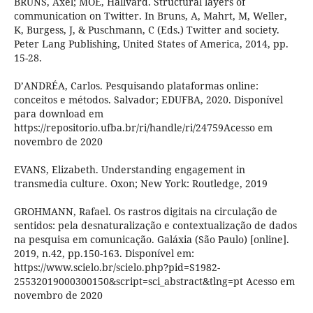
BRUNS, Axel; MOE, Hallvard. Structural layers of
communication on Twitter. In Bruns, A, Mahrt, M, Weller,
K, Burgess, J, & Puschmann, C (Eds.) Twitter and society.
Peter Lang Publishing, United States of America, 2014, pp.
15-28.
D’ANDRÉA, Carlos. Pesquisando plataformas online:
conceitos e métodos. Salvador; EDUFBA, 2020. Disponível
para download em
https://repositorio.ufba.br/ri/handle/ri/24759Acesso em
novembro de 2020
EVANS, Elizabeth. Understanding engagement in
transmedia culture. Oxon; New York: Routledge, 2019
GROHMANN, Rafael. Os rastros digitais na circulação de
sentidos: pela desnaturalização e contextualização de dados
na pesquisa em comunicação. Galáxia (São Paulo) [online].
2019, n.42, pp.150-163. Disponível em:
https://www.scielo.br/scielo.php?pid=S1982-
25532019000300150&script=sci_abstract&tlng=pt Acesso em
novembro de 2020