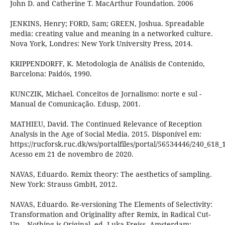
John D. and Catherine T. MacArthur Foundation. 2006
JENKINS, Henry; FORD, Sam; GREEN, Joshua. Spreadable
media: creating value and meaning in a networked culture.
Nova York, Londres: New York University Press, 2014.
KRIPPENDORFF, K. Metodologia de Análisis de Contenido,
Barcelona: Paidós, 1990.
KUNCZIK, Michael. Conceitos de Jornalismo: norte e sul -
Manual de Comunicação. Edusp, 2001.
MATHIEU, David. The Continued Relevance of Reception
Analysis in the Age of Social Media. 2015. Disponível em:
https://rucforsk.ruc.dk/ws/portalfiles/portal/56534446/240_618
Acesso em 21 de novembro de 2020.
NAVAS, Eduardo. Remix theory: The aesthetics of sampling.
New York: Strauss GmbH, 2012.
NAVAS, Eduardo. Re-versioning The Elements of Selectivity:
Transformation and Originality after Remix, in Radical Cut-
Up – Nothing is Original, ed. Luka Freiss, Amsterdam: