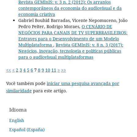
Revista GEMInIS: v. 3 n. 2 (2012): Os arranjos
contemporâneos da economia do audiovisual e da
economia criativa
Gabriel Bouhid Barradas, Vicente Nepomuceno, João
Pedro Peiter, Rodrigo Moraes,
O CENÁRIO DE
NEGÓCIOS PARA CANAIS DE TV SUPERBRASILEIROS:
Entraves para o Desenvolvimento de um Modelo
Multiplataforma
,
Revista GEMInIS: v. 8 n. 3 (2017):
Negócios, inovação, tecnologia e políticas públicas
para o audiovisual multiplataformas
<<
<
2
3
4
5
6
7
8
9
10
11
>
>>
Você também pode
iniciar uma pesquisa avançada por
similaridade
para este artigo.
Idioma
English
Español (España)