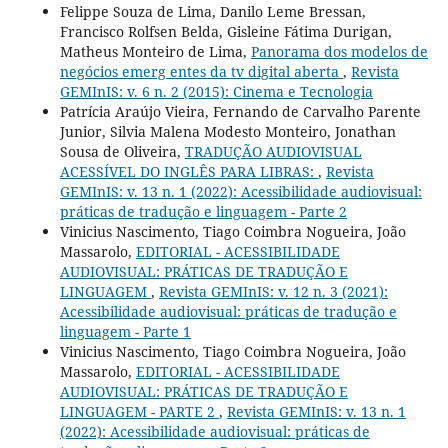
Felippe Souza de Lima, Danilo Leme Bressan,
Francisco Rolfsen Belda, Gisleine Fátima Durigan,
Matheus Monteiro de Lima,
Panorama dos modelos de
negócios emerg entes da tv digital aberta
,
Revista
GEMInIS: v. 6 n. 2 (2015): Cinema e Tecnologia
Patrícia Araújo Vieira, Fernando de Carvalho Parente
Junior, Silvia Malena Modesto Monteiro, Jonathan
Sousa de Oliveira,
TRADUÇÃO AUDIOVISUAL
ACESSÍVEL DO INGLÊS PARA LIBRAS:
,
Revista
GEMInIS: v. 13 n. 1 (2022): Acessibilidade audiovisual:
práticas de tradução e linguagem - Parte 2
Vinicius Nascimento, Tiago Coimbra Nogueira, João
Massarolo,
EDITORIAL - ACESSIBILIDADE
AUDIOVISUAL: PRÁTICAS DE TRADUÇÃO E
LINGUAGEM
,
Revista GEMInIS: v. 12 n. 3 (2021):
Acessibilidade audiovisual: práticas de tradução e
linguagem - Parte 1
Vinicius Nascimento, Tiago Coimbra Nogueira, João
Massarolo,
EDITORIAL - ACESSIBILIDADE
AUDIOVISUAL: PRÁTICAS DE TRADUÇÃO E
LINGUAGEM - PARTE 2
,
Revista GEMInIS: v. 13 n. 1
(2022): Acessibilidade audiovisual: práticas de