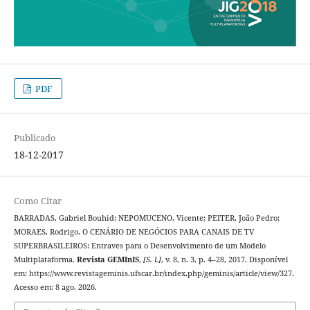
PDF
Publicado
18-12-2017
Como Citar
BARRADAS, Gabriel Bouhid; NEPOMUCENO, Vicente; PEITER, João Pedro;
MORAES, Rodrigo. O CENÁRIO DE NEGÓCIOS PARA CANAIS DE TV
SUPERBRASILEIROS: Entraves para o Desenvolvimento de um Modelo
Multiplataforma.
Revista GEMInIS
,
[S. l.]
, v. 8, n. 3, p. 4–28, 2017. Disponível
em: https://www.revistageminis.ufscar.br/index.php/geminis/article/view/327.
Acesso em: 8 ago. 2026.