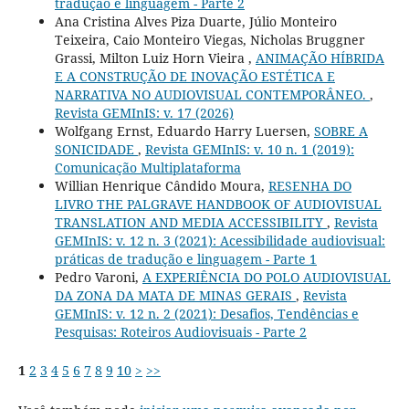
tradução e linguagem - Parte 2
Ana Cristina Alves Piza Duarte, Júlio Monteiro
Teixeira, Caio Monteiro Viegas, Nicholas Bruggner
Grassi, Milton Luiz Horn Vieira ,
ANIMAÇÃO HÍBRIDA
E A CONSTRUÇÃO DE INOVAÇÃO ESTÉTICA E
NARRATIVA NO AUDIOVISUAL CONTEMPORÂNEO.
,
Revista GEMInIS: v. 17 (2026)
Wolfgang Ernst, Eduardo Harry Luersen,
SOBRE A
SONICIDADE
,
Revista GEMInIS: v. 10 n. 1 (2019):
Comunicação Multiplataforma
Willian Henrique Cândido Moura,
RESENHA DO
LIVRO THE PALGRAVE HANDBOOK OF AUDIOVISUAL
TRANSLATION AND MEDIA ACCESSIBILITY
,
Revista
GEMInIS: v. 12 n. 3 (2021): Acessibilidade audiovisual:
práticas de tradução e linguagem - Parte 1
Pedro Varoni,
A EXPERIÊNCIA DO POLO AUDIOVISUAL
DA ZONA DA MATA DE MINAS GERAIS
,
Revista
GEMInIS: v. 12 n. 2 (2021): Desafios, Tendências e
Pesquisas: Roteiros Audiovisuais - Parte 2
1
2
3
4
5
6
7
8
9
10
>
>>