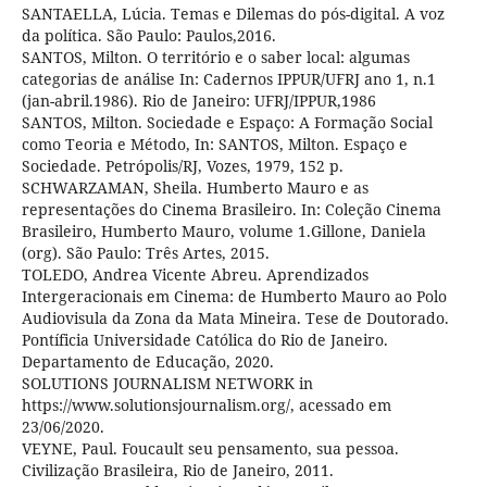
SANTAELLA, Lúcia. Temas e Dilemas do pós-digital. A voz
da política. São Paulo: Paulos,2016.
SANTOS, Milton. O território e o saber local: algumas
categorias de análise In: Cadernos IPPUR/UFRJ ano 1, n.1
(jan-abril.1986). Rio de Janeiro: UFRJ/IPPUR,1986
SANTOS, Milton. Sociedade e Espaço: A Formação Social
como Teoria e Método, In: SANTOS, Milton. Espaço e
Sociedade. Petrópolis/RJ, Vozes, 1979, 152 p.
SCHWARZAMAN, Sheila. Humberto Mauro e as
representações do Cinema Brasileiro. In: Coleção Cinema
Brasileiro, Humberto Mauro, volume 1.Gillone, Daniela
(org). São Paulo: Três Artes, 2015.
TOLEDO, Andrea Vicente Abreu. Aprendizados
Intergeracionais em Cinema: de Humberto Mauro ao Polo
Audiovisula da Zona da Mata Mineira. Tese de Doutorado.
Pontíficia Universidade Católica do Rio de Janeiro.
Departamento de Educação, 2020.
SOLUTIONS JOURNALISM NETWORK in
https://www.solutionsjournalism.org/, acessado em
23/06/2020.
VEYNE, Paul. Foucault seu pensamento, sua pessoa.
Civilização Brasileira, Rio de Janeiro, 2011.