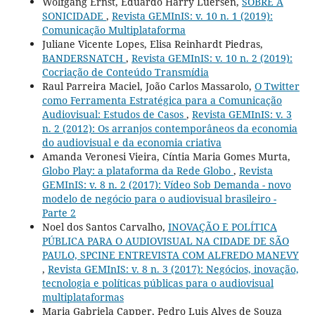
Wolfgang Ernst, Eduardo Harry Luersen,
SOBRE A
SONICIDADE
,
Revista GEMInIS: v. 10 n. 1 (2019):
Comunicação Multiplataforma
Juliane Vicente Lopes, Elisa Reinhardt Piedras,
BANDERSNATCH
,
Revista GEMInIS: v. 10 n. 2 (2019):
Cocriação de Conteúdo Transmídia
Raul Parreira Maciel, João Carlos Massarolo,
O Twitter
como Ferramenta Estratégica para a Comunicação
Audiovisual: Estudos de Casos
,
Revista GEMInIS: v. 3
n. 2 (2012): Os arranjos contemporâneos da economia
do audiovisual e da economia criativa
Amanda Veronesi Vieira, Cíntia Maria Gomes Murta,
Globo Play: a plataforma da Rede Globo
,
Revista
GEMInIS: v. 8 n. 2 (2017): Vídeo Sob Demanda - novo
modelo de negócio para o audiovisual brasileiro -
Parte 2
Noel dos Santos Carvalho,
INOVAÇÃO E POLÍTICA
PÚBLICA PARA O AUDIOVISUAL NA CIDADE DE SÃO
PAULO, SPCINE ENTREVISTA COM ALFREDO MANEVY
,
Revista GEMInIS: v. 8 n. 3 (2017): Negócios, inovação,
tecnologia e políticas públicas para o audiovisual
multiplataformas
Maria Gabriela Capper, Pedro Luis Alves de Souza