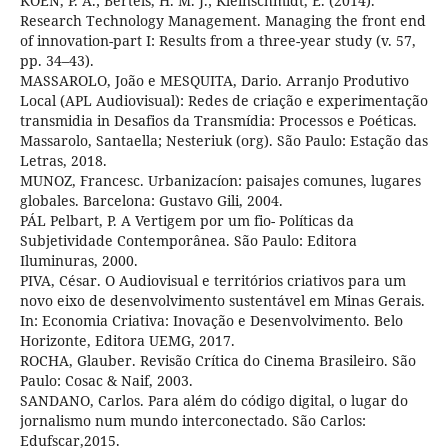
KOEN, P. A.; Bertels, H. M. J.; Kleinschmidt, E. (2014).
Research Technology Management. Managing the front end
of innovation-part I: Results from a three-year study (v. 57,
pp. 34–43).
MASSAROLO, João e MESQUITA, Dario. Arranjo Produtivo
Local (APL Audiovisual): Redes de criação e experimentação
transmidia in Desafios da Transmídia: Processos e Poéticas.
Massarolo, Santaella; Nesteriuk (org). São Paulo: Estação das
Letras, 2018.
MUNOZ, Francesc. Urbanizacíon: paisajes comunes, lugares
globales. Barcelona: Gustavo Gili, 2004.
PÁL Pelbart, P. A Vertigem por um fio- Políticas da
Subjetividade Contemporânea. São Paulo: Editora
Iluminuras, 2000.
PIVA, César. O Audiovisual e territórios criativos para um
novo eixo de desenvolvimento sustentável em Minas Gerais.
In: Economia Criativa: Inovação e Desenvolvimento. Belo
Horizonte, Editora UEMG, 2017.
ROCHA, Glauber. Revisão Crítica do Cinema Brasileiro. São
Paulo: Cosac & Naif, 2003.
SANDANO, Carlos. Para além do código digital, o lugar do
jornalismo num mundo interconectado. São Carlos:
Edufscar,2015.