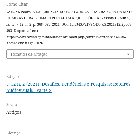
Como Citar
VARONI, Pedro. A EXPERIÊNCIA DO POLO AUDIOVISUAL DA ZONA DA MATA
DE MINAS GERAIS: UMA REPORTAGEM ARQUEOLÓGICA.
Revista GEMInIS
,
[S. l.]
, v. 12, n. 2, p. 368–393, 2021. DOI: 10.53450/2179-1465.RG.2021v12i2p368-
393. Disponível em:
https://www.revistageminis.ufscar.br/index.php/geminis/article/view/585.
Acesso em: 8 ago. 2026.
Fomatos de Citação
Edição
v. 12 n. 2 (2021): Desafios, Tendências e Pesquisas: Roteiros
Audiovisuais - Parte 2
Seção
Artigos
Licença