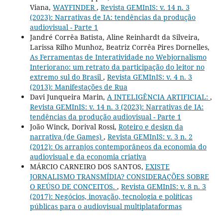
Viana,
WAYFINDER
,
Revista GEMInIS: v. 14 n. 3
(2023): Narrativas de IA: tendências da produção
audiovisual - Parte 1
Jandré Corrêa Batista, Aline Reinhardt da Silveira,
Larissa Rilho Munhoz, Beatriz Corrêa Pires Dornelles,
As Ferramentas de Interatividade no Webjornalismo
Interiorano: um retrato da participação do leitor no
extremo sul do Brasil
,
Revista GEMInIS: v. 4 n. 3
(2013): Manifestações de Rua
Davi Junqueira Marin,
A INTELIGÊNCIA ARTIFICIAL:
,
Revista GEMInIS: v. 14 n. 3 (2023): Narrativas de IA:
tendências da produção audiovisual - Parte 1
João Winck, Dorival Rossi,
Roteiro e design da
narrativa (de Games)
,
Revista GEMInIS: v. 3 n. 2
(2012): Os arranjos contemporâneos da economia do
audiovisual e da economia criativa
MÁRCIO CARNEIRO DOS SANTOS,
EXISTE
JORNALISMO TRANSMÍDIA? CONSIDERAÇÕES SOBRE
O REÚSO DE CONCEITOS.
,
Revista GEMInIS: v. 8 n. 3
(2017): Negócios, inovação, tecnologia e políticas
públicas para o audiovisual multiplataformas