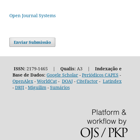
Open Journal Systems
Enviar Submissão
ISSN:
2179-1465 |
Qualis:
A3 |
Indexação e
Base de Dados:
Google Scholar
-
Periódicos CAPES
-
OpenAlex
-
WorldCat
-
DOAJ
-
CiteFactor
-
Latindex
-
DRJI
-
Miguilim
-
Sumários