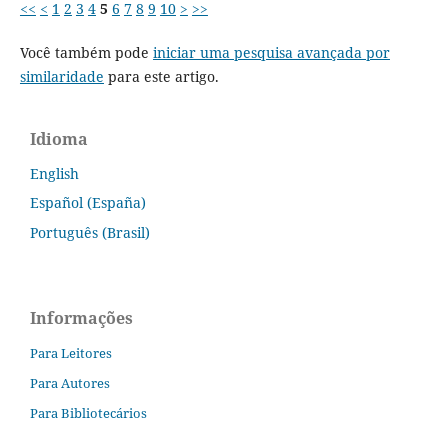
<<
<
1
2
3
4
5
6
7
8
9
10
>
>>
Você também pode
iniciar uma pesquisa avançada por
similaridade
para este artigo.
Idioma
English
Español (España)
Português (Brasil)
Informações
Para Leitores
Para Autores
Para Bibliotecários