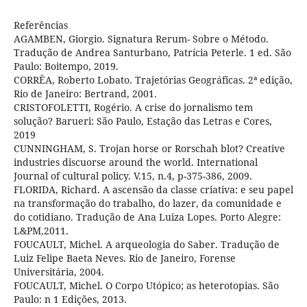
Referências
AGAMBEN, Giorgio. Signatura Rerum- Sobre o Método.
Tradução de Andrea Santurbano, Patrícia Peterle. 1 ed. São
Paulo: Boitempo, 2019.
CORRÊA, Roberto Lobato. Trajetórias Geográficas. 2ª edição,
Rio de Janeiro: Bertrand, 2001.
CRISTOFOLETTI, Rogério. A crise do jornalismo tem
solução? Barueri: São Paulo, Estação das Letras e Cores,
2019
CUNNINGHAM, S. Trojan horse or Rorschah blot? Creative
industries discuorse around the world. International
Journal of cultural policy. V.15, n.4, p-375-386, 2009.
FLORIDA, Richard. A ascensão da classe criativa: e seu papel
na transformação do trabalho, do lazer, da comunidade e
do cotidiano. Tradução de Ana Luiza Lopes. Porto Alegre:
L&PM,2011.
FOUCAULT, Michel. A arqueologia do Saber. Tradução de
Luiz Felipe Baeta Neves. Rio de Janeiro, Forense
Universitária, 2004.
FOUCAULT, Michel. O Corpo Utópico; as heterotopias. São
Paulo: n 1 Edições, 2013.