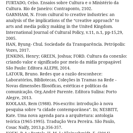
FURTADO, Celso. Ensaios sobre Cultura e o Ministério da
Cultura. Rio de Janeiro: Contraponto, 2102.
GARNHAM, N. From cultural to creative industries: an
analysis of the implications of the “creative approach” to
arts and media policy making in the United Kingdom.
International Journal of Cultural Policy, v.11, n.1, pp-15,29,
2005.
HAN, Byung- Chul. Sociedade da Transparência. Petrópolis:
Vozes, 2017.
JENKINS, Henry; GREEN, Joshua; FORD. Cultura da conexão:
criando valor e significado por meio da mídia propagável
São Paulo: Editora ALEPH, 2014.
LATOUR, Bruno. Redes que a razão desconhece:
Laboratórios, Bibliotecas, Coleções in Tramas na Rede -
Novas dimensões filosóficas, estéticas e políticas da
comunicação. Org.André Parente. Editora Sulina: Porto
Alegre, 2013.
KOOLAAS, Rem (1988). Pós-escrito: introdução à nova
pesquisa sobre “a cidade contemporânea”. In; NESBITT,
Kate. Uma nova agenda para a arquitetura: antologia
teórica (1965-1995). Tradução Vera Pereira. São Paulo,
Cosac Naify, 2013.p.356-357.