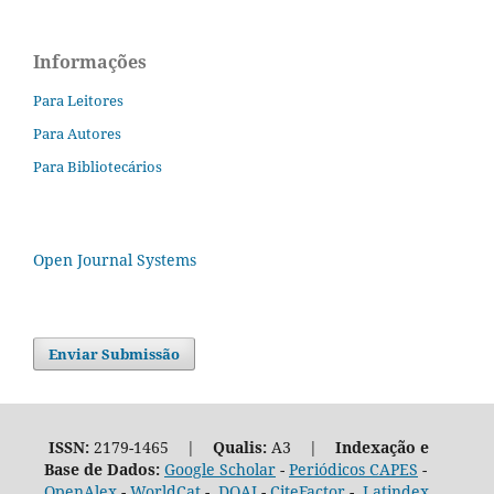
Informações
Para Leitores
Para Autores
Para Bibliotecários
Open Journal Systems
Enviar Submissão
ISSN:
2179-1465 |
Qualis:
A3 |
Indexação e
Base de Dados:
Google Scholar
-
Periódicos CAPES
-
OpenAlex
-
WorldCat
-
DOAJ
-
CiteFactor
-
Latindex