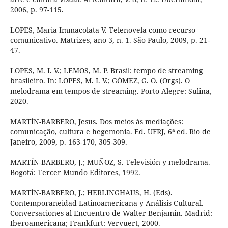
2006, p. 97-115.
LOPES, Maria Immacolata V. Telenovela como recurso
comunicativo. Matrizes, ano 3, n. 1. São Paulo, 2009, p. 21-
47.
LOPES, M. I. V.; LEMOS, M. P. Brasil: tempo de streaming
brasileiro. In: LOPES, M. I. V.; GÓMEZ, G. O. (Orgs). O
melodrama em tempos de streaming. Porto Alegre: Sulina,
2020.
MARTÍN-BARBERO, Jesus. Dos meios às mediações:
comunicação, cultura e hegemonia. Ed. UFRJ, 6ª ed. Rio de
Janeiro, 2009, p. 163-170, 305-309.
MARTÍN-BARBERO, J.; MUÑOZ, S. Televisión y melodrama.
Bogotá: Tercer Mundo Editores, 1992.
MARTÍN-BARBERO, J.; HERLINGHAUS, H. (Eds).
Contemporaneidad Latinoamericana y Análisis Cultural.
Conversaciones al Encuentro de Walter Benjamin. Madrid:
Iberoamericana; Frankfurt: Vervuert, 2000.