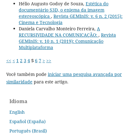
Hélio Augusto Godoy de Souza,
Estética do
documentário S3D, o enigma da imagem
estereoscópica
,
Revista GEMInIS: v. 6 n. 2 (2015):
Cinema e Tecnologia
Daniela Carvalho Monteiro Ferreira,
A
RECURSIVIDADE NA COMUNICAÇÃO:
,
Revista
GEMInIS: v. 10 n. 1 (2019): Comunicação
Multiplataforma
<<
<
1
2
3
4
5
6
7
>
>>
Você também pode
iniciar uma pesquisa avançada por
similaridade
para este artigo.
Idioma
English
Español (España)
Português (Brasil)