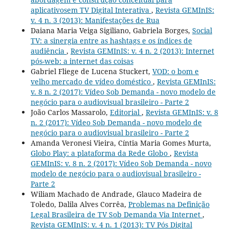
aplicativosem TV Digital Interativa
,
Revista GEMInIS:
v. 4 n. 3 (2013): Manifestações de Rua
Daiana Maria Veiga Sigiliano, Gabriela Borges,
Social
TV: a sinergia entre as hashtags e os índices de
audiência
,
Revista GEMInIS: v. 4 n. 2 (2013): Internet
pós-web: a internet das coisas
Gabriel Fliege de Lucena Stuckert,
VOD: o bom e
velho mercado de vídeo doméstico
,
Revista GEMInIS:
v. 8 n. 2 (2017): Vídeo Sob Demanda - novo modelo de
negócio para o audiovisual brasileiro - Parte 2
João Carlos Massarolo,
Editorial
,
Revista GEMInIS: v. 8
n. 2 (2017): Vídeo Sob Demanda - novo modelo de
negócio para o audiovisual brasileiro - Parte 2
Amanda Veronesi Vieira, Cíntia Maria Gomes Murta,
Globo Play: a plataforma da Rede Globo
,
Revista
GEMInIS: v. 8 n. 2 (2017): Vídeo Sob Demanda - novo
modelo de negócio para o audiovisual brasileiro -
Parte 2
Wiliam Machado de Andrade, Glauco Madeira de
Toledo, Dalila Alves Corrêa,
Problemas na Definição
Legal Brasileira de TV Sob Demanda Via Internet
,
Revista GEMInIS: v. 4 n. 1 (2013): TV Pós Digital