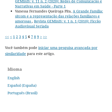
GEMInIS: v. 11 n. 2 (2020): Redes de Comunicação e
Narrativas em Saúde - Parte 1
Vanessa Fernandes Queiroga Pita,
A Grande Família:
sitcom e a representação das relações familiares e
amorosas
,
Revista GEMInIS: v. 1 n. 1 (2010): Ficção
Audiovisual Seriada
<<
<
1
2
3
4
5
6
7
8
9
>
>>
Você também pode
iniciar uma pesquisa avançada por
similaridade
para este artigo.
Idioma
English
Español (España)
Português (Brasil)