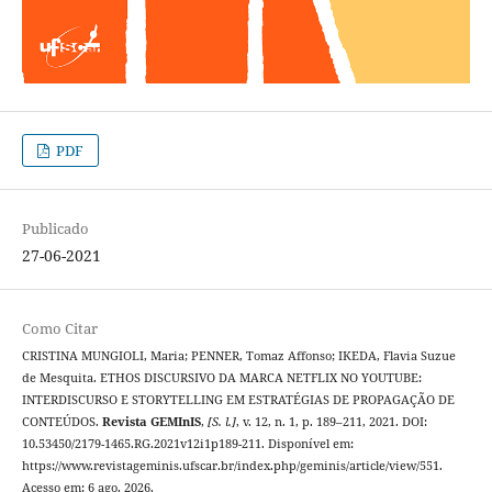
PDF
Publicado
27-06-2021
Como Citar
CRISTINA MUNGIOLI, Maria; PENNER, Tomaz Affonso; IKEDA, Flavia Suzue
de Mesquita. ETHOS DISCURSIVO DA MARCA NETFLIX NO YOUTUBE:
INTERDISCURSO E STORYTELLING EM ESTRATÉGIAS DE PROPAGAÇÃO DE
CONTEÚDOS.
Revista GEMInIS
,
[S. l.]
, v. 12, n. 1, p. 189–211, 2021. DOI:
10.53450/2179-1465.RG.2021v12i1p189-211. Disponível em:
https://www.revistageminis.ufscar.br/index.php/geminis/article/view/551.
Acesso em: 6 ago. 2026.