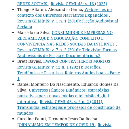
REDES SOCIAIS
,
Revista GEMInIS: v. 16 (2025)
Thiago Altafini, Alessandro Gamo,
Web-séries no
contexto dos Universos Narrativos Expandidos
,
Revista GEMInIS: v. 1 n. 1 (2010): Ficção Audiovisual
Seriada
Marcelo da Silva,
CONSUMIDOR E EMPRESAS NO
RECLAME AQUI: NEGOCIAÇÃO, CONFLITO E
CONVIVÊNCIA NAS REDES SOCIAIS DA INTERNET
,
Revista GEMInIS: v. 7 n. 2 (2016): Televisão: Formas
Audiovisuais de Ficção e Documentário n.2
Brett Davies,
EWOKS CONTRA HERÓIS MORTOS
,
Revista GEMInIS: v. 12 n. 1 (2021): Desafios,
Tendências e Pesquisas: Roteiros Audiovisuais - Parte
1
Daniel Monteiro Do Nascimento, Eduardo Gomes Da
Silva,
Universos Fílmicos Dinâmicos: estratégias
narrativas para novas mídias e televisão digital
interativa
,
Revista GEMInIS: v. 2 n. 2 (2011):
Transmídia: estratégias e processos de construção de
mundos
Caroline Patatt, Fernando Jesus Da Rocha,
JORNALISMO EM TEMPOS DE COVID-19
,
Revista