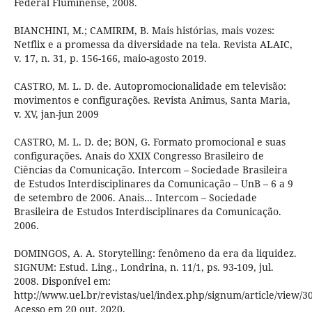
Federal Fluminense, 2008.
BIANCHINI, M.; CAMIRIM, B. Mais histórias, mais vozes:
Netflix e a promessa da diversidade na tela. Revista ALAIC,
v. 17, n. 31, p. 156-166, maio-agosto 2019.
CASTRO, M. L. D. de. Autopromocionalidade em televisão:
movimentos e configurações. Revista Animus, Santa Maria,
v. XV, jan-jun 2009
CASTRO, M. L. D. de; BON, G. Formato promocional e suas
configurações. Anais do XXIX Congresso Brasileiro de
Ciências da Comunicação. Intercom – Sociedade Brasileira
de Estudos Interdisciplinares da Comunicação – UnB – 6 a 9
de setembro de 2006. Anais... Intercom – Sociedade
Brasileira de Estudos Interdisciplinares da Comunicação.
2006.
DOMINGOS, A. A. Storytelling: fenômeno da era da liquidez.
SIGNUM: Estud. Ling., Londrina, n. 11/1, ps. 93-109, jul.
2008. Disponível em:
http://www.uel.br/revistas/uel/index.php/signum/article/view/3
Acesso em 20 out. 2020.