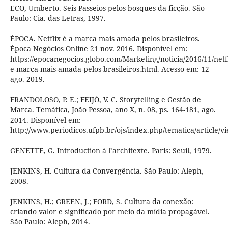
ECO, Umberto. Seis Passeios pelos bosques da ficção. São
Paulo: Cia. das Letras, 1997.
ÉPOCA. Netflix é a marca mais amada pelos brasileiros.
Época Negócios Online 21 nov. 2016. Disponível em:
https://epocanegocios.globo.com/Marketing/noticia/2016/11/netfl
e-marca-mais-amada-pelos-brasileiros.html. Acesso em: 12
ago. 2019.
FRANDOLOSO, P. E.; FEIJÓ, V. C. Storytelling e Gestão de
Marca. Temática, João Pessoa, ano X, n. 08, ps. 164-181, ago.
2014. Disponível em:
http://www.periodicos.ufpb.br/ojs/index.php/tematica/article/v
GENETTE, G. Introduction à l’architexte. Paris: Seuil, 1979.
JENKINS, H. Cultura da Convergência. São Paulo: Aleph,
2008.
JENKINS, H.; GREEN, J.; FORD, S. Cultura da conexão:
criando valor e significado por meio da mídia propagável.
São Paulo: Aleph, 2014.