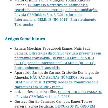
Maria Cristina Palma Mungioli, Tomaz Affonso
Penner,
O universo Narrativo de Latitudes: a
reassistibilidade como estratégia de transmidiação
,
Revista GEMInIS: v. 5 n. 3 (2014): Jornada
Internacional GEMInIS (JIG 2014): Entretenimento
Transmídia
Artigos Semelhantes
Renata Moschiar Papadópoli Ramos, Naiá Sadi
Câmara,
Estratégias discursivo textuais presentes em
narrativas transmídia
,
Revista GEMInIS: v. 5 n. 3
(2014): Jornada Internacional GEMInIS (JIG 2014):
Entretenimento Transmídia
Aparecido Santos do Carmo, Cristóvão Domingos de
Almeida,
NÃO SÃO APENAS NÚMEROS
,
Revista
GEMInIS: v. 11 n. 3 (2020): Redes de Comunicação e
Narrativas em Saúde - Parte 2
Luiz Carlos Siqueira Filho,
OS SENTIDOS DO PASSADO
,
Revista GEMInIS: v. 14 n. 2 (2023)
Gustavo Gurjão Camargo Campos, Eanes Torres
Pereira, Sylvia Iasulaitis,
DISCURSOS DE ÓDIO EM