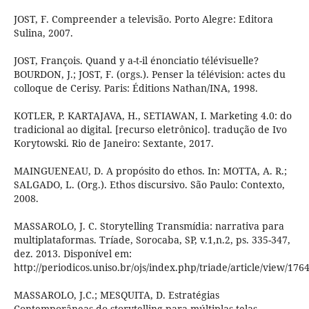
JOST, F. Compreender a televisão. Porto Alegre: Editora
Sulina, 2007.
JOST, François. Quand y a-t-il énonciatio télévisuelle?
BOURDON, J.; JOST, F. (orgs.). Penser la télévision: actes du
colloque de Cerisy. Paris: Éditions Nathan/INA, 1998.
KOTLER, P. KARTAJAVA, H., SETIAWAN, I. Marketing 4.0: do
tradicional ao digital. [recurso eletrônico]. tradução de Ivo
Korytowski. Rio de Janeiro: Sextante, 2017.
MAINGUENEAU, D. A propósito do ethos. In: MOTTA, A. R.;
SALGADO, L. (Org.). Ethos discursivo. São Paulo: Contexto,
2008.
MASSAROLO, J. C. Storytelling Transmídia: narrativa para
multiplataformas. Tríade, Sorocaba, SP, v.1,n.2, ps. 335-347,
dez. 2013. Disponível em:
http://periodicos.uniso.br/ojs/index.php/triade/article/view/176
MASSAROLO, J.C.; MESQUITA, D. Estratégias
Contemporâneas do storytelling para múltiplas telas.