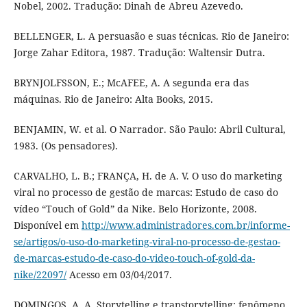
Nobel, 2002. Tradução: Dinah de Abreu Azevedo.
BELLENGER, L. A persuasão e suas técnicas. Rio de Janeiro:
Jorge Zahar Editora, 1987. Tradução: Waltensir Dutra.
BRYNJOLFSSON, E.; McAFEE, A. A segunda era das
máquinas. Rio de Janeiro: Alta Books, 2015.
BENJAMIN, W. et al. O Narrador. São Paulo: Abril Cultural,
1983. (Os pensadores).
CARVALHO, L. B.; FRANÇA, H. de A. V. O uso do marketing
viral no processo de gestão de marcas: Estudo de caso do
vídeo “Touch of Gold” da Nike. Belo Horizonte, 2008.
Disponível em
http://www.administradores.com.br/informe-
se/artigos/o-uso-do-marketing-viral-no-processo-de-gestao-
de-marcas-estudo-de-caso-do-video-touch-of-gold-da-
nike/22097/
Acesso em 03/04/2017.
DOMINGOS, A. A. Storytelling e transtorytelling: fenômeno