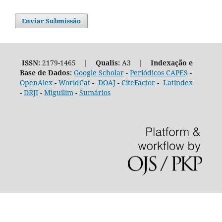
Enviar Submissão
ISSN:
2179-1465 |
Qualis:
A3 |
Indexação e
Base de Dados:
Google Scholar
-
Periódicos CAPES
-
OpenAlex
-
WorldCat
-
DOAJ
-
CiteFactor
-
Latindex
-
DRJI
-
Miguilim
-
Sumários