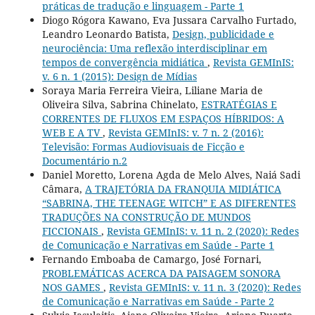
práticas de tradução e linguagem - Parte 1
Diogo Rógora Kawano, Eva Jussara Carvalho Furtado,
Leandro Leonardo Batista,
Design, publicidade e
neurociência: Uma reflexão interdisciplinar em
tempos de convergência midiática
,
Revista GEMInIS:
v. 6 n. 1 (2015): Design de Mídias
Soraya Maria Ferreira Vieira, Liliane Maria de
Oliveira Silva, Sabrina Chinelato,
ESTRATÉGIAS E
CORRENTES DE FLUXOS EM ESPAÇOS HÍBRIDOS: A
WEB E A TV
,
Revista GEMInIS: v. 7 n. 2 (2016):
Televisão: Formas Audiovisuais de Ficção e
Documentário n.2
Daniel Moretto, Lorena Agda de Melo Alves, Naiá Sadi
Câmara,
A TRAJETÓRIA DA FRANQUIA MIDIÁTICA
“SABRINA, THE TEENAGE WITCH” E AS DIFERENTES
TRADUÇÕES NA CONSTRUÇÃO DE MUNDOS
FICCIONAIS
,
Revista GEMInIS: v. 11 n. 2 (2020): Redes
de Comunicação e Narrativas em Saúde - Parte 1
Fernando Emboaba de Camargo, José Fornari,
PROBLEMÁTICAS ACERCA DA PAISAGEM SONORA
NOS GAMES
,
Revista GEMInIS: v. 11 n. 3 (2020): Redes
de Comunicação e Narrativas em Saúde - Parte 2