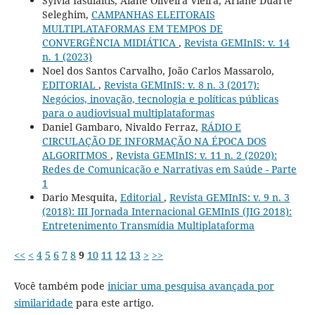
Sylvia Iasulaitis, Aiane Oliveira Vieira, Ariane Duarte
Seleghim,
CAMPANHAS ELEITORAIS
MULTIPLATAFORMAS EM TEMPOS DE
CONVERGÊNCIA MIDIÁTICA
,
Revista GEMInIS: v. 14
n. 1 (2023)
Noel dos Santos Carvalho, João Carlos Massarolo,
EDITORIAL
,
Revista GEMInIS: v. 8 n. 3 (2017):
Negócios, inovação, tecnologia e políticas públicas
para o audiovisual multiplataformas
Daniel Gambaro, Nivaldo Ferraz,
RÁDIO E
CIRCULAÇÃO DE INFORMAÇÃO NA ÉPOCA DOS
ALGORITMOS
,
Revista GEMInIS: v. 11 n. 2 (2020):
Redes de Comunicação e Narrativas em Saúde - Parte
1
Dario Mesquita,
Editorial
,
Revista GEMInIS: v. 9 n. 3
(2018): III Jornada Internacional GEMInIS (JIG 2018):
Entretenimento Transmídia Multiplataforma
<<
<
4
5
6
7
8
9
10
11
12
13
>
>>
Você também pode
iniciar uma pesquisa avançada por
similaridade
para este artigo.