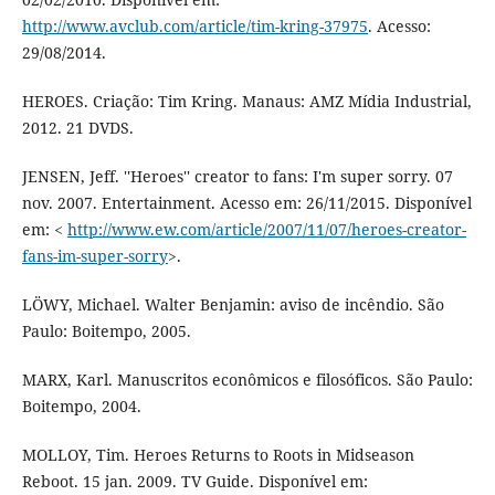
http://www.avclub.com/article/tim-kring-37975
. Acesso:
29/08/2014.
HEROES. Criação: Tim Kring. Manaus: AMZ Mídia Industrial,
2012. 21 DVDS.
JENSEN, Jeff. ''Heroes'' creator to fans: I'm super sorry. 07
nov. 2007. Entertainment. Acesso em: 26/11/2015. Disponível
em: <
http://www.ew.com/article/2007/11/07/heroes-creator-
fans-im-super-sorry
>.
LÖWY, Michael. Walter Benjamin: aviso de incêndio. São
Paulo: Boitempo, 2005.
MARX, Karl. Manuscritos econômicos e filosóficos. São Paulo:
Boitempo, 2004.
MOLLOY, Tim. Heroes Returns to Roots in Midseason
Reboot. 15 jan. 2009. TV Guide. Disponível em: