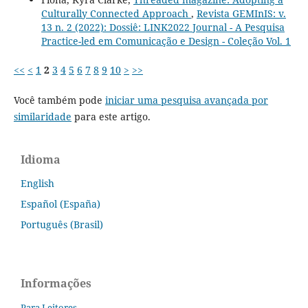
Culturally Connected Approach
,
Revista GEMInIS: v.
13 n. 2 (2022): Dossiê: LINK2022 Journal - A Pesquisa
Practice-led em Comunicação e Design - Coleção Vol. 1
<<
<
1
2
3
4
5
6
7
8
9
10
>
>>
Você também pode
iniciar uma pesquisa avançada por
similaridade
para este artigo.
Idioma
English
Español (España)
Português (Brasil)
Informações
Para Leitores