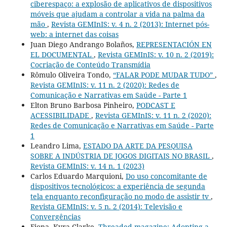
ciberespaço: a explosão de aplicativos de dispositivos
móveis que ajudam a controlar a vida na palma da
mão
,
Revista GEMInIS: v. 4 n. 2 (2013): Internet pós-
web: a internet das coisas
Juan Diego Andrango Bolaños,
REPRESENTACIÓN EN
EL DOCUMENTAL
,
Revista GEMInIS: v. 10 n. 2 (2019):
Cocriação de Conteúdo Transmídia
Rômulo Oliveira Tondo,
“FALAR PODE MUDAR TUDO”
,
Revista GEMInIS: v. 11 n. 2 (2020): Redes de
Comunicação e Narrativas em Saúde - Parte 1
Elton Bruno Barbosa Pinheiro,
PODCAST E
ACESSIBILIDADE
,
Revista GEMInIS: v. 11 n. 2 (2020):
Redes de Comunicação e Narrativas em Saúde - Parte
1
Leandro Lima,
ESTADO DA ARTE DA PESQUISA
SOBRE A INDÚSTRIA DE JOGOS DIGITAIS NO BRASIL
,
Revista GEMInIS: v. 14 n. 1 (2023)
Carlos Eduardo Marquioni,
Do uso concomitante de
dispositivos tecnológicos: a experiência de segunda
tela enquanto reconfiguração no modo de assistir tv
,
Revista GEMInIS: v. 5 n. 2 (2014): Televisão e
Convergências
Fiona, Kyra Clarke,
Threaded magazine: Adopting a