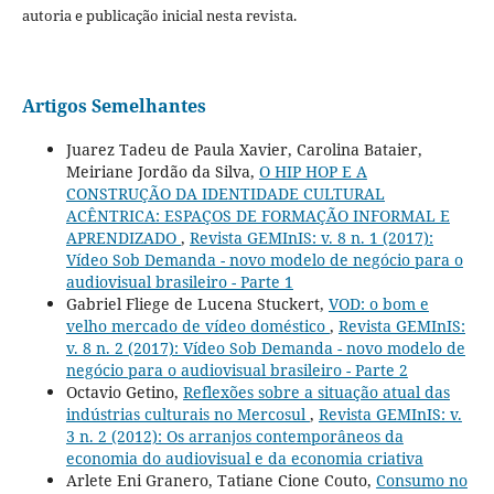
autoria e publicação inicial nesta revista.
Artigos Semelhantes
Juarez Tadeu de Paula Xavier, Carolina Bataier,
Meiriane Jordão da Silva,
O HIP HOP E A
CONSTRUÇÃO DA IDENTIDADE CULTURAL
ACÊNTRICA: ESPAÇOS DE FORMAÇÃO INFORMAL E
APRENDIZADO
,
Revista GEMInIS: v. 8 n. 1 (2017):
Vídeo Sob Demanda - novo modelo de negócio para o
audiovisual brasileiro - Parte 1
Gabriel Fliege de Lucena Stuckert,
VOD: o bom e
velho mercado de vídeo doméstico
,
Revista GEMInIS:
v. 8 n. 2 (2017): Vídeo Sob Demanda - novo modelo de
negócio para o audiovisual brasileiro - Parte 2
Octavio Getino,
Reflexões sobre a situação atual das
indústrias culturais no Mercosul
,
Revista GEMInIS: v.
3 n. 2 (2012): Os arranjos contemporâneos da
economia do audiovisual e da economia criativa
Arlete Eni Granero, Tatiane Cione Couto,
Consumo no