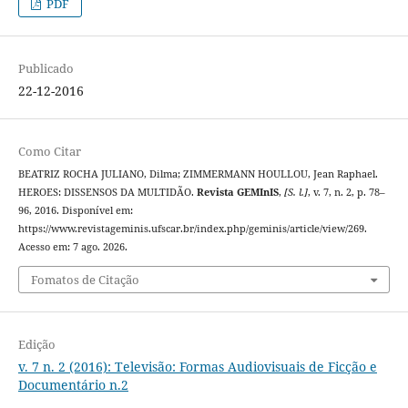
PDF
Publicado
22-12-2016
Como Citar
BEATRIZ ROCHA JULIANO, Dilma; ZIMMERMANN HOULLOU, Jean Raphael.
HEROES: DISSENSOS DA MULTIDÃO.
Revista GEMInIS
,
[S. l.]
, v. 7, n. 2, p. 78–
96, 2016. Disponível em:
https://www.revistageminis.ufscar.br/index.php/geminis/article/view/269.
Acesso em: 7 ago. 2026.
Fomatos de Citação
Edição
v. 7 n. 2 (2016): Televisão: Formas Audiovisuais de Ficção e
Documentário n.2