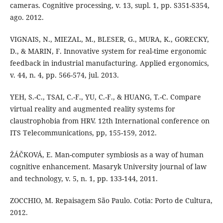
cameras. Cognitive processing, v. 13, supl. 1, pp. S351-S354,
ago. 2012.
VIGNAIS, N., MIEZAL, M., BLESER, G., MURA, K., GORECKY,
D., & MARIN, F. Innovative system for real-time ergonomic
feedback in industrial manufacturing. Applied ergonomics,
v. 44, n. 4, pp. 566-574, jul. 2013.
YEH, S.-C., TSAI, C.-F., YU, C.-F., & HUANG, T.-C. Compare
virtual reality and augmented reality systems for
claustrophobia from HRV. 12th International conference on
ITS Telecommunications, pp, 155-159, 2012.
ŽÁČKOVÁ, E. Man-computer symbiosis as a way of human
cognitive enhancement. Masaryk University journal of law
and technology, v. 5, n. 1, pp. 133-144, 2011.
ZOCCHIO, M. Repaisagem São Paulo. Cotia: Porto de Cultura,
2012.