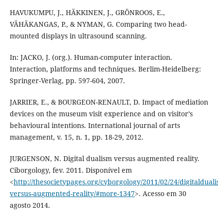
HAVUKUMPU, J., HÄKKINEN, J., GRÖNROOS, E.,
VÄHÄKANGAS, P., & NYMAN, G. Comparing two head-
mounted displays in ultrasound scanning.
In: JACKO, J. (org.). Human-computer interaction.
Interaction, platforms and techniques. Berlim-Heidelberg:
Springer-Verlag, pp. 597-604, 2007.
JARRIER, E., & BOURGEON-RENAULT, D. Impact of mediation
devices on the museum visit experience and on visitor’s
behavioural intentions. International journal of arts
management, v. 15, n. 1, pp. 18-29, 2012.
JURGENSON, N. Digital dualism versus augmented reality.
Ciborgology, fev. 2011. Disponível em
<
http://thesocietypages.org/cyborgology/2011/02/24/digitalduali
versus-augmented-reality/#more-1347
>. Acesso em 30
agosto 2014.