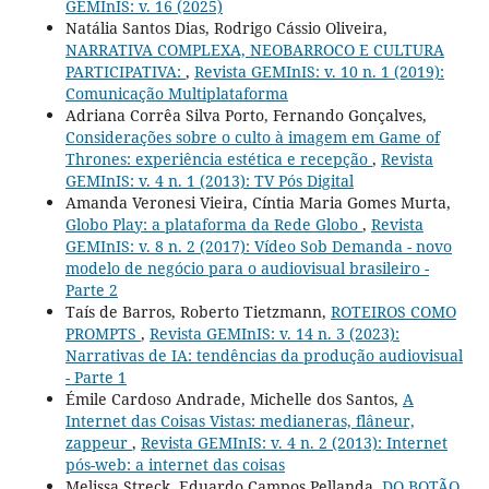
GEMInIS: v. 16 (2025)
Natália Santos Dias, Rodrigo Cássio Oliveira,
NARRATIVA COMPLEXA, NEOBARROCO E CULTURA
PARTICIPATIVA:
,
Revista GEMInIS: v. 10 n. 1 (2019):
Comunicação Multiplataforma
Adriana Corrêa Silva Porto, Fernando Gonçalves,
Considerações sobre o culto à imagem em Game of
Thrones: experiência estética e recepção
,
Revista
GEMInIS: v. 4 n. 1 (2013): TV Pós Digital
Amanda Veronesi Vieira, Cíntia Maria Gomes Murta,
Globo Play: a plataforma da Rede Globo
,
Revista
GEMInIS: v. 8 n. 2 (2017): Vídeo Sob Demanda - novo
modelo de negócio para o audiovisual brasileiro -
Parte 2
Taís de Barros, Roberto Tietzmann,
ROTEIROS COMO
PROMPTS
,
Revista GEMInIS: v. 14 n. 3 (2023):
Narrativas de IA: tendências da produção audiovisual
- Parte 1
Émile Cardoso Andrade, Michelle dos Santos,
A
Internet das Coisas Vistas: medianeras, flâneur,
zappeur
,
Revista GEMInIS: v. 4 n. 2 (2013): Internet
pós-web: a internet das coisas
Melissa Streck, Eduardo Campos Pellanda,
DO BOTÃO