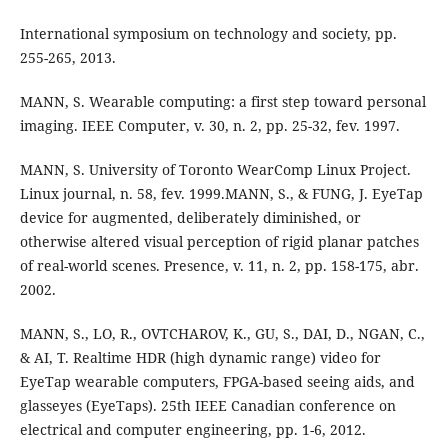
International symposium on technology and society, pp.
255-265, 2013.
MANN, S. Wearable computing: a first step toward personal
imaging. IEEE Computer, v. 30, n. 2, pp. 25-32, fev. 1997.
MANN, S. University of Toronto WearComp Linux Project.
Linux journal, n. 58, fev. 1999.MANN, S., & FUNG, J. EyeTap
device for augmented, deliberately diminished, or
otherwise altered visual perception of rigid planar patches
of real-world scenes. Presence, v. 11, n. 2, pp. 158-175, abr.
2002.
MANN, S., LO, R., OVTCHAROV, K., GU, S., DAI, D., NGAN, C.,
& AI, T. Realtime HDR (high dynamic range) video for
EyeTap wearable computers, FPGA-based seeing aids, and
glasseyes (EyeTaps). 25th IEEE Canadian conference on
electrical and computer engineering, pp. 1-6, 2012.