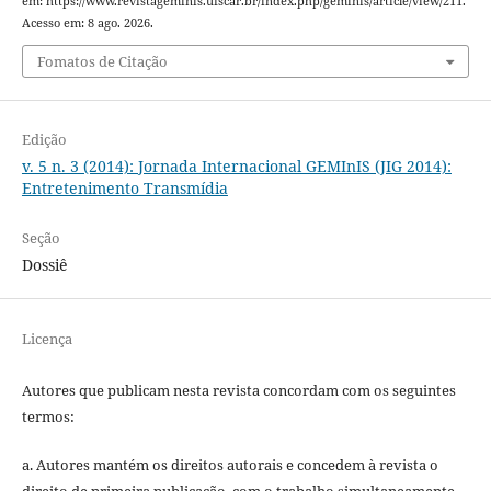
em: https://www.revistageminis.ufscar.br/index.php/geminis/article/view/211.
Acesso em: 8 ago. 2026.
Fomatos de Citação
Edição
v. 5 n. 3 (2014): Jornada Internacional GEMInIS (JIG 2014):
Entretenimento Transmídia
Seção
Dossiê
Licença
Autores que publicam nesta revista concordam com os seguintes
termos:
a. Autores mantém os direitos autorais e concedem à revista o
direito de primeira publicação, com o trabalho simultaneamente