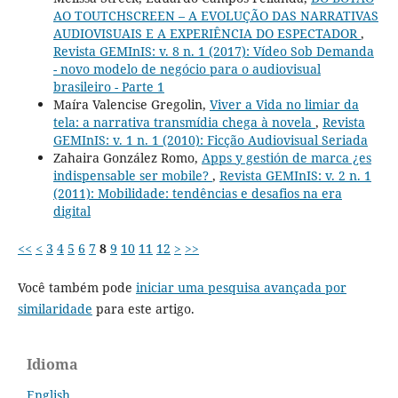
AO TOUTCHSCREEN – A EVOLUÇÃO DAS NARRATIVAS
AUDIOVISUAIS E A EXPERIÊNCIA DO ESPECTADOR
,
Revista GEMInIS: v. 8 n. 1 (2017): Vídeo Sob Demanda
- novo modelo de negócio para o audiovisual
brasileiro - Parte 1
Maíra Valencise Gregolin,
Viver a Vida no limiar da
tela: a narrativa transmídia chega à novela
,
Revista
GEMInIS: v. 1 n. 1 (2010): Ficção Audiovisual Seriada
Zahaira González Romo,
Apps y gestión de marca ¿es
indispensable ser mobile?
,
Revista GEMInIS: v. 2 n. 1
(2011): Mobilidade: tendências e desafios na era
digital
<<
<
3
4
5
6
7
8
9
10
11
12
>
>>
Você também pode
iniciar uma pesquisa avançada por
similaridade
para este artigo.
Idioma
English