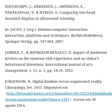
HAVUKUMPU, J., HÄKKINEN, J., GRÖNROOS, E.,
VÄHÄKANGAS, P., & NYMAN, G. Comparing two head-
mounted displays in ultrasound scanning.
In: JACKO, J. (org.). Human-computer interaction.
Interaction, platforms and techniques. Berlim-Heidelberg:
Springer-Verlag, pp. 597-604, 2007.
JARRIER, E., & BOURGEON-RENAULT, D. Impact of mediation
devices on the museum visit experience and on visitor’s
behavioural intentions. International journal of arts
management, v. 15, n. 1, pp. 18-29, 2012.
JURGENSON, N. Digital dualism versus augmented reality.
Ciborgology, fev. 2011. Disponível em
<
http://thesocietypages.org/cyborgology/2011/02/24/digitalduali
versus-augmented-reality/#more-1347
>. Acesso em 30
agosto 2014.