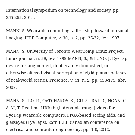
International symposium on technology and society, pp.
255-265, 2013.
MANN, S. Wearable computing: a first step toward personal
imaging. IEEE Computer, v. 30, n. 2, pp. 25-32, fev. 1997.
MANN, S. University of Toronto WearComp Linux Project.
Linux journal, n. 58, fev. 1999.MANN, S., & FUNG, J. EyeTap
device for augmented, deliberately diminished, or
otherwise altered visual perception of rigid planar patches
of real-world scenes. Presence, v. 11, n. 2, pp. 158-175, abr.
2002.
MANN, S., LO, R., OVTCHAROV, K., GU, S., DAI, D., NGAN, C.,
& AI, T. Realtime HDR (high dynamic range) video for
EyeTap wearable computers, FPGA-based seeing aids, and
glasseyes (EyeTaps). 25th IEEE Canadian conference on
electrical and computer engineering, pp. 1-6, 2012.