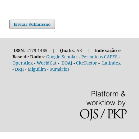
Enviar Submissão
ISSN:
2179-1465 |
Qualis:
A3 |
Indexação e
Base de Dados:
Google Scholar
-
Periódicos CAPES
-
OpenAlex
-
WorldCat
-
DOAJ
-
CiteFactor
-
Latindex
-
DRJI
-
Miguilim
-
Sumários