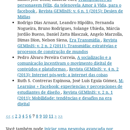
personagem Félix, da telenovela Amor à Vida, para o
facebook
,
Revista GEMInIS: v. 6 n. 1 (2015): Design de
Mídias
Rodrigo Dias Arnaut, Leandro Hipólito, Fernanda
Nogueira, Bruno Rodrigues, Solange Uhieda, Márcia
Jordão Bueno, Daniel Zatta Blasczak, Angelo Marzolla,
Dimas Dion, Nelson Siena,
Era Transmídia
,
Revista
GEMInIS: v. 2 n. 2 (2011): Transmídia: estratégias e
processos de construção de mundos
Pedro Álvaro Pereira Correia,
A socialização e a
comunicação incentivam o movimento digital de
conteúdos e plataformas
,
Revista GEMInIS: v. 4 n. 2
(2013): Internet pós-web: a internet das coisas
Ruth S. Contreras Espinosa, José Luís Eguia Gómez,
M-
Learning + Facebook: experiencias y percepciones de
estudiantes de diseño
,
Revista GEMInIS: v. 2 n. 1
(2011): Mobilidade: tendências e desafios na era
digital
<<
<
2
3
4
5
6
7
8
9
10
11
>
>>
Você também pode
iniciar uma pesquisa avançada por