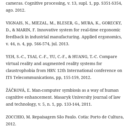
cameras. Cognitive processing, v. 13, supl. 1, pp. S351-S354,
ago. 2012.
VIGNAIS, N., MIEZAL, M., BLESER, G., MURA, K., GORECKY,
D., & MARIN, F. Innovative system for real-time ergonomic
feedback in industrial manufacturing. Applied ergonomics,
v. 44, n. 4, pp. 566-574, jul. 2013.
YEH, S.-C., TSAI, C.-F., YU, C.-F., & HUANG, T.-C. Compare
virtual reality and augmented reality systems for
claustrophobia from HRV. 12th International conference on
ITS Telecommunications, pp, 155-159, 2012.
ŽÁČKOVÁ, E. Man-computer symbiosis as a way of human
cognitive enhancement. Masaryk University journal of law
and technology, v. 5, n. 1, pp. 133-144, 2011.
ZOCCHIO, M. Repaisagem São Paulo. Cotia: Porto de Cultura,
2012.