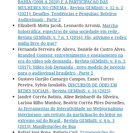
BAHIA (2008 A 2020) E A PARTICIPAÇÃO DAS
MULHERES NO CINEMA
,
Revista GEMInIS: v. 12 n. 2
(2021): Desafios, Tendências e Pesquisas: Roteiros
Audiovisuais - Parte 2
Elizabeth Motta Jacob, Leonardo Arroniz,
Marcha
holográfica: espectros de uma sociedade em rede
,
Revista GEMInIS: v. 7 n. 1 (2016): Fãs, ativismo e redes:
mídia livre do que?
Fernanda Ferreira de Abreu, Daniele de Castro Alves,
Branded Content: entretenimento e engajamento na
era do vídeo sob demanda
,
Revista GEMInIS: v. 8 n. 2
(2017): Vídeo Sob Demanda - novo modelo de negócio
para o audiovisual brasileiro - Parte 2
Gustavo Gurjão Camargo Campos, Eanes Torres
Pereira, Sylvia Iasulaitis,
DISCURSOS DE ÓDIO EM
REDES SOCIAIS
,
Revista GEMInIS: v. 16 (2025)
Jandré Corrêa Batista, Aline Reinhardt da Silveira,
Larissa Rilho Munhoz, Beatriz Corrêa Pires Dornelles,
As Ferramentas de Interatividade no Webjornalismo
Interiorano: um retrato da participação do leitor no
extremo sul do Brasil
,
Revista GEMInIS: v. 4 n. 3
(2013): Manifestações de Rua
Rafael Jose Bona, Rafaela Carl,
Transposições do