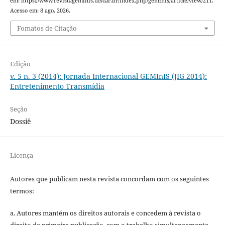
em: https://www.revistageminis.ufscar.br/index.php/geminis/article/view/211.
Acesso em: 8 ago. 2026.
Fomatos de Citação
Edição
v. 5 n. 3 (2014): Jornada Internacional GEMInIS (JIG 2014):
Entretenimento Transmídia
Seção
Dossiê
Licença
Autores que publicam nesta revista concordam com os seguintes
termos:
a. Autores mantém os direitos autorais e concedem à revista o
direito de primeira publicação, com o trabalho simultaneamente