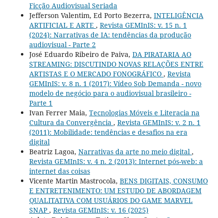
Ficção Audiovisual Seriada
Jefferson Valentim, Ed Porto Bezerra,
INTELIGÊNCIA
ARTIFICIAL E ARTE
,
Revista GEMInIS: v. 15 n. 1
(2024): Narrativas de IA: tendências da produção
audiovisual - Parte 2
José Eduardo Ribeiro de Paiva,
DA PIRATARIA AO
STREAMING: DISCUTINDO NOVAS RELAÇÕES ENTRE
ARTISTAS E O MERCADO FONOGRÁFICO
,
Revista
GEMInIS: v. 8 n. 1 (2017): Vídeo Sob Demanda - novo
modelo de negócio para o audiovisual brasileiro -
Parte 1
Ivan Ferrer Maia,
Tecnologias Móveis e Literacia na
Cultura da Convergência
,
Revista GEMInIS: v. 2 n. 1
(2011): Mobilidade: tendências e desafios na era
digital
Beatriz Lagoa,
Narrativas da arte no meio digital
,
Revista GEMInIS: v. 4 n. 2 (2013): Internet pós-web: a
internet das coisas
Vicente Martin Mastrocola,
BENS DIGITAIS, CONSUMO
E ENTRETENIMENTO: UM ESTUDO DE ABORDAGEM
QUALITATIVA COM USUÁRIOS DO GAME MARVEL
SNAP
,
Revista GEMInIS: v. 16 (2025)