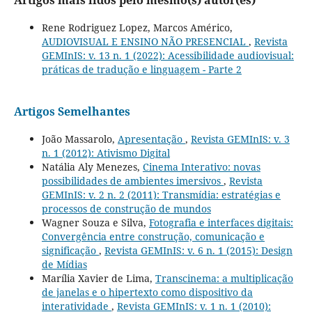
Artigos mais lidos pelo mesmo(s) autor(es)
Rene Rodriguez Lopez, Marcos Américo,
AUDIOVISUAL E ENSINO NÃO PRESENCIAL
,
Revista
GEMInIS: v. 13 n. 1 (2022): Acessibilidade audiovisual:
práticas de tradução e linguagem - Parte 2
Artigos Semelhantes
João Massarolo,
Apresentação
,
Revista GEMInIS: v. 3
n. 1 (2012): Ativismo Digital
Natália Aly Menezes,
Cinema Interativo: novas
possibilidades de ambientes imersivos
,
Revista
GEMInIS: v. 2 n. 2 (2011): Transmídia: estratégias e
processos de construção de mundos
Wagner Souza e Silva,
Fotografia e interfaces digitais:
Convergência entre construção, comunicação e
significação
,
Revista GEMInIS: v. 6 n. 1 (2015): Design
de Mídias
Marília Xavier de Lima,
Transcinema: a multiplicação
de janelas e o hipertexto como dispositivo da
interatividade
,
Revista GEMInIS: v. 1 n. 1 (2010):