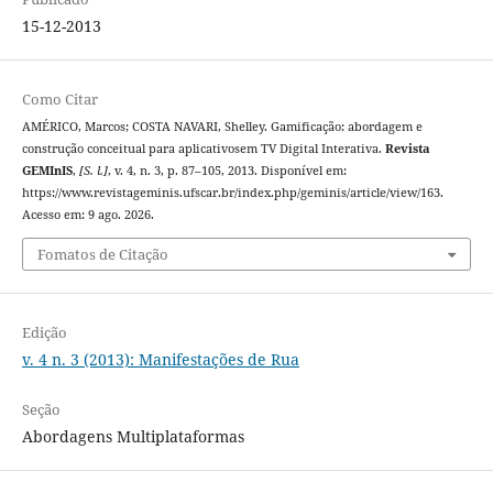
15-12-2013
Como Citar
AMÉRICO, Marcos; COSTA NAVARI, Shelley. Gamificação: abordagem e
construção conceitual para aplicativosem TV Digital Interativa.
Revista
GEMInIS
,
[S. l.]
, v. 4, n. 3, p. 87–105, 2013. Disponível em:
https://www.revistageminis.ufscar.br/index.php/geminis/article/view/163.
Acesso em: 9 ago. 2026.
Fomatos de Citação
Edição
v. 4 n. 3 (2013): Manifestações de Rua
Seção
Abordagens Multiplataformas