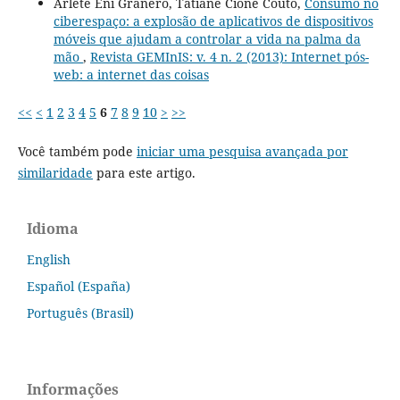
Arlete Eni Granero, Tatiane Cione Couto,
Consumo no
ciberespaço: a explosão de aplicativos de dispositivos
móveis que ajudam a controlar a vida na palma da
mão
,
Revista GEMInIS: v. 4 n. 2 (2013): Internet pós-
web: a internet das coisas
<<
<
1
2
3
4
5
6
7
8
9
10
>
>>
Você também pode
iniciar uma pesquisa avançada por
similaridade
para este artigo.
Idioma
English
Español (España)
Português (Brasil)
Informações