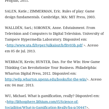
Penguin, 2011.
SALEN, Katie.; ZIMMERMAN, Eric. Rules of play: Game
design fundamentals. Cambridge, MA: MIT Press, 2003.
WALLDÉN, Sari.; SORONEN, Anne. Edutainment. From
Television and Computers to Digital Television. University of
Tampere Hypermedia Laboratory. Disponível em:
<
http://www.uta.fi/hyper/julkaisut/b/fitv03b.pdf
>. Acesso
em 05 de jul. 2013.
WERBACH, Kevin; HUNTER, Dan. For the Win: How Game
Thinking Can Revolutionize Your Business. Philadelphia:
Wharton Digital Press, 2012. Disponível em:
http://wdp.wharton.upenn.edu/books/for-the-win/
>. Acesso
em: 04 mar. 2013.
WU, Michael. What is gamification, really? Disponível em:
<
http://lithosphere.lithium.com/t5/Science-of-
Socialblog/What-is-Gamification-Really/ba-p/30447
>.