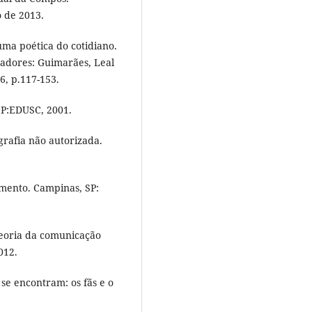
o de 2013.
uma poética do cotidiano.
zadores: Guimarães, Leal
, p.117-153.
SP:EDUSC, 2001.
rafia não autorizada.
imento. Campinas, SP:
teoria da comunicação
012.
e encontram: os fãs e o