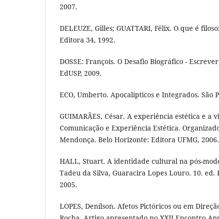
2007.
DELEUZE, Gilles; GUATTARI, Félix. O que é filoso
Editora 34, 1992.
DOSSE: François. O Desafio Biográfico - Escreve
EdUSP, 2009.
ECO, Umberto. Apocalípticos e Integrados. São P
GUIMARÃES, César. A experiência estética e a vi
Comunicação e Experiência Estética. Organizado
Mendonça. Belo Horizonte: Editora UFMG, 2006.
HALL, Stuart. A identidade cultural na pós-mo
Tadeu da Silva, Guaracira Lopes Louro. 10. ed. 
2005.
LOPES, Denílson. Afetos Pictóricos ou em Direç
Rocha. Artigo apresentado no XXII Encontro An