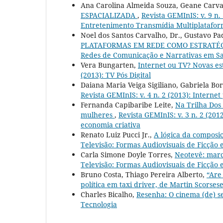
Ana Carolina Almeida Souza, Geane Carv
ESPACIALIZADA
,
Revista GEMInIS: v. 9 n.
Entretenimento Transmídia Multiplatafo
Noel dos Santos Carvalho, Dr., Gustavo Pa
PLATAFORMAS EM REDE COMO ESTRATÉG
Redes de Comunicação e Narrativas em Sa
Vera Bungarten,
Internet ou TV? Novas es
(2013): TV Pós Digital
Daiana Maria Veiga Sigiliano, Gabriela Bo
Revista GEMInIS: v. 4 n. 2 (2013): Internet
Fernanda Capibaribe Leite,
Na Trilha Dos
mulheres
,
Revista GEMInIS: v. 3 n. 2 (20
economia criativa
Renato Luiz Pucci Jr.,
A lógica da composiç
Televisão: Formas Audiovisuais de Ficção
Carla Simone Doyle Torres,
Neotevê: marc
Televisão: Formas Audiovisuais de Ficção
Bruno Costa, Thiago Pereira Alberto,
“Are
política em taxi driver, de Martin Scorses
Charles Bicalho,
Resenha: O cinema (de) 
Tecnologia