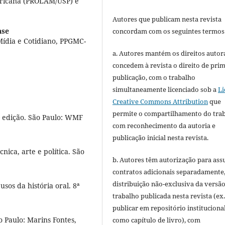
ericana (PROLAM/USP) e
Autores que publicam nesta revista
nse
concordam com os seguintes termos
ídia e Cotidiano, PPGMC-
a. Autores mantém os direitos autora
concedem à revista o direito de pri
publicação, com o trabalho
simultaneamente licenciado sob a
Li
Creative Commons Attribution
que
permite o compartilhamento do tra
ª edição. São Paulo: WMF
com reconhecimento da autoria e
publicação inicial nesta revista.
ica, arte e política. São
b. Autores têm autorização para ass
contratos adicionais separadamente
distribuição não-exclusiva da versã
sos da história oral. 8ª
trabalho publicada nesta revista (ex.
publicar em repositório instituciona
Paulo: Marins Fontes,
como capítulo de livro), com