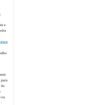
:
is e
meira
cença
balho
umir
, para
o do
:
l ou