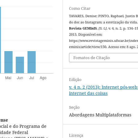
Como Citar
TAVARES, Denise; PINTO, Raphael. Justin B
do doc ao Instagram: a estetização da vida.
Revista GEMInIS
,
[S. l.]
, v. 4, n. 2, p. 134–1
2013. Disponível em:
https://www.revistageminis.ufscar.br/inde
eminis/article/view/150. Acesso em: 8 ago. 
Fomatos de Citação
Edição
v. 4 n. 2 (2013): Internet pós-web
internet das coisas
Seção
Abordagens Multiplataformas
ense
cial e do Programa de
idade Federal
Licença