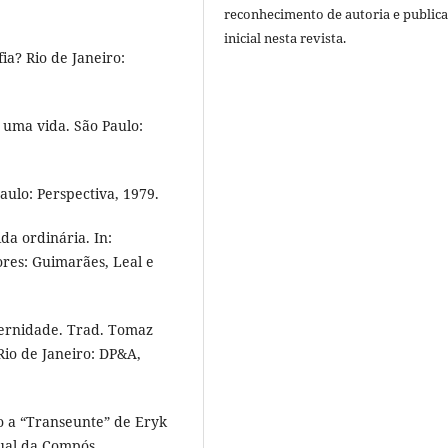
reconhecimento de autoria e public
inicial nesta revista.
fia? Rio de Janeiro:
r uma vida. São Paulo:
aulo: Perspectiva, 1979.
da ordinária. In:
res: Guimarães, Leal e
dernidade. Trad. Tomaz
Rio de Janeiro: DP&A,
ão a “Transeunte” de Eryk
ual da Compós.