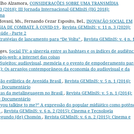
alho Alzamora,
CONSIDERAÇÕES SOBRE UMA TRANSMÍDIA
 3 (2018): III Jornada Internacional GEMInIS (JIG 2018):
rma
dovani, Ms., Fernando Cezar Esposito, Bel.,
INOVAÇÃO SOCIAL EM
IA DE COMBATE À COVID-19
,
Revista GEMInIS: v. 11 n. 3 (2020):
úde - Parte 2
tratégias de lançamento para “De Volta”
,
Revista GEMInIS: v. 4 n. 
rges,
Social TV: a sinergia entre as hashtags e os índices de audiên
 pós-web: a internet das coisas
 Sujeitos: audiovisual, memória e o evento de empoderamento par
12): Os arranjos contemporâneos da economia do audiovisual e da
ão estilística de Avenida Brasil
,
Revista GEMInIS: v. 5 n. 1 (2014):
 e Documentário
as da metalinguagem no Brasil
,
Revista GEMInIS: v. 5 n. 1 (2014):
 e Documentário
 you talking to me?” A expressão do popular midiático como potên
e
,
Revista GEMInIS: v. 6 n. 2 (2015): Cinema e Tecnologia
segundo (de) Chomón
,
Revista GEMInIS: v. 6 n. 2 (2015): Cinema e