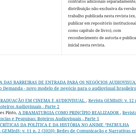
contratos adicionais separadamente
distribuição não-exclusiva da versã
trabalho publicada nesta revista (ex.
publicar em repositório instituciona
como capítulo de livro), com
reconhecimento de autoria e public
inicial nesta revista.
DA DAS BARREIRAS DE ENTRADA PARA OS NEGÓCIOS AUDIOVISUA
Sob Demanda - novo modelo de negócio para o audiovisual brasileiro
 GRADUAÇÃO EM CINEMA E AUDIOVISUAL
,
Revista GEMInIS: v. 12 
oteiros Audiovisuais - Parte 2
es Pinto,
A DRAMATURGIA COMO PRINCÍPIO REALIZADOR
,
Revist
ncias e Pesquisas: Roteiros Audiovisuais - Parte 1
RÍTICAS DA POLÍTICA E DA HISTÓRIA NO ANIME “PATRULHA
a GEMInIS: v. 11 n. 2 (2020): Redes de Comunicação e Narrativas 