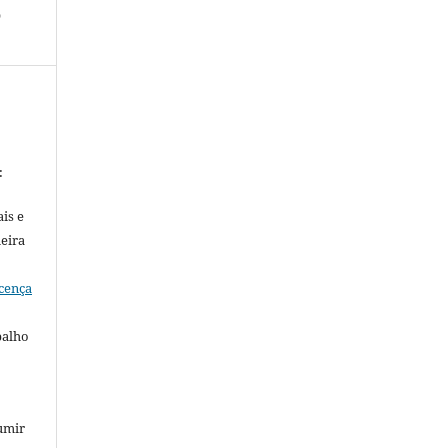
o
:
is e
meira
cença
balho
umir