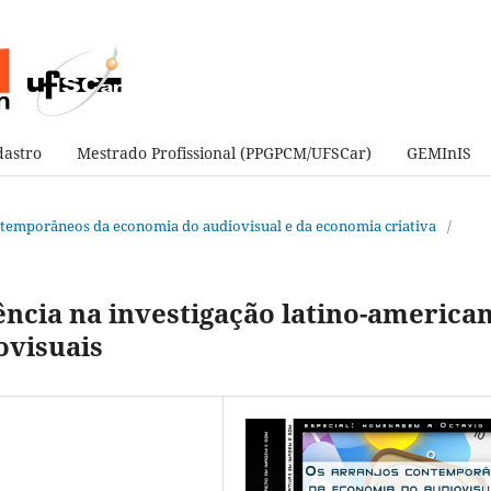
astro
Mestrado Profissional (PPGPCM/UFSCar)
GEMInIS
contemporâneos da economia do audiovisual e da economia criativa
/
ência na investigação latino-america
ovisuais