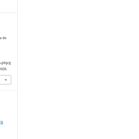
a de
x.php/g
2026.
o
va