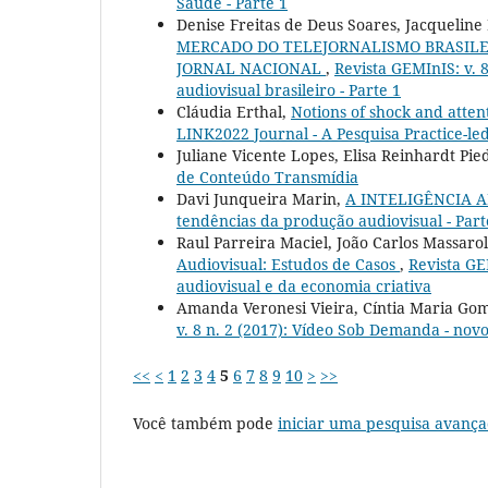
Saúde - Parte 1
Denise Freitas de Deus Soares, Jacquelin
MERCADO DO TELEJORNALISMO BRASILEI
JORNAL NACIONAL
,
Revista GEMInIS: v. 
audiovisual brasileiro - Parte 1
Cláudia Erthal,
Notions of shock and atten
LINK2022 Journal - A Pesquisa Practice-le
Juliane Vicente Lopes, Elisa Reinhardt Pie
de Conteúdo Transmídia
Davi Junqueira Marin,
A INTELIGÊNCIA A
tendências da produção audiovisual - Part
Raul Parreira Maciel, João Carlos Massaro
Audiovisual: Estudos de Casos
,
Revista GE
audiovisual e da economia criativa
Amanda Veronesi Vieira, Cíntia Maria Go
v. 8 n. 2 (2017): Vídeo Sob Demanda - novo
<<
<
1
2
3
4
5
6
7
8
9
10
>
>>
Você também pode
iniciar uma pesquisa avança