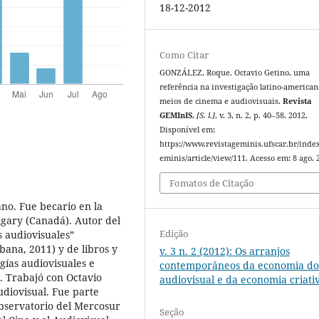
18-12-2012
Como Citar
GONZÁLEZ, Roque. Octavio Getino, uma
referência na investigação latino-american
meios de cinema e audiovisuais.
Revista
GEMInIS
,
[S. l.]
, v. 3, n. 2, p. 40–58, 2012.
Disponível em:
https://www.revistageminis.ufscar.br/inde
eminis/article/view/111. Acesso em: 8 ago. 
Fomatos de Citação
ano. Fue becario en la
lgary (Canadá). Autor del
Edição
s audiovisuales”
ana, 2011) y de libros y
v. 3 n. 2 (2012): Os arranjos
gías audiovisuales e
contemporâneos da economia d
s. Trabajó con Octavio
audiovisual e da economia criati
udiovisual. Fue parte
 Observatorio del Mercosur
Seção