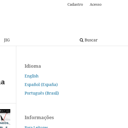
Cadastro
Acesso
JIG
Buscar
Idioma
English
na
Español (España)
Português (Brasil)
Informações
Para Leitores