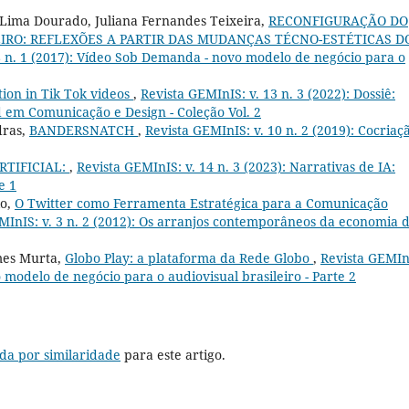
e Lima Dourado, Juliana Fernandes Teixeira,
RECONFIGURAÇÃO DO
RO: REFLEXÕES A PARTIR DAS MUDANÇAS TÉCNO-ESTÉTICAS D
8 n. 1 (2017): Vídeo Sob Demanda - novo modelo de negócio para o
tion in Tik Tok videos
,
Revista GEMInIS: v. 13 n. 3 (2022): Dossiê:
d em Comunicação e Design - Coleção Vol. 2
dras,
BANDERSNATCH
,
Revista GEMInIS: v. 10 n. 2 (2019): Cocriaç
RTIFICIAL:
,
Revista GEMInIS: v. 14 n. 3 (2023): Narrativas de IA:
e 1
lo,
O Twitter como Ferramenta Estratégica para a Comunicação
MInIS: v. 3 n. 2 (2012): Os arranjos contemporâneos da economia 
mes Murta,
Globo Play: a plataforma da Rede Globo
,
Revista GEMIn
 modelo de negócio para o audiovisual brasileiro - Parte 2
da por similaridade
para este artigo.