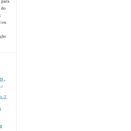
, para
o do
:
l ou
ação
IS
,
 -
n. 2
a
em