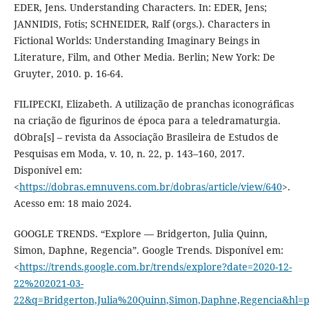
EDER, Jens. Understanding Characters. In: EDER, Jens;
JANNIDIS, Fotis; SCHNEIDER, Ralf (orgs.). Characters in
Fictional Worlds: Understanding Imaginary Beings in
Literature, Film, and Other Media. Berlin; New York: De
Gruyter, 2010. p. 16-64.
FILIPECKI, Elizabeth. A utilização de pranchas iconográficas
na criação de figurinos de época para a teledramaturgia.
dObra[s] – revista da Associação Brasileira de Estudos de
Pesquisas em Moda, v. 10, n. 22, p. 143–160, 2017.
Disponível em:
<
https://dobras.emnuvens.com.br/dobras/article/view/640
>.
Acesso em: 18 maio 2024.
GOOGLE TRENDS. “Explore — Bridgerton, Julia Quinn,
Simon, Daphne, Regencia”. Google Trends. Disponível em:
<
https://trends.google.com.br/trends/explore?date=2020-12-
22%202021-03-
22&q=Bridgerton,Julia%20Quinn,Simon,Daphne,Regencia&hl=p