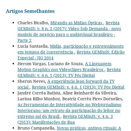
Artigos Semelhantes
Charles Bicalho,
Mirando as Mídias Ópticas
,
Revista
GEMInIS: v. 8 n. 2 (2017): Vídeo Sob Demanda - novo
modelo de negócio para o audiovisual brasileiro -
Parte 2
Lucia Santaella,
Mídia, participação e entretenimento
em tempos de convergência
,
Revista GEMInIS: Edição
Especial - JIG 2014
Herom Vargas, Luciano de Souza,
A Linguagem
Motion Graphics nos Videoclipes Brasileiros
,
Revista
GEMInIS: v. 4 n. 1 (2013): TV Pós Digital
Sheron Neves,
A experiência lean forward da TV
social
,
Revista GEMInIS: v. 4 n. 1 (2013): TV Pós Digital
Jandré Corrêa Batista, Aline Reinhardt da Silveira,
Larissa Rilho Munhoz, Beatriz Corrêa Pires Dornelles,
As Ferramentas de Interatividade no Webjornalismo
Interiorano: um retrato da participação do leitor no
extremo sul do Brasil
,
Revista GEMInIS: v. 4 n. 3
(2013): Manifestações de Rua
Bruno Campanella,
Novas práticas, antigos rituais: A