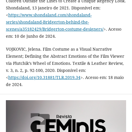
Colored Outside the Lines to Create a Unique Regency Look.
Shondaland, 13 janeiro de 2021. Disponível em:
<
https://www.shondaland.com/shondaland-
series/shondaland-Bridgerton-behind-the-
scenes/a35182429/Bridgerton-costume-designers/
>. Acesso
em: 10 de junho de 2024.
VOJKOVIC, Jelena. Film Costume as a Visual Narrative
Element; Defining the Abstract Emotions of the Film Viewer
via Plutchik’s Wheel of Emotions. Textile & Leather Review,
v. 3, n. 2, p. 92-100, 2020. Disponível em:
<
https://doi.org/10.31881/TLR.2019.34
>. Acesso em: 18 maio
de 2024.