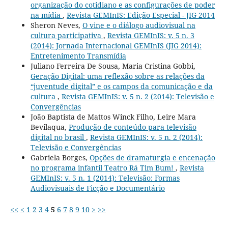
organização do cotidiano e as configurações de poder
na mídia
,
Revista GEMInIS: Edição Especial - JIG 2014
Sheron Neves,
O vine e o diálogo audiovisual na
cultura participativa
,
Revista GEMInIS: v. 5 n. 3
(2014): Jornada Internacional GEMInIS (JIG 2014):
Entretenimento Transmídia
Juliano Ferreira De Sousa, Maria Cristina Gobbi,
Geração Digital: uma reflexão sobre as relações da
“juventude digital” e os campos da comunicação e da
cultura
,
Revista GEMInIS: v. 5 n. 2 (2014): Televisão e
Convergências
João Baptista de Mattos Winck Filho, Leire Mara
Bevilaqua,
Produção de conteúdo para televisão
digital no brasil
,
Revista GEMInIS: v. 5 n. 2 (2014):
Televisão e Convergências
Gabriela Borges,
Opções de dramaturgia e encenação
no programa infantil Teatro Rá Tim Bum!
,
Revista
GEMInIS: v. 5 n. 1 (2014): Televisão: Formas
Audiovisuais de Ficção e Documentário
<<
<
1
2
3
4
5
6
7
8
9
10
>
>>