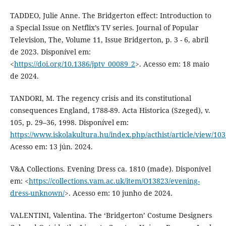
TADDEO, Julie Anne. The Bridgerton effect: Introduction to
a Special Issue on Netflix’s TV series. Journal of Popular
Television, The, Volume 11, Issue Bridgerton, p. 3 - 6, abril
de 2023. Disponível em:
<
https://doi.org/10.1386/jptv_00089_2
>. Acesso em: 18 maio
de 2024.
TANDORI, M. The regency crisis and its constitutional
consequences England, 1788-89. Acta Historica (Szeged), v.
105, p. 29–36, 1998. Disponível em:
https://www.iskolakultura.hu/index.php/acthist/article/view/10
Acesso em: 13 jún. 2024.
V&A Collections. Evening Dress ca. 1810 (made). Disponível
em: <
https://collections.vam.ac.uk/item/O13823/evening-
dress-unknown/
>. Acesso em: 10 junho de 2024.
VALENTINI, Valentina. The ‘Bridgerton’ Costume Designers