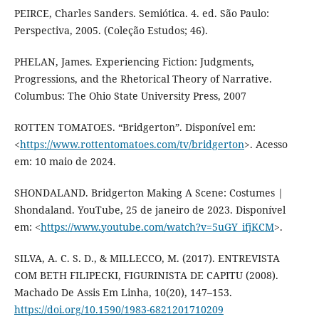
PEIRCE, Charles Sanders. Semiótica. 4. ed. São Paulo:
Perspectiva, 2005. (Coleção Estudos; 46).
PHELAN, James. Experiencing Fiction: Judgments,
Progressions, and the Rhetorical Theory of Narrative.
Columbus: The Ohio State University Press, 2007
ROTTEN TOMATOES. “Bridgerton”. Disponível em:
<
https://www.rottentomatoes.com/tv/bridgerton
>. Acesso
em: 10 maio de 2024.
SHONDALAND. Bridgerton Making A Scene: Costumes |
Shondaland. YouTube, 25 de janeiro de 2023. Disponível
em: <
https://www.youtube.com/watch?v=5uGY_ifjKCM
>.
SILVA, A. C. S. D., & MILLECCO, M. (2017). ENTREVISTA
COM BETH FILIPECKI, FIGURINISTA DE CAPITU (2008).
Machado De Assis Em Linha, 10(20), 147–153.
https://doi.org/10.1590/1983-6821201710209