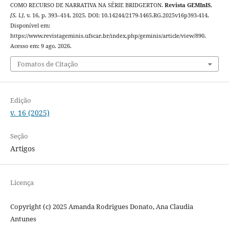
COMO RECURSO DE NARRATIVA NA SÉRIE BRIDGERTON.
Revista GEMInIS
,
[S. l.]
, v. 16, p. 393–414, 2025. DOI: 10.14244/2179-1465.RG.2025v16p393-414.
Disponível em:
https://www.revistageminis.ufscar.br/index.php/geminis/article/view/890.
Acesso em: 9 ago. 2026.
Fomatos de Citação
Edição
v. 16 (2025)
Seção
Artigos
Licença
Copyright (c) 2025 Amanda Rodrigues Donato, Ana Claudia
Antunes