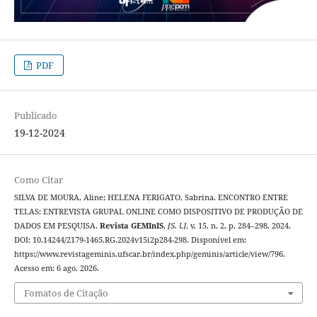
PDF
Publicado
19-12-2024
Como Citar
SILVA DE MOURA, Aline; HELENA FERIGATO, Sabrina. ENCONTRO ENTRE
TELAS: ENTREVISTA GRUPAL ONLINE COMO DISPOSITIVO DE PRODUÇÃO DE
DADOS EM PESQUISA.
Revista GEMInIS
,
[S. l.]
, v. 15, n. 2, p. 284–298, 2024.
DOI: 10.14244/2179-1465.RG.2024v15i2p284-298. Disponível em:
https://www.revistageminis.ufscar.br/index.php/geminis/article/view/796.
Acesso em: 6 ago. 2026.
Fomatos de Citação