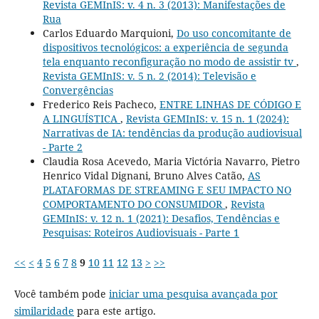
Revista GEMInIS: v. 4 n. 3 (2013): Manifestações de
Rua
Carlos Eduardo Marquioni,
Do uso concomitante de
dispositivos tecnológicos: a experiência de segunda
tela enquanto reconfiguração no modo de assistir tv
,
Revista GEMInIS: v. 5 n. 2 (2014): Televisão e
Convergências
Frederico Reis Pacheco,
ENTRE LINHAS DE CÓDIGO E
A LINGUÍSTICA
,
Revista GEMInIS: v. 15 n. 1 (2024):
Narrativas de IA: tendências da produção audiovisual
- Parte 2
Claudia Rosa Acevedo, Maria Victória Navarro, Pietro
Henrico Vidal Dignani, Bruno Alves Catão,
AS
PLATAFORMAS DE STREAMING E SEU IMPACTO NO
COMPORTAMENTO DO CONSUMIDOR
,
Revista
GEMInIS: v. 12 n. 1 (2021): Desafios, Tendências e
Pesquisas: Roteiros Audiovisuais - Parte 1
<<
<
4
5
6
7
8
9
10
11
12
13
>
>>
Você também pode
iniciar uma pesquisa avançada por
similaridade
para este artigo.