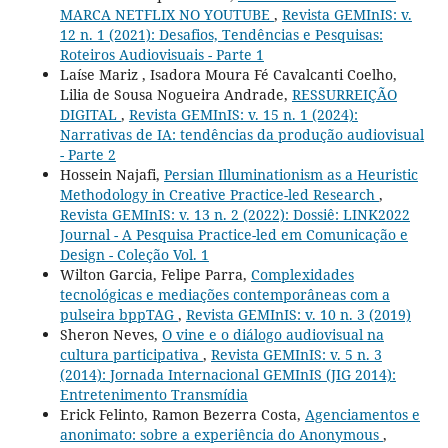
MARCA NETFLIX NO YOUTUBE
,
Revista GEMInIS: v.
12 n. 1 (2021): Desafios, Tendências e Pesquisas:
Roteiros Audiovisuais - Parte 1
Laíse Mariz , Isadora Moura Fé Cavalcanti Coelho,
Lilia de Sousa Nogueira Andrade,
RESSURREIÇÃO
DIGITAL
,
Revista GEMInIS: v. 15 n. 1 (2024):
Narrativas de IA: tendências da produção audiovisual
- Parte 2
Hossein Najafi,
Persian Illuminationism as a Heuristic
Methodology in Creative Practice-led Research
,
Revista GEMInIS: v. 13 n. 2 (2022): Dossiê: LINK2022
Journal - A Pesquisa Practice-led em Comunicação e
Design - Coleção Vol. 1
Wilton Garcia, Felipe Parra,
Complexidades
tecnológicas e mediações contemporâneas com a
pulseira bppTAG
,
Revista GEMInIS: v. 10 n. 3 (2019)
Sheron Neves,
O vine e o diálogo audiovisual na
cultura participativa
,
Revista GEMInIS: v. 5 n. 3
(2014): Jornada Internacional GEMInIS (JIG 2014):
Entretenimento Transmídia
Erick Felinto, Ramon Bezerra Costa,
Agenciamentos e
anonimato: sobre a experiência do Anonymous
,