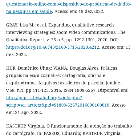
questionario-online-como-dispositivo-de-producao-de-dados-
na-pesquisa-em-saude
. Acesso em: 19 dez.2022.
GRAY, Lisa M.; et al. Expanding qualitative research
interviewing strategies: zoom vídeo communications. The
Qualitative Report. v. 25 n.5, pp. 1292-1301, 2020. DOI:
https://doi.org/10.46743/2160-3715/2020.4212
. Acesso em: 13
dez. 2022.
HUR, Domênico Uhng; VIANA, Douglas Alves. Práticas
grupais na esquizoanálise: cartografia, oficina e
esquizodrama. Arquivos brasileiros de psicolia. [online].
v.68, n.1, pp.111-125, 2016. ISSN 1809-5267. Disponível em:
http://pepsic.bvsalud.org/scielo.php?
script=sci_arttext&pid=S1809-52672016000100010
. Acesso
em: 21 ago. 2022.
KASTRUP, Virgínia. O funcionamento da atenção no trabalho
do cartógrafo. In: PASSOS, Eduardo; KASTRUP, Virgínia;