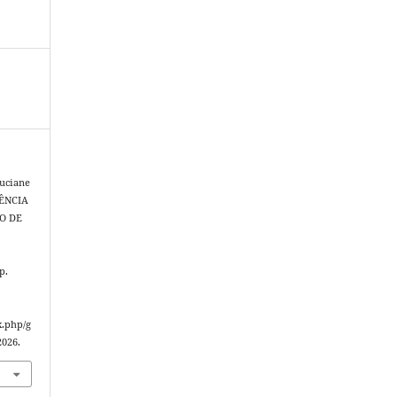
uciane
UÊNCIA
O DE
 p.
x.php/g
2026.