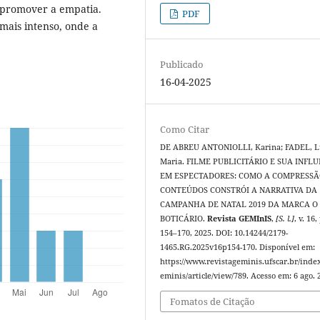
 promover a empatia.
PDF
mais intenso, onde a
Publicado
16-04-2025
Como Citar
DE ABREU ANTONIOLLI, Karina; FADEL, L
Maria. FILME PUBLICITÁRIO E SUA INFL
EM ESPECTADORES: COMO A COMPRESSÃ
CONTEÚDOS CONSTRÓI A NARRATIVA DA
CAMPANHA DE NATAL 2019 DA MARCA O
BOTICÁRIO.
Revista GEMInIS
,
[S. l.]
, v. 16,
154–170, 2025. DOI: 10.14244/2179-
1465.RG.2025v16p154-170. Disponível em:
https://www.revistageminis.ufscar.br/inde
eminis/article/view/789. Acesso em: 6 ago. 
Fomatos de Citação