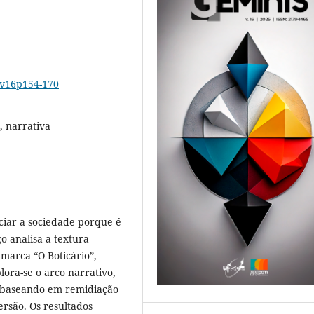
5v16p154-170
g, narrativa
nciar a sociedade porque é
o analisa a textura
 marca “O Boticário”,
plora-se o arco narrativo,
se baseando em remidiação
ersão. Os resultados