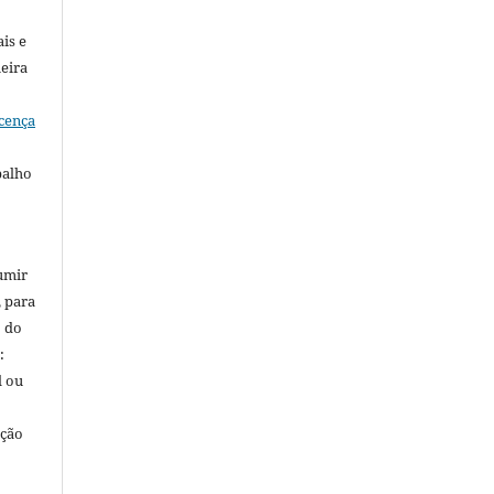
is e
meira
cença
balho
umir
, para
o do
:
l ou
ação