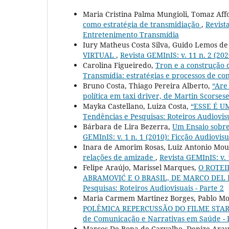
Maria Cristina Palma Mungioli, Tomaz Af
como estratégia de transmidiação
,
Revist
Entretenimento Transmídia
Iury Matheus Costa Silva, Guido Lemos de
VIRTUAL
,
Revista GEMInIS: v. 11 n. 2 (2
Carolina Figueiredo,
Tron e a construção
Transmídia: estratégias e processos de c
Bruno Costa, Thiago Pereira Alberto,
“Are
política em taxi driver, de Martin Scorses
Mayka Castellano, Luiza Costa,
“ESSE É U
Tendências e Pesquisas: Roteiros Audiovisu
Bárbara de Lira Bezerra,
Um Ensaio sobre
GEMInIS: v. 1 n. 1 (2010): Ficção Audiovis
Inara de Amorim Rosas, Luiz Antonio Mo
relações de amizade
,
Revista GEMInIS: v. 
Felipe Araújo, Marissel Marques,
O ROTE
ABRAMOVIĆ E O BRASIL, DE MARCO DEL
Pesquisas: Roteiros Audiovisuais - Parte 2
Maria Carmem Martinez Borges, Pablo Mo
POLÊMICA REPERCUSSÃO DO FILME STAR
de Comunicação e Narrativas em Saúde - 
Marcos De Bona de Carvalho, Denize Arau