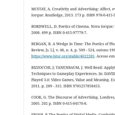
MCSTAY, A. Creativity and Advertising: Affect, 
Iorque: Routledge, 2013. 173 p. ISBN 978-0-415-
BORDWELL, D. Poetics of Cinema. Nova Iorque: 
2008. 499 p. ISBN 0-415-97779-7.
BERGAN, B. A Wedge in Time: The Poetics of Ph
Review, [s. l.], v. 48, n. 4, p. 509 - 524, outono 1
https://www.jstor.org/stable/4612285
. Acesso em:
BIZZOCCHI, J; TANENBAUM, J. Well Read: Apply
Techniques to Gameplay Experiences. In: DAVID
Played 3.0: Video Games, Value and Meaning. Es
2011. p. 289 - 315. ISBN 9781257858453.
COOK, G. The Discourse of Advertising. Londres
2005. 202 p. ISBN 0-415-04170-8.
FROSH, P. The Poetics of Digital Media. Cambridg