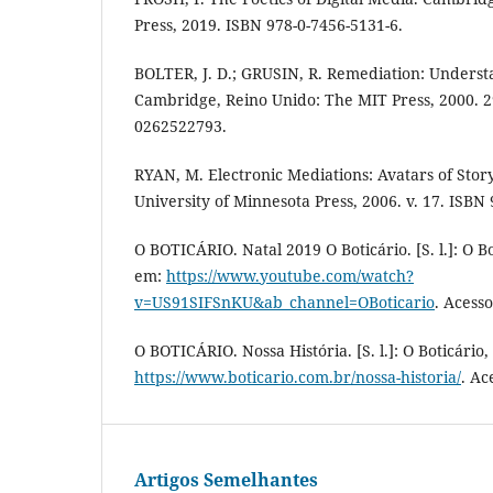
Press, 2019. ISBN 978-0-7456-5131-6.
BOLTER, J. D.; GRUSIN, R. Remediation: Unders
Cambridge, Reino Unido: The MIT Press, 2000. 2
0262522793.
RYAN, M. Electronic Mediations: Avatars of Story
University of Minnesota Press, 2006. v. 17. ISB
O BOTICÁRIO. Natal 2019 O Boticário. [S. l.]: O B
em:
https://www.youtube.com/watch?
v=US91SIFSnKU&ab_channel=OBoticario
. Acesso
O BOTICÁRIO. Nossa História. [S. l.]: O Boticário
https://www.boticario.com.br/nossa-historia/
. Ac
Artigos Semelhantes