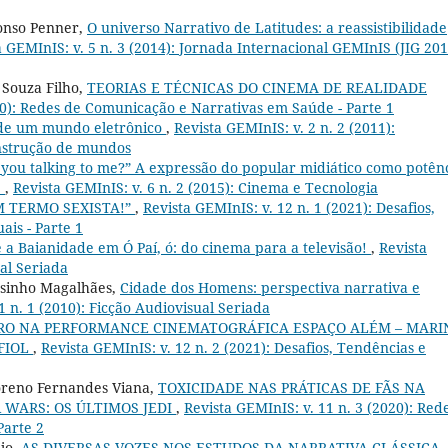
fonso Penner,
O universo Narrativo de Latitudes: a reassistibilidade
a GEMInIS: v. 5 n. 3 (2014): Jornada Internacional GEMInIS (JIG 201
 Souza Filho,
TEORIAS E TÉCNICAS DO CINEMA DE REALIDADE
020): Redes de Comunicação e Narrativas em Saúde - Parte 1
 de um mundo eletrônico
,
Revista GEMInIS: v. 2 n. 2 (2011):
onstrução de mundos
 you talking to me?” A expressão do popular midiático como potên
e
,
Revista GEMInIS: v. 6 n. 2 (2015): Cinema e Tecnologia
M TERMO SEXISTA!”
,
Revista GEMInIS: v. 12 n. 1 (2021): Desafios,
ais - Parte 1
 a Baianidade em Ó Paí, ó: do cinema para a televisão!
,
Revista
ual Seriada
usinho Magalhães,
Cidade dos Homens: perspectiva narrativa e
1 n. 1 (2010): Ficção Audiovisual Seriada
IRO NA PERFORMANCE CINEMATOGRÁFICA ESPAÇO ALÉM – MARI
 FIOL
,
Revista GEMInIS: v. 12 n. 2 (2021): Desafios, Tendências e
reno Fernandes Viana,
TOXICIDADE NAS PRÁTICAS DE FÃS NA
 WARS: OS ÚLTIMOS JEDI
,
Revista GEMInIS: v. 11 n. 3 (2020): Red
Parte 2
jo,
AS DIVERSAS VOZES NOS ESTUDOS DA NARRATIVA CLÁSSICA