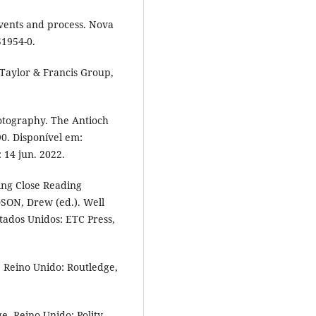
events and process. Nova
51954-0.
Taylor & Francis Group,
otography. The Antioch
990. Disponível em:
 14 jun. 2022.
ing Close Reading
SON, Drew (ed.). Well
tados Unidos: ETC Press,
, Reino Unido: Routledge,
e, Reino Unido: Polity