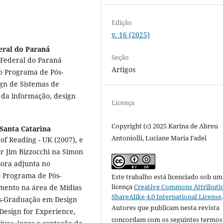
Edição
v. 16 (2025)
eral do Paraná
Seção
 Federal do Paraná
Artigos
o Programa de Pós-
gn de Sistemas de
n da informação, design
Licença
Copyright (c) 2025 Karina de Abreu
Santa Catarina
Antoniolli, Luciane Maria Fadel
of Reading - UK (2007), e
r Jim Bizzocchi na Simon
sora adjunta no
 Programa de Pós-
Este trabalho está licenciado sob um
licença
Creative Commons Attributi
mento na área de Mídias
ShareAlike 4.0 International License
s-Graduação em Design
Autores que publicam nesta revista
 Design for Experience,
concordam com os seguintes termos