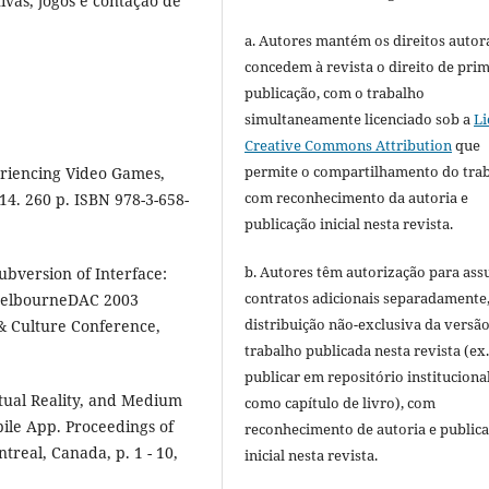
ivas, jogos e contação de
a. Autores mantém os direitos autora
concedem à revista o direito de pri
publicação, com o trabalho
simultaneamente licenciado sob a
Li
Creative Commons Attribution
que
permite o compartilhamento do tra
riencing Video Games,
com reconhecimento da autoria e
14. 260 p. ISBN 978-3-658-
publicação inicial nesta revista.
b. Autores têm autorização para ass
bversion of Interface:
contratos adicionais separadamente
 MelbourneDAC 2003
distribuição não-exclusiva da versã
 & Culture Conference,
trabalho publicada nesta revista (ex.
publicar em repositório instituciona
tual Reality, and Medium
como capítulo de livro), com
bile App. Proceedings of
reconhecimento de autoria e public
treal, Canada, p. 1 - 10,
inicial nesta revista.