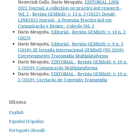
Nesteriuk Gallo, Dario Mesquita,
EDITORIAL LINK
2022 Journal: a collection on practice-led research -
Vol. 2
,
Revista GEMInIS: v. 13 n. 3 (2022): Dossiê:
LINK2022 Journal - A Pesquisa Practice-led em
Comunicação e Design - Coleção Vol. 2
Dario Mesquita,
Editorial
,
Revista GEMInIS: v. 14 n. 2
(2023)
Dario Mesquita,
Editorial
,
Revista GEMInIS: v. 9 n. 3
(2018): III Jornada Internacional GEMInIS (JIG 2018):
Entretenimento Transmídia Multiplataforma
Dario Mesquita,
EDITORIAL
,
Revista GEMInIS: v. 10 n.
1 (2019): Comunicação Multiplataforma
Dario Mesquita,
EDITORIAL
,
Revista GEMInIS: v. 10 n.
2 (2019): Cocriação de Conteúdo Transmídia
Idioma
English
Español (España)
Português (Brasil)