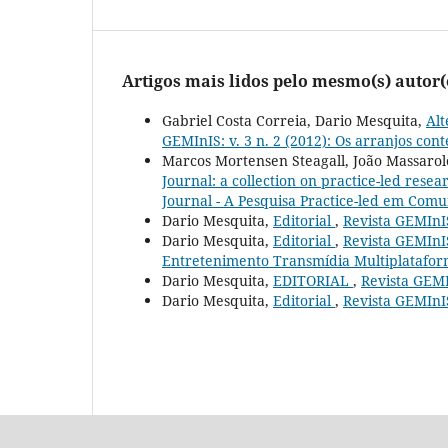
Artigos mais lidos pelo mesmo(s) autor(
Gabriel Costa Correia, Dario Mesquita,
Alt
GEMInIS: v. 3 n. 2 (2012): Os arranjos co
Marcos Mortensen Steagall, João Massarolo
Journal: a collection on practice-led resear
Journal - A Pesquisa Practice-led em Comun
Dario Mesquita,
Editorial
,
Revista GEMInIS
Dario Mesquita,
Editorial
,
Revista GEMInIS
Entretenimento Transmídia Multiplatafo
Dario Mesquita,
EDITORIAL
,
Revista GEMI
Dario Mesquita,
Editorial
,
Revista GEMInIS