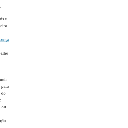
:
is e
meira
cença
balho
umir
, para
o do
:
l ou
ação