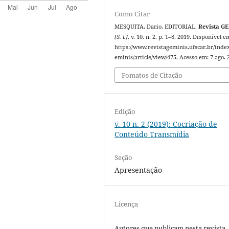
Como Citar
MESQUITA, Dario. EDITORIAL.
Revista G
[S. l.]
, v. 10, n. 2, p. 1–8, 2019. Disponível e
https://www.revistageminis.ufscar.br/inde
eminis/article/view/475. Acesso em: 7 ago. 
Fomatos de Citação
Edição
v. 10 n. 2 (2019): Cocriação de
Conteúdo Transmídia
Seção
Apresentação
Licença
Autores que publicam nesta revista