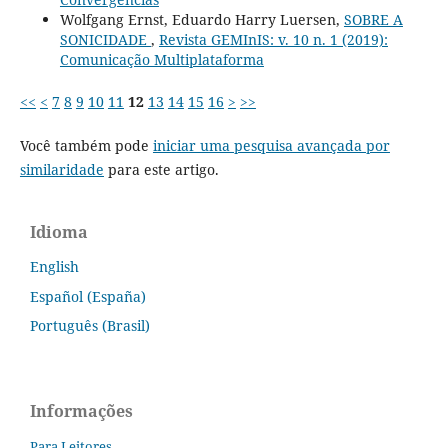
Wolfgang Ernst, Eduardo Harry Luersen,
SOBRE A
SONICIDADE
,
Revista GEMInIS: v. 10 n. 1 (2019):
Comunicação Multiplataforma
<<
<
7
8
9
10
11
12
13
14
15
16
>
>>
Você também pode
iniciar uma pesquisa avançada por
similaridade
para este artigo.
Idioma
English
Español (España)
Português (Brasil)
Informações
Para Leitores