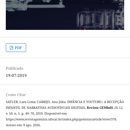
PDF
Publicado
19-07-2019
Como Citar
SATLER, Lara Lima; CARRIJO, Ana Júlia. INFÂNCIA E YOUTUBE:: A RECEPÇÃO
INFANTIL DE NARRATIVAS AUDIOVISUAIS DIGITAIS.
Revista GEMInIS
,
[S. l.]
,
v. 10, n. 1, p. 49–70, 2019. Disponível em:
https://www.revistageminis.ufscar.br/index.php/geminis/article/view/378.
Acesso em: 9 ago. 2026.