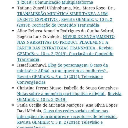
1 (2019): Comunicação Multiplataforma
Tatiana Zuardi Ushinohama, Me., Marco Roxo, Dr.,
TRANSMISSÃO MIDIÁTICA SIMULTÂNEA A UM
EVENTO ESPORTIVO:
,
Revista GEMInIS: v. 10 n. 2
(2019): Cocriação de Conteúdo Transmídia
Aline Rebeca Amorim Rodrigues da Cunha Sobral,
Rogério Luiz Covaleski,
NÍVEIS DE ENGAJAMENTO
NAS NARRATIVAS DO PRODUCT PLACEMENT A
PARTIR DAS ESTRATÉGIAS TRANSMÍDIA
,
Revista
GEMInIS: v. 10 n. 2 (2019): Cocriação de Conteúdo
Transmídia
Issaaf Karhawi,
Blog de personagem: O caso da
minissérie Afinal, o que querem as mulheres?
,
Revista GEMInIS: v. 5 n. 2 (2014): Televisão e
Convergências
Christina Ferraz Musse, Isabella de Sousa Gonçalves,
Notas sobre a memória participativa e digital
,
Revista
GEMInIS: v. 10 n. 3 (2019)
Paula Cecília de Miranda Marques, Ana Sílvia Lopes
Davi Médola,
O uso das redes sociais online nas
interações de produtores e receptores de televisão
,
Revista GEMInIS: v. 5 n. 2 (2014): Televisão e
Convergências