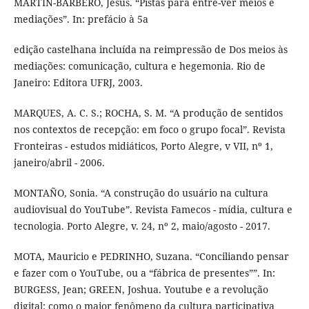
MARTÍN-BARBERO, Jesús. “Pistas para entre-ver meios e
mediações”. In: prefácio à 5a
edição castelhana incluída na reimpressão de Dos meios às
mediações: comunicação, cultura e hegemonia. Rio de
Janeiro: Editora UFRJ, 2003.
MARQUES, A. C. S.; ROCHA, S. M. “A produção de sentidos
nos contextos de recepção: em foco o grupo focal”. Revista
Fronteiras - estudos midiáticos, Porto Alegre, v VII, nº 1,
janeiro/abril - 2006.
MONTAÑO, Sonia. “A construção do usuário na cultura
audiovisual do YouTube”. Revista Famecos - mídia, cultura e
tecnologia. Porto Alegre, v. 24, nº 2, maio/agosto - 2017.
MOTA, Mauricio e PEDRINHO, Suzana. “Conciliando pensar
e fazer com o YouTube, ou a “fábrica de presentes””. In:
BURGESS, Jean; GREEN, Joshua. Youtube e a revolução
digital: como o maior fenômeno da cultura participativa