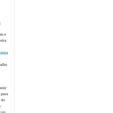
:
is e
meira
cença
balho
umir
, para
o do
:
l ou