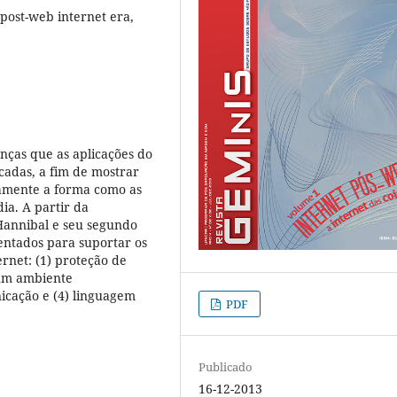
, post-web internet era,
anças que as aplicações do
cadas, a fim de mostrar
damente a forma como as
ia. A partir da
 Hannibal e seu segundo
entados para suportar os
ernet: (1) proteção de
 um ambiente
nicação e (4) linguagem
PDF
Publicado
16-12-2013