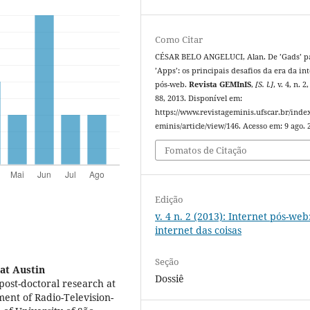
Como Citar
CÉSAR BELO ANGELUCI, Alan. De ’Gads’ p
’Apps’: os principais desafios da era da in
pós-web.
Revista GEMInIS
,
[S. l.]
, v. 4, n. 2
88, 2013. Disponível em:
https://www.revistageminis.ufscar.br/inde
eminis/article/view/146. Acesso em: 9 ago. 
Fomatos de Citação
Edição
v. 4 n. 2 (2013): Internet pós-web
internet das coisas
Seção
 at Austin
Dossiê
post-doctoral research at
ment of Radio-Television-