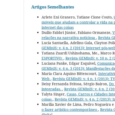
Artigos Semelhantes
Arlete Eni Granero, Tatiane Cione Couto,
móveis que ajudam a controlar a vida na
internet das coisas
Duílio Fabbri Júnior, Fabiano Ormaneze,
V
relações na narrativa noticiosa
,
Revista G
Lucia Santaella, Adelino Gala, Clayton Pol
GEMInIS: v. 4 n. 2 (2013): Internet pós-web
Tatiana Zuardi Ushinohama, Me., Marco R
ESPORTIVO:
,
Revista GEMInIS: v. 10 n. 2
Luciana Panke, Edgar Esquivel,
Comunicaç
GEMInIS: v. 4 n. 3 (2013): Manifestações d
Maria Clara Aquino Bittencourt,
Interativ
Web
,
Revista GEMInIS: v. 4 n. 1 (2013): TV
Deisy Fernanda Feitosa, Sérgio Bairon,
Do 
integradas.
,
Revista GEMInIS: v. 4 n. 2 (20
Talyta Singer,
Casas, Carros e Cidades In
coisas
,
Revista GEMInIS: v. 4 n. 2 (2013): 
Marília Xavier de Lima, Pedro Nogueira e
o fazer artístico contemporâneo
,
Revista 
digital