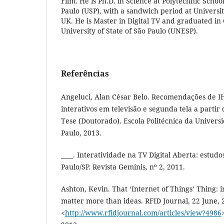
Film. He is Ph.D. in Science at Polytechnic School
Paulo (USP), with a sandwich period at Universit
UK. He is Master in Digital TV and graduated i
University of State of São Paulo (UNESP).
Referências
Angeluci, Alan César Belo. Recomendações de IH
interativos em televisão e segunda tela a partir
Tese (Doutorado). Escola Politécnica da Univers
Paulo, 2013.
____. Interatividade na TV Digital Aberta: estud
Paulo/SP. Revista Geminis, nº 2, 2011.
Ashton, Kevin. That ‘Internet of Things’ Thing: i
matter more than ideas. RFID Journal, 22 June, 2
<
http://www.rfidjournal.com/articles/view?4986