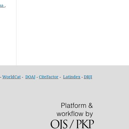
ema
,
-
WorldCat
-
DOAJ
-
CiteFactor
-
Latindex
-
DRJI