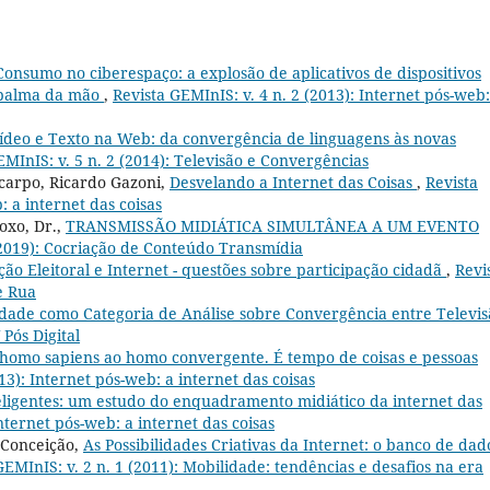
Consumo no ciberespaço: a explosão de aplicativos de dispositivos
 palma da mão
,
Revista GEMInIS: v. 4 n. 2 (2013): Internet pós-web:
ídeo e Texto na Web: da convergência de linguagens às novas
EMInIS: v. 5 n. 2 (2014): Televisão e Convergências
icarpo, Ricardo Gazoni,
Desvelando a Internet das Coisas
,
Revista
: a internet das coisas
oxo, Dr.,
TRANSMISSÃO MIDIÁTICA SIMULTÂNEA A UM EVENTO
 (2019): Cocriação de Conteúdo Transmídia
ão Eleitoral e Internet - questões sobre participação cidadã
,
Revi
e Rua
idade como Categoria de Análise sobre Convergência entre Televis
 Pós Digital
homo sapiens ao homo convergente. É tempo de coisas e pessoas
13): Internet pós-web: a internet das coisas
teligentes: um estudo do enquadramento midiático da internet das
Internet pós-web: a internet das coisas
 Conceição,
As Possibilidades Criativas da Internet: o banco de dad
GEMInIS: v. 2 n. 1 (2011): Mobilidade: tendências e desafios na era