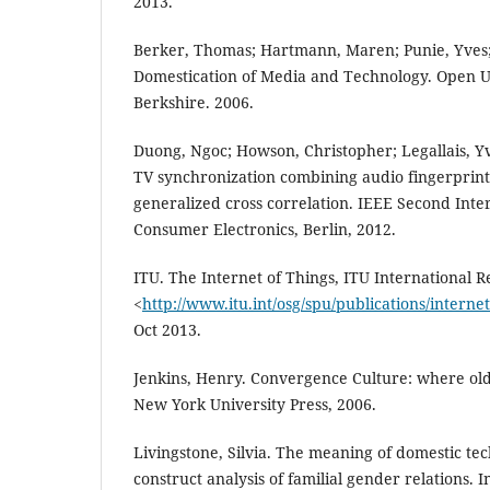
2013.
Berker, Thomas; Hartmann, Maren; Punie, Yves;
Domestication of Media and Technology. Open Un
Berkshire. 2006.
Duong, Ngoc; Howson, Christopher; Legallais, Y
TV synchronization combining audio fingerprin
generalized cross correlation. IEEE Second Int
Consumer Electronics, Berlin, 2012.
ITU. The Internet of Things, ITU International Re
<
http://www.itu.int/osg/spu/publications/internet
Oct 2013.
Jenkins, Henry. Convergence Culture: where old
New York University Press, 2006.
Livingstone, Silvia. The meaning of domestic tec
construct analysis of familial gender relations. I