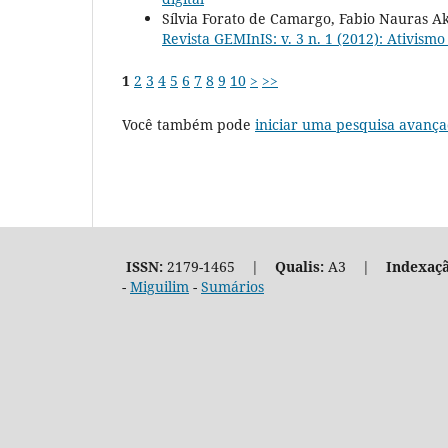
Sílvia Forato de Camargo, Fabio Nauras A
Revista GEMInIS: v. 3 n. 1 (2012): Ativismo 
1
2
3
4
5
6
7
8
9
10
>
>>
Você também pode
iniciar uma pesquisa avança
ISSN:
2179-1465 |
Qualis:
A3 |
Indexaçã
-
Miguilim
-
Sumários