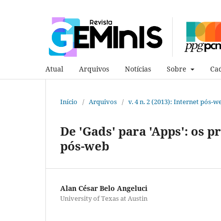
Atual
Arquivos
Notícias
Sobre
Cad
Início
/
Arquivos
/
v. 4 n. 2 (2013): Internet pós-w
De 'Gads' para 'Apps': os p
pós-web
Alan César Belo Angeluci
University of Texas at Austin