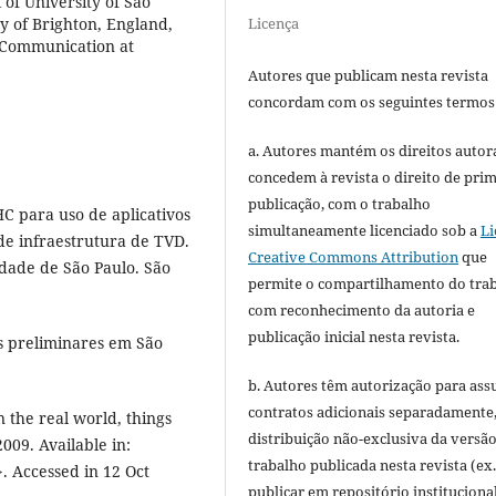
 of University of São
y of Brighton, England,
Licença
n Communication at
Autores que publicam nesta revista
concordam com os seguintes termos
a. Autores mantém os direitos autora
concedem à revista o direito de pri
publicação, com o trabalho
C para uso de aplicativos
simultaneamente licenciado sob a
Li
 de infraestrutura de TVD.
Creative Commons Attribution
que
idade de São Paulo. São
permite o compartilhamento do tra
com reconhecimento da autoria e
publicação inicial nesta revista.
os preliminares em São
b. Autores têm autorização para ass
contratos adicionais separadamente
n the real world, things
distribuição não-exclusiva da versã
009. Available in:
trabalho publicada nesta revista (ex.
>. Accessed in 12 Oct
publicar em repositório instituciona