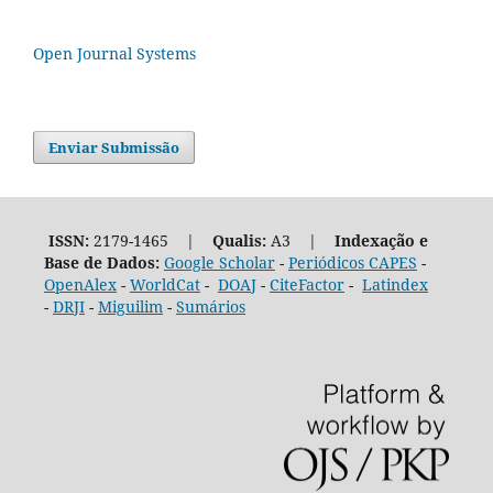
Open Journal Systems
Enviar Submissão
ISSN:
2179-1465 |
Qualis:
A3 |
Indexação e
Base de Dados:
Google Scholar
-
Periódicos CAPES
-
OpenAlex
-
WorldCat
-
DOAJ
-
CiteFactor
-
Latindex
-
DRJI
-
Miguilim
-
Sumários