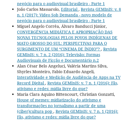
negócio para o audiovisual brasileiro - Parte 1
João Carlos Massarolo,
Editorial
,
Revista GEMInIS: v. 8
n. 1 (2017): Vídeo Sob Demanda - novo modelo de
negócio para o audiovisual brasileiro - Parte 1
Miguel Angelo Corrêa, Álvaro Banducci Júnior,
CONVERGÊNCIA MIDIÁTICA E APROPRIAÇÃO DAS
NOVAS TECNOLOGIAS PELOS POVOS INDÍGENAS DE
MATO GROSSO DO SUL: PERSPECTIVAS PARA O
SURGIMENTO DE UM “CINEMA DE ÍNDIO”?
,
Revista
GEMInIS: v. 7 n. 2 (2016): Televisão: Formas
Audiovisuais de Ficção e Documentário n.2
Alan César Belo Angeluci, Valéria Martins Silva,
Shyrles Monteiro, Fabio Eduardo Angeli,
Interatividade e Medição de Audiência de Apps na TV
Record Digital
,
Revista GEMInIS: v. 7 n. 1 (2016): Fãs,
ativismo e redes: mídia livre do que?
Maria Clara Aquino Bittencourt, Christian Gonzatti,
House of memes: midiatização do ativismo e
transformações no jornalismo a partir de uma
(ciber)cultura pop
,
Revista GEMInIS: v. 7 n. 1 (2016):
Fãs, ativismo e redes: mídia livre do que?