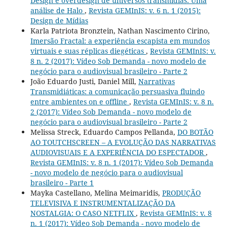
Design e overdesign de universos transmídias: Uma
análise de Halo
,
Revista GEMInIS: v. 6 n. 1 (2015):
Design de Mídias
Karla Patriota Bronztein, Nathan Nascimento Cirino,
Imersão Fractal: a experiência escapista em mundos
virtuais e suas réplicas diegéticas
,
Revista GEMInIS: v.
8 n. 2 (2017): Vídeo Sob Demanda - novo modelo de
negócio para o audiovisual brasileiro - Parte 2
João Eduardo Justi, Daniel Mill,
Narrativas
Transmidiáticas: a comunicação persuasiva fluindo
entre ambientes on e offline
,
Revista GEMInIS: v. 8 n.
2 (2017): Vídeo Sob Demanda - novo modelo de
negócio para o audiovisual brasileiro - Parte 2
Melissa Streck, Eduardo Campos Pellanda,
DO BOTÃO
AO TOUTCHSCREEN – A EVOLUÇÃO DAS NARRATIVAS
AUDIOVISUAIS E A EXPERIÊNCIA DO ESPECTADOR
,
Revista GEMInIS: v. 8 n. 1 (2017): Vídeo Sob Demanda
- novo modelo de negócio para o audiovisual
brasileiro - Parte 1
Mayka Castellano, Melina Meimaridis,
PRODUÇÃO
TELEVISIVA E INSTRUMENTALIZAÇÃO DA
NOSTALGIA: O CASO NETFLIX
,
Revista GEMInIS: v. 8
n. 1 (2017): Vídeo Sob Demanda - novo modelo de