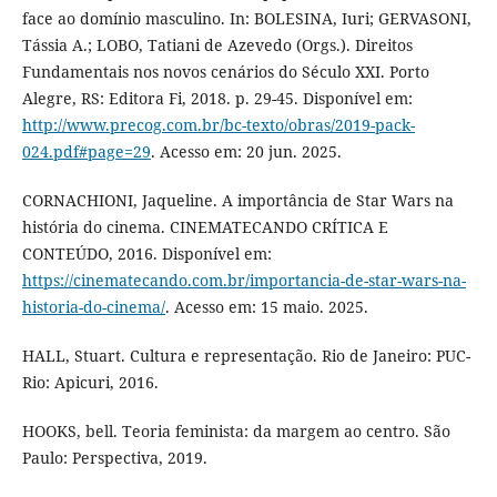
face ao domínio masculino. In: BOLESINA, Iuri; GERVASONI,
Tássia A.; LOBO, Tatiani de Azevedo (Orgs.). Direitos
Fundamentais nos novos cenários do Século XXI. Porto
Alegre, RS: Editora Fi, 2018. p. 29-45. Disponível em:
http://www.precog.com.br/bc-texto/obras/2019-pack-
024.pdf#page=29
. Acesso em: 20 jun. 2025.
CORNACHIONI, Jaqueline. A importância de Star Wars na
história do cinema. CINEMATECANDO CRÍTICA E
CONTEÚDO, 2016. Disponível em:
https://cinematecando.com.br/importancia-de-star-wars-na-
historia-do-cinema/
. Acesso em: 15 maio. 2025.
HALL, Stuart. Cultura e representação. Rio de Janeiro: PUC-
Rio: Apicuri, 2016.
HOOKS, bell. Teoria feminista: da margem ao centro. São
Paulo: Perspectiva, 2019.