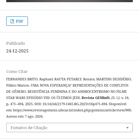
PDF
Publicado
24-12-2025
Como Citar
FERNANDES BRITO, Raphael; RAUTA PETARLY, Renata; MARTINS DESIDÉRIO,
Plábio Marcos. UMA NOVA ESPERANÇA? REPRESENTAÇÕES DE CONFLITOS
DE GÊNERO, RESISTÊNCIA FEMININA E DO ANDROCENTRISMO NO FILME
STAR WARS EPISÓDIO VIII: OS ÚLTIMOS JEDI.
Revista GEMInIS
,
[S. l.]
, v. 16,
p. 471–494, 2025. DOI: 10.14244/2179-1465.RG.2025v16p471-494. Disponível
em: https://www.revistageminis.ufscar.br/index.php/geminis/article/view/900.
Acesso em: 7 ago. 2026.
Fomatos de Citação