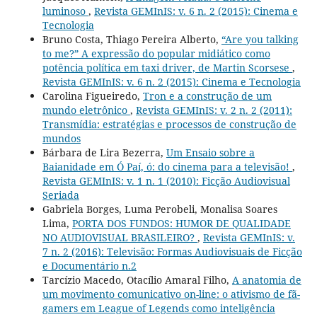
luminoso
,
Revista GEMInIS: v. 6 n. 2 (2015): Cinema e
Tecnologia
Bruno Costa, Thiago Pereira Alberto,
“Are you talking
to me?” A expressão do popular midiático como
potência política em taxi driver, de Martin Scorsese
,
Revista GEMInIS: v. 6 n. 2 (2015): Cinema e Tecnologia
Carolina Figueiredo,
Tron e a construção de um
mundo eletrônico
,
Revista GEMInIS: v. 2 n. 2 (2011):
Transmídia: estratégias e processos de construção de
mundos
Bárbara de Lira Bezerra,
Um Ensaio sobre a
Baianidade em Ó Paí, ó: do cinema para a televisão!
,
Revista GEMInIS: v. 1 n. 1 (2010): Ficção Audiovisual
Seriada
Gabriela Borges, Luma Perobeli, Monalisa Soares
Lima,
PORTA DOS FUNDOS: HUMOR DE QUALIDADE
NO AUDIOVISUAL BRASILEIRO?
,
Revista GEMInIS: v.
7 n. 2 (2016): Televisão: Formas Audiovisuais de Ficção
e Documentário n.2
Tarcízio Macedo, Otacílio Amaral Filho,
A anatomia de
um movimento comunicativo on-line: o ativismo de fã-
gamers em League of Legends como inteligência