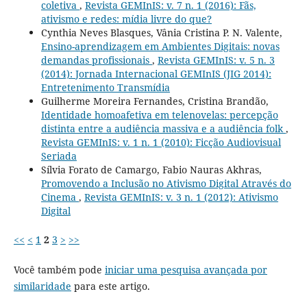
coletiva
,
Revista GEMInIS: v. 7 n. 1 (2016): Fãs,
ativismo e redes: mídia livre do que?
Cynthia Neves Blasques, Vânia Cristina P. N. Valente,
Ensino-aprendizagem em Ambientes Digitais: novas
demandas profissionais
,
Revista GEMInIS: v. 5 n. 3
(2014): Jornada Internacional GEMInIS (JIG 2014):
Entretenimento Transmídia
Guilherme Moreira Fernandes, Cristina Brandão,
Identidade homoafetiva em telenovelas: percepção
distinta entre a audiência massiva e a audiência folk
,
Revista GEMInIS: v. 1 n. 1 (2010): Ficção Audiovisual
Seriada
Sílvia Forato de Camargo, Fabio Nauras Akhras,
Promovendo a Inclusão no Ativismo Digital Através do
Cinema
,
Revista GEMInIS: v. 3 n. 1 (2012): Ativismo
Digital
<<
<
1
2
3
>
>>
Você também pode
iniciar uma pesquisa avançada por
similaridade
para este artigo.