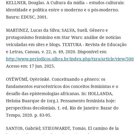
KELLNER, Douglas. A Cultura da mídia – estudos culturais:
identidade e política entre o moderno e o pós-moderno.
Bauru: EDUSC, 2001.
MARTINEZ, Lucas da Silva; SALVA, Sueli. Gênero e
protagonismo feminino em Star Wars: análise de notícias
veiculadas em sites e blogs. TEXTURA - Revista de Educação
e Letras, Canoas, v. 22, n. 49, 2020. Disponível em:
http://www.periodicos.ulbra.br/index.php/txra/article/view/500
Acesso em: 17 jun. 2025.
OYÊWÙMÍ, Oyèrónké. Conceituando o gênero: os
fundamentos eurocêntricos dos conceitos feministas e o
desafio das epistemologias africanas. In: HOLLANDA,
Heloísa Buarque de (org.). Pensamento feminista hoje:
perspectivas decoloniais. 1. ed. Rio de Janeiro: Bazar do
Tempo, 2020. p. 83-95.
SANTOS, Gabriel; STIEGWARDT, Tomás. El camino de la