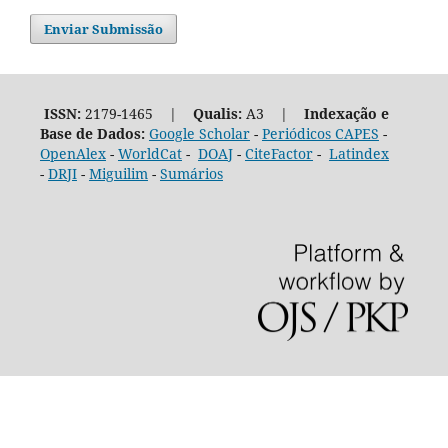
Enviar Submissão
ISSN:
2179-1465 |
Qualis:
A3 |
Indexação e
Base de Dados:
Google Scholar
-
Periódicos CAPES
-
OpenAlex
-
WorldCat
-
DOAJ
-
CiteFactor
-
Latindex
-
DRJI
-
Miguilim
-
Sumários