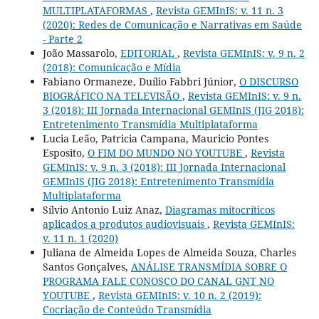
MULTIPLATAFORMAS
,
Revista GEMInIS: v. 11 n. 3
(2020): Redes de Comunicação e Narrativas em Saúde
- Parte 2
João Massarolo,
EDITORIAL
,
Revista GEMInIS: v. 9 n. 2
(2018): Comunicação e Mídia
Fabiano Ormaneze, Duílio Fabbri Júnior,
O DISCURSO
BIOGRÁFICO NA TELEVISÃO
,
Revista GEMInIS: v. 9 n.
3 (2018): III Jornada Internacional GEMInIS (JIG 2018):
Entretenimento Transmídia Multiplataforma
Lucia Leão, Patricia Campana, Mauricio Pontes
Esposito,
O FIM DO MUNDO NO YOUTUBE
,
Revista
GEMInIS: v. 9 n. 3 (2018): III Jornada Internacional
GEMInIS (JIG 2018): Entretenimento Transmídia
Multiplataforma
Sílvio Antonio Luiz Anaz,
Diagramas mitocríticos
aplicados a produtos audiovisuais
,
Revista GEMInIS:
v. 11 n. 1 (2020)
Juliana de Almeida Lopes de Almeida Souza, Charles
Santos Gonçalves,
ANÁLISE TRANSMÍDIA SOBRE O
PROGRAMA FALE CONOSCO DO CANAL GNT NO
YOUTUBE
,
Revista GEMInIS: v. 10 n. 2 (2019):
Cocriação de Conteúdo Transmídia