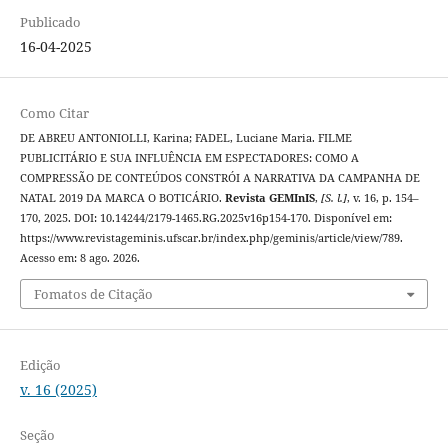
Publicado
16-04-2025
Como Citar
DE ABREU ANTONIOLLI, Karina; FADEL, Luciane Maria. FILME
PUBLICITÁRIO E SUA INFLUÊNCIA EM ESPECTADORES: COMO A
COMPRESSÃO DE CONTEÚDOS CONSTRÓI A NARRATIVA DA CAMPANHA DE
NATAL 2019 DA MARCA O BOTICÁRIO.
Revista GEMInIS
,
[S. l.]
, v. 16, p. 154–
170, 2025. DOI: 10.14244/2179-1465.RG.2025v16p154-170. Disponível em:
https://www.revistageminis.ufscar.br/index.php/geminis/article/view/789.
Acesso em: 8 ago. 2026.
Fomatos de Citação
Edição
v. 16 (2025)
Seção