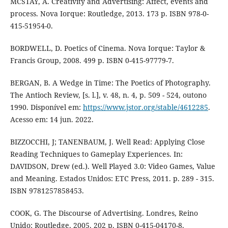
MCSTAY, A. Creativity and Advertising: Affect, events and
process. Nova Iorque: Routledge, 2013. 173 p. ISBN 978-0-
415-51954-0.
BORDWELL, D. Poetics of Cinema. Nova Iorque: Taylor &
Francis Group, 2008. 499 p. ISBN 0-415-97779-7.
BERGAN, B. A Wedge in Time: The Poetics of Photography.
The Antioch Review, [s. l.], v. 48, n. 4, p. 509 - 524, outono
1990. Disponível em:
https://www.jstor.org/stable/4612285
.
Acesso em: 14 jun. 2022.
BIZZOCCHI, J; TANENBAUM, J. Well Read: Applying Close
Reading Techniques to Gameplay Experiences. In:
DAVIDSON, Drew (ed.). Well Played 3.0: Video Games, Value
and Meaning. Estados Unidos: ETC Press, 2011. p. 289 - 315.
ISBN 9781257858453.
COOK, G. The Discourse of Advertising. Londres, Reino
Unido: Routledge, 2005. 202 p. ISBN 0-415-04170-8.