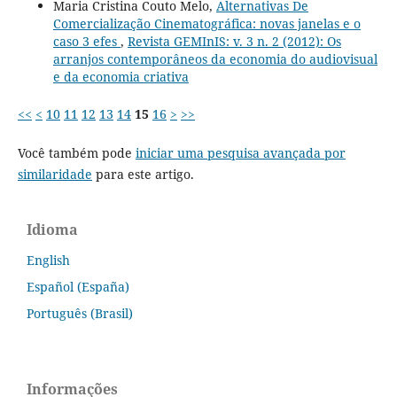
Maria Cristina Couto Melo,
Alternativas De
Comercialização Cinematográfica: novas janelas e o
caso 3 efes
,
Revista GEMInIS: v. 3 n. 2 (2012): Os
arranjos contemporâneos da economia do audiovisual
e da economia criativa
<<
<
10
11
12
13
14
15
16
>
>>
Você também pode
iniciar uma pesquisa avançada por
similaridade
para este artigo.
Idioma
English
Español (España)
Português (Brasil)
Informações