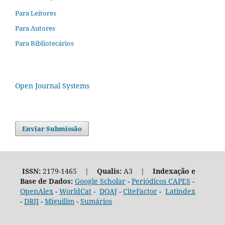
Para Leitores
Para Autores
Para Bibliotecários
Open Journal Systems
Enviar Submissão
ISSN:
2179-1465 |
Qualis:
A3 |
Indexação e
Base de Dados:
Google Scholar
-
Periódicos CAPES
-
OpenAlex
-
WorldCat
-
DOAJ
-
CiteFactor
-
Latindex
-
DRJI
-
Miguilim
-
Sumários