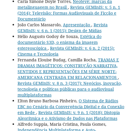
Carla Simone Doyle Torres,
Neotevê: marcas da
metalinguagem no Brasil
,
Revista GEMInIS: v. 5 n. 1
(2014): Televisão: Formas Audiovisuais de Ficção e
Documentário
João Carlos Massarolo,
Apresentação
,
Revista
GEMInIS: v. 6 n. 1 (2015): Design de Mídias
Hélio Augusto Godoy de Souza,
Estética do
documentário S3D, o enigma da imagem
estereoscópica
,
Revista GEMInIS: v. 6 n. 2 (2015):
Cinema e Tecnologia
Fernanda Elouise Budag, Camilla Rocha,
TRAMAS E
DRAMAS IMAGÉTICOS: CONSTRUÇÃO NARRATIVA,
SENTIDOS E REPRESENTAÇÕES EM SÉRIE NORTE-
AMERICANA CENTRADA EM RELACIONAMENTOS
,
Revista GEMInIS: v. 8 n. 3 (2017): Negócios, inovação,
tecnologia e políticas públicas para o audiovisual
multiplataformas
Elton Bruno Barbosa Pinheiro,
O Sistema de Rádios
EBC no Cenário da Convergência Digital e da Conexão
em Rede
,
Revista GEMInIS: v. 9 n. 1 (2018): Distopia
Algorítmica e o Ativismo de Dados nas Plataformas
Alfredo Suppia, Maria Cristina, Paula Gomes,
Independência Multiplataforma e Auto-