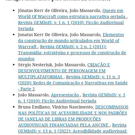
Jônatas Kerr de Oliveira, João Massarolo,
Quests em
World Of Warcraft como estrutura narrativa seriada
,
Revista GEMInIS: v. 1 n. 1 (2010): Ficção Audiovisual
Seriada
Jonatas Kerr De Oliveira, João Massarolo,
Elementos
da construção de mundo articulados em World of
Warcraft
,
Revista GEMInIS: v. 2 n. 2 (2011):
Transmídia: estratégias e processos de construção de
mundos
Sérgio Nesteriuk, João Massarolo,
CRIAÇÃO E
DESENVOLVIMENTO DE PERSONAGEM EM
MULTIPLATAFORMAS
,
Revista GEMInIS: v. 11 n. 3
(2020): Redes de Comunicação e Narrativas em Saúde
- Parte 2
João Massarolo,
Apresentação
,
Revista GEMInIS: v. 1
n. 1 (2010): Ficção Audiovisual Seriada
Bruna Emiliano, Vinicius Nascimento,
DESCOMPASSOS
NAS POLÍTICAS DE ACESSIBILIDADE E NOS PADRÕES
DE JANELAS DE LIBRAS EM PRODUÇÕES
AUDIOVISUAIS FINANCIADAS PELA ANCINE
,
Revista
GEMInIS: v. 13 n. 1 (2022): Acessibilidade audiovisual: