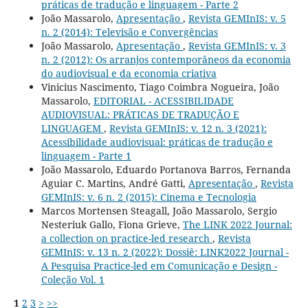
práticas de tradução e linguagem - Parte 2
João Massarolo,
Apresentação
,
Revista GEMInIS: v. 5
n. 2 (2014): Televisão e Convergências
João Massarolo,
Apresentação
,
Revista GEMInIS: v. 3
n. 2 (2012): Os arranjos contemporâneos da economia
do audiovisual e da economia criativa
Vinicius Nascimento, Tiago Coimbra Nogueira, João
Massarolo,
EDITORIAL - ACESSIBILIDADE
AUDIOVISUAL: PRÁTICAS DE TRADUÇÃO E
LINGUAGEM
,
Revista GEMInIS: v. 12 n. 3 (2021):
Acessibilidade audiovisual: práticas de tradução e
linguagem - Parte 1
João Massarolo, Eduardo Portanova Barros, Fernanda
Aguiar C. Martins, André Gatti,
Apresentação
,
Revista
GEMInIS: v. 6 n. 2 (2015): Cinema e Tecnologia
Marcos Mortensen Steagall, João Massarolo, Sergio
Nesteriuk Gallo, Fiona Grieve,
The LINK 2022 Journal:
a collection on practice-led research
,
Revista
GEMInIS: v. 13 n. 2 (2022): Dossiê: LINK2022 Journal -
A Pesquisa Practice-led em Comunicação e Design -
Coleção Vol. 1
1
2
3
>
>>