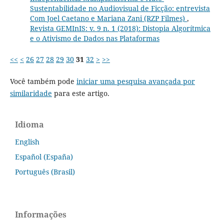
Sustentabilidade no Audiovisual de Ficção: entrevista
Com Joel Caetano e Mariana Zani (RZP Filmes)
,
Revista GEMInIS: v. 9 n. 1 (2018): Distopia Algorítmica
e o Ativismo de Dados nas Plataformas
<<
<
26
27
28
29
30
31
32
>
>>
Você também pode
iniciar uma pesquisa avançada por
similaridade
para este artigo.
Idioma
English
Español (España)
Português (Brasil)
Informações