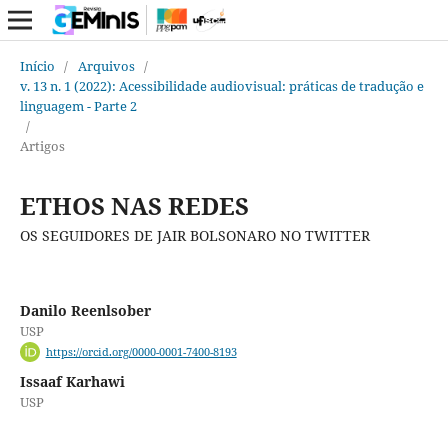
Início
/
Arquivos
/
v. 13 n. 1 (2022): Acessibilidade audiovisual: práticas de tradução e
linguagem - Parte 2
/
Artigos
ETHOS NAS REDES
OS SEGUIDORES DE JAIR BOLSONARO NO TWITTER
Danilo Reenlsober
USP
https://orcid.org/0000-0001-7400-8193
Issaaf Karhawi
USP