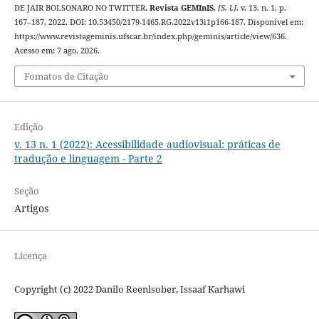
DE JAIR BOLSONARO NO TWITTER.
Revista GEMInIS
,
[S. l.]
, v. 13, n. 1, p.
167–187, 2022. DOI: 10.53450/2179-1465.RG.2022v13i1p166-187. Disponível em:
https://www.revistageminis.ufscar.br/index.php/geminis/article/view/636.
Acesso em: 7 ago. 2026.
Fomatos de Citação
Edição
v. 13 n. 1 (2022): Acessibilidade audiovisual: práticas de
tradução e linguagem - Parte 2
Seção
Artigos
Licença
Copyright (c) 2022 Danilo Reenlsober, Issaaf Karhawi