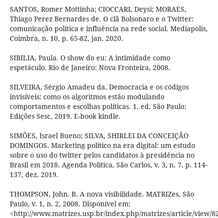
SANTOS, Romer Mottinha; CIOCCARI, Deysi; MORAES,
Thiago Perez Bernardes de. O clã Bolsonaro e o Twitter:
comunicação política e influência na rede social. Mediapolis,
Coimbra, n. 10, p. 65-82, jan. 2020.
SIBILIA, Paula. O show do eu: A intimidade como
espetáculo. Rio de Janeiro: Nova Fronteira, 2008.
SILVEIRA, Sérgio Amadeu da. Democracia e os códigos
invisíveis: como os algoritmos estão modulando
comportamentos e escolhas políticas. 1. ed. São Paulo:
Edições Sesc, 2019. E-book kindle.
SIMÕES, Israel Bueno; SILVA, SHIRLEI DA CONCEIÇÃO
DOMINGOS. Marketing político na era digital: um estudo
sobre o uso do twitter pelos candidatos à presidência no
Brasil em 2018. Agenda Política, São Carlos, v. 3, n. 7, p. 114-
137, dez. 2019.
THOMPSON, John. B. A nova visibilidade. MATRIZes, São
Paulo, v. 1, n. 2, 2008. Disponível em:
<http://www.matrizes.usp.br/index.php/matrizes/article/view/8