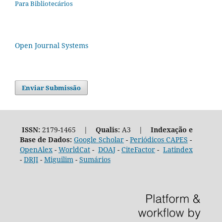
Para Bibliotecários
Open Journal Systems
Enviar Submissão
ISSN:
2179-1465 |
Qualis:
A3 |
Indexação e
Base de Dados:
Google Scholar
-
Periódicos CAPES
-
OpenAlex
-
WorldCat
-
DOAJ
-
CiteFactor
-
Latindex
-
DRJI
-
Miguilim
-
Sumários