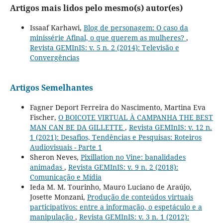
Artigos mais lidos pelo mesmo(s) autor(es)
Issaaf Karhawi,
Blog de personagem: O caso da
minissérie Afinal, o que querem as mulheres?
,
Revista GEMInIS: v. 5 n. 2 (2014): Televisão e
Convergências
Artigos Semelhantes
Fagner Deport Ferreira do Nascimento, Martina Eva
Fischer,
O BOICOTE VIRTUAL À CAMPANHA THE BEST
MAN CAN BE DA GILLETTE
,
Revista GEMInIS: v. 12 n.
1 (2021): Desafios, Tendências e Pesquisas: Roteiros
Audiovisuais - Parte 1
Sheron Neves,
Pixillation no Vine: banalidades
animadas
,
Revista GEMInIS: v. 9 n. 2 (2018):
Comunicação e Mídia
Ieda M. M. Tourinho, Mauro Luciano de Araújo,
Josette Monzani,
Produção de conteúdos virtuais
participativos: entre a informação, o espetáculo e a
manipulação
,
Revista GEMInIS: v. 3 n. 1 (2012):