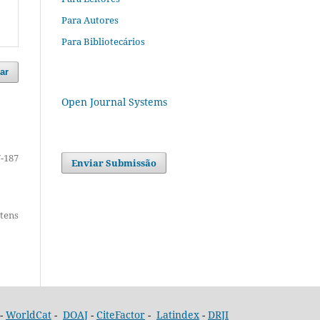
Para Autores
Para Bibliotecários
ar
Open Journal Systems
-187
Enviar Submissão
itens
-
WorldCat
-
DOAJ
-
CiteFactor
-
Latindex
-
DRJI