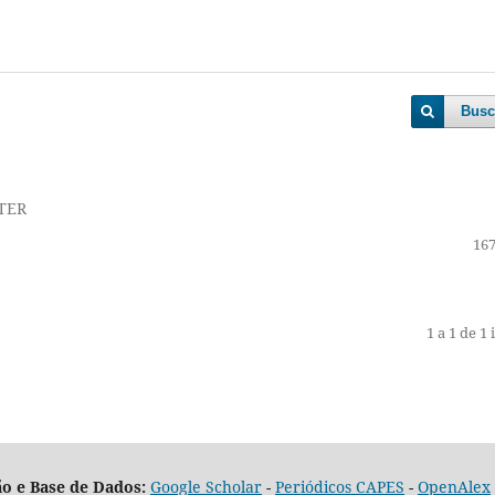
Busc
TER
167
1 a 1 de 1 
o e Base de Dados:
Google Scholar
-
Periódicos CAPES
-
OpenAlex