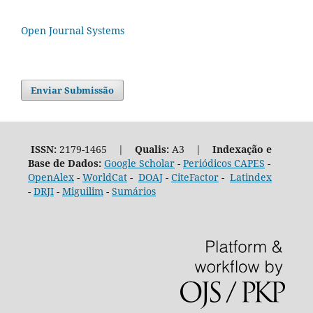
Open Journal Systems
Enviar Submissão
ISSN:
2179-1465 |
Qualis:
A3 |
Indexação e
Base de Dados:
Google Scholar
-
Periódicos CAPES
-
OpenAlex
-
WorldCat
-
DOAJ
-
CiteFactor
-
Latindex
-
DRJI
-
Miguilim
-
Sumários