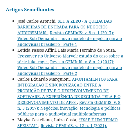
Artigos Semelhantes
José Carlos Aronchi,
SET A ZERO - A QUEDA DAS
BARREIRAS DE ENTRADA PARA OS NEGÓCIOS
AUDIOVISUAIS
,
Revista GEMInIS: v. 8 n. 1 (2017):
Vídeo Sob Demanda - novo modelo de negócio para o
audiovisual brasileiro - Parte 1
Letícia Passos Affini, Laís Maria Fermino de Souza,
Crossover no Universo Marvel: estudo do caso sobre a
série luke cage
,
Revista GEMInIS: v. 8 n. 2 (2017):
Vídeo Sob Demanda - novo modelo de negócio para o
audiovisual brasileiro - Parte 2
Carlos Eduardo Marquioni,
APONTAMENTOS PARA
INTEGRAÇÃO E SINCRONIZAÇÃO ENTRE A
PRODUÇÃO DE TV E O DESENVOLVIMENTO DE
SOFTWARE: A EXPERIÊNCIA DE SEGUNDA TELA E O
DESENVOLVIMENTO DE APPS
,
Revista GEMInIS: v. 8
n. 3 (2017): Negócios, inovação, tecnologia e políticas
públicas para o audiovisual multiplataformas
Mayka Castellano, Luiza Costa,
“ESSE É UM TERMO
SEXISTA!”
,
Revista GEMInIS: v. 12 n. 1 (2021):