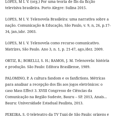
LOPES, M I. V. (org.) Por uma teoria de fãs da ficção
televisiva brasileira. Porto Alegre: Sulina 2015.
LOPES, M I. V. Telenovela Brasileira: uma narrativa sobre a
nação. Comunicação & Educação, São Paulo, v. 9, n, 26, p.17-
34, jan./abr. 2003.
LOPES, M I. V. Telenovela como recurso comunicativo.
Matrizes, São Paulo. Ano 3, n. 1, p. 21-47, ago./dez. 2009.
ORTIZ, R.; BORELLI, S. H.; RAMOS, J. M. Telenovela: história
e produção. São Paulo: Editora Brasiliense, 1989.
PALOMINO, P. A cultura fandom e os fanfictions. Métricas
para analisar a recepção dos fãs aos jogos eletrônicos: o
caso Mass Effect 3. XVIII Congresso de Ciências da
Comunicação na Região Sudeste, Bauru – SP. 2013, Anais...
Bauru: Universidade Estadual Paulista, 2013.
PEREIRA, S. O teleteatro da TV Tupi de São Paulo: origens e