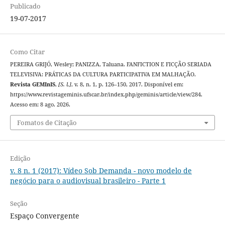
Publicado
19-07-2017
Como Citar
PEREIRA GRIJÓ, Wesley; PANIZZA, Taluana. FANFICTION E FICÇÃO SERIADA
TELEVISIVA: PRÁTICAS DA CULTURA PARTICIPATIVA EM MALHAÇÃO.
Revista GEMInIS
,
[S. l.]
, v. 8, n. 1, p. 126–150, 2017. Disponível em:
https://www.revistageminis.ufscar.br/index.php/geminis/article/view/284.
Acesso em: 8 ago. 2026.
Fomatos de Citação
Edição
v. 8 n. 1 (2017): Vídeo Sob Demanda - novo modelo de
negócio para o audiovisual brasileiro - Parte 1
Seção
Espaço Convergente