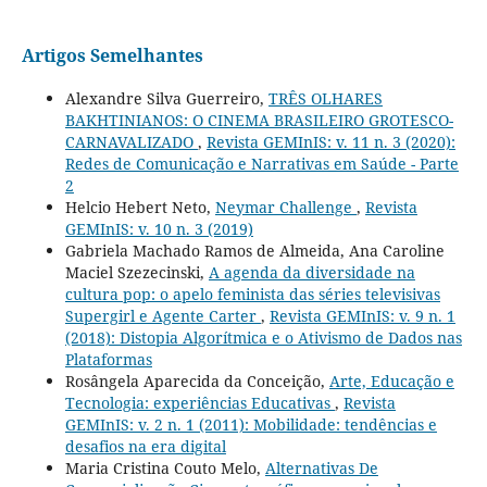
Artigos Semelhantes
Alexandre Silva Guerreiro,
TRÊS OLHARES
BAKHTINIANOS: O CINEMA BRASILEIRO GROTESCO-
CARNAVALIZADO
,
Revista GEMInIS: v. 11 n. 3 (2020):
Redes de Comunicação e Narrativas em Saúde - Parte
2
Helcio Hebert Neto,
Neymar Challenge
,
Revista
GEMInIS: v. 10 n. 3 (2019)
Gabriela Machado Ramos de Almeida, Ana Caroline
Maciel Szezecinski,
A agenda da diversidade na
cultura pop: o apelo feminista das séries televisivas
Supergirl e Agente Carter
,
Revista GEMInIS: v. 9 n. 1
(2018): Distopia Algorítmica e o Ativismo de Dados nas
Plataformas
Rosângela Aparecida da Conceição,
Arte, Educação e
Tecnologia: experiências Educativas
,
Revista
GEMInIS: v. 2 n. 1 (2011): Mobilidade: tendências e
desafios na era digital
Maria Cristina Couto Melo,
Alternativas De