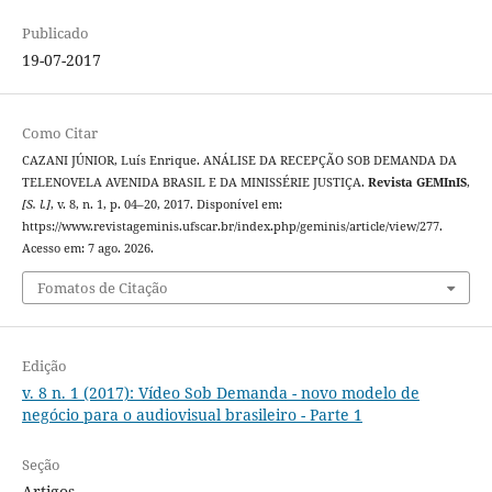
Publicado
19-07-2017
Como Citar
CAZANI JÚNIOR, Luís Enrique. ANÁLISE DA RECEPÇÃO SOB DEMANDA DA
TELENOVELA AVENIDA BRASIL E DA MINISSÉRIE JUSTIÇA.
Revista GEMInIS
,
[S. l.]
, v. 8, n. 1, p. 04–20, 2017. Disponível em:
https://www.revistageminis.ufscar.br/index.php/geminis/article/view/277.
Acesso em: 7 ago. 2026.
Fomatos de Citação
Edição
v. 8 n. 1 (2017): Vídeo Sob Demanda - novo modelo de
negócio para o audiovisual brasileiro - Parte 1
Seção
Artigos