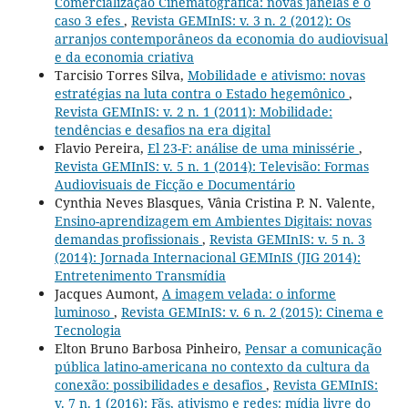
Comercialização Cinematográfica: novas janelas e o
caso 3 efes
,
Revista GEMInIS: v. 3 n. 2 (2012): Os
arranjos contemporâneos da economia do audiovisual
e da economia criativa
Tarcisio Torres Silva,
Mobilidade e ativismo: novas
estratégias na luta contra o Estado hegemônico
,
Revista GEMInIS: v. 2 n. 1 (2011): Mobilidade:
tendências e desafios na era digital
Flavio Pereira,
El 23-F: análise de uma minissérie
,
Revista GEMInIS: v. 5 n. 1 (2014): Televisão: Formas
Audiovisuais de Ficção e Documentário
Cynthia Neves Blasques, Vânia Cristina P. N. Valente,
Ensino-aprendizagem em Ambientes Digitais: novas
demandas profissionais
,
Revista GEMInIS: v. 5 n. 3
(2014): Jornada Internacional GEMInIS (JIG 2014):
Entretenimento Transmídia
Jacques Aumont,
A imagem velada: o informe
luminoso
,
Revista GEMInIS: v. 6 n. 2 (2015): Cinema e
Tecnologia
Elton Bruno Barbosa Pinheiro,
Pensar a comunicação
pública latino-americana no contexto da cultura da
conexão: possibilidades e desafios
,
Revista GEMInIS:
v. 7 n. 1 (2016): Fãs, ativismo e redes: mídia livre do