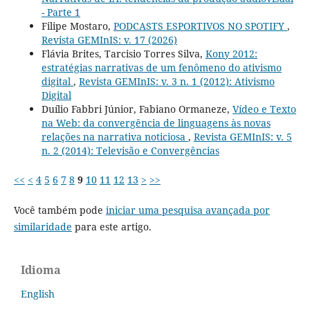
- Parte 1
Filipe Mostaro,
PODCASTS ESPORTIVOS NO SPOTIFY
,
Revista GEMInIS: v. 17 (2026)
Flávia Brites, Tarcisio Torres Silva,
Kony 2012:
estratégias narrativas de um fenômeno do ativismo
digital
,
Revista GEMInIS: v. 3 n. 1 (2012): Ativismo
Digital
Duílio Fabbri Júnior, Fabiano Ormaneze,
Vídeo e Texto
na Web: da convergência de linguagens às novas
relações na narrativa noticiosa
,
Revista GEMInIS: v. 5
n. 2 (2014): Televisão e Convergências
<<
<
4
5
6
7
8
9
10
11
12
13
>
>>
Você também pode
iniciar uma pesquisa avançada por
similaridade
para este artigo.
Idioma
English