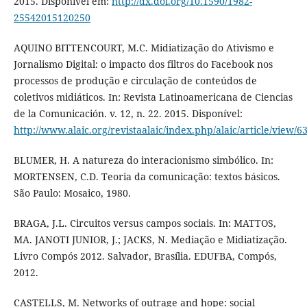
2015. Disponível em:
http://dx.doi.org/10.1590/1982-
25542015120250
AQUINO BITTENCOURT, M.C. Midiatização do Ativismo e
Jornalismo Digital: o impacto dos filtros do Facebook nos
processos de produção e circulação de conteúdos de
coletivos midiáticos. In: Revista Latinoamericana de Ciencias
de la Comunicación. v. 12, n. 22. 2015. Disponível:
http://www.alaic.org/revistaalaic/index.php/alaic/article/view/6
BLUMER, H. A natureza do interacionismo simbólico. In:
MORTENSEN, C.D. Teoria da comunicação: textos básicos.
São Paulo: Mosaico, 1980.
BRAGA, J.L. Circuitos versus campos sociais. In: MATTOS,
MA. JANOTI JUNIOR, J.; JACKS, N. Mediação e Midiatização.
Livro Compós 2012. Salvador, Brasília. EDUFBA, Compós,
2012.
CASTELLS, M. Networks of outrage and hope: social