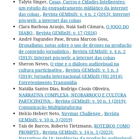
Talyta Singer,
Casas, Carros e Cidades Inteligentes:
um estudo do enquadramento midiático da internet
das coisas
,
Revista GEMInIS: v. 4 n. 2 (2013): Internet
pós-web: a internet das coisas
Clara Barbosa Araujo, Naiá Sadi Câmara,
O JOGO DO
DIABO
,
Revista GEMInIS: v. 17 (2026)
André Fagundes Pase, Bruna Marcon Goss,
Dronalismo: notas sobre o uso de drones na produção
de conteúdo jornalístico
,
Revista GEMInIS: v. 4 n. 2
(2013): Internet pós-web: a internet das coisas
Sheron Neves,
O vine e o diálogo audiovisual na
cultura participativa
,
Revista GEMInIS: v. 5 n. 3
(2014): Jornada Internacional GEMInIS (JIG 2014):
Entretenimento Transmídia
Natália Santos Dias, Rodrigo Cássio Oliveira,
NARRATIVA COMPLEXA, NEOBARROCO E CULTURA
PARTICIPATIVA:
,
Revista GEMInIS: v. 10 n. 1 (2019):
Comunicação Multiplataforma
Helcio Hebert Neto,
Neymar Challenge
,
Revista
GEMInIS: v. 10 n. 3 (2019)
Taís de Barros, Roberto Tietzmann,
ROTEIROS COMO
PROMPTS
,
Revista GEMInIS: v. 14 n. 3 (2023):
Narrativas de IA: tendências da produção audiovisual