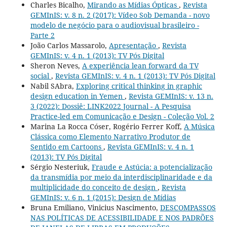
Charles Bicalho,
Mirando as Mídias Ópticas
,
Revista
GEMInIS: v. 8 n. 2 (2017): Vídeo Sob Demanda - novo
modelo de negócio para o audiovisual brasileiro -
Parte 2
João Carlos Massarolo,
Apresentação
,
Revista
GEMInIS: v. 4 n. 1 (2013): TV Pós Digital
Sheron Neves,
A experiência lean forward da TV
social
,
Revista GEMInIS: v. 4 n. 1 (2013): TV Pós Digital
Nabil SAbra,
Exploring critical thinking in graphic
design education in Yemen
,
Revista GEMInIS: v. 13 n.
3 (2022): Dossiê: LINK2022 Journal - A Pesquisa
Practice-led em Comunicação e Design - Coleção Vol. 2
Marina La Rocca Cóser, Rogério Ferrer Koff,
A Música
Clássica como Elemento Narrativo Produtor de
Sentido em Cartoons
,
Revista GEMInIS: v. 4 n. 1
(2013): TV Pós Digital
Sérgio Nesteriuk,
Fraude e Astúcia: a potencialização
da transmídia por meio da interdisciplinaridade e da
multiplicidade do conceito de design
,
Revista
GEMInIS: v. 6 n. 1 (2015): Design de Mídias
Bruna Emiliano, Vinicius Nascimento,
DESCOMPASSOS
NAS POLÍTICAS DE ACESSIBILIDADE E NOS PADRÕES