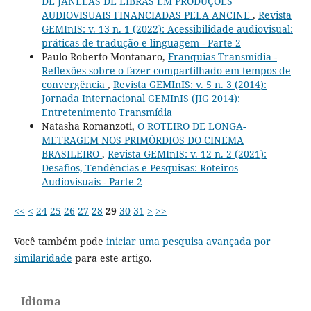
DE JANELAS DE LIBRAS EM PRODUÇÕES
AUDIOVISUAIS FINANCIADAS PELA ANCINE
,
Revista
GEMInIS: v. 13 n. 1 (2022): Acessibilidade audiovisual:
práticas de tradução e linguagem - Parte 2
Paulo Roberto Montanaro,
Franquias Transmídia -
Reflexões sobre o fazer compartilhado em tempos de
convergência
,
Revista GEMInIS: v. 5 n. 3 (2014):
Jornada Internacional GEMInIS (JIG 2014):
Entretenimento Transmídia
Natasha Romanzoti,
O ROTEIRO DE LONGA-
METRAGEM NOS PRIMÓRDIOS DO CINEMA
BRASILEIRO
,
Revista GEMInIS: v. 12 n. 2 (2021):
Desafios, Tendências e Pesquisas: Roteiros
Audiovisuais - Parte 2
<<
<
24
25
26
27
28
29
30
31
>
>>
Você também pode
iniciar uma pesquisa avançada por
similaridade
para este artigo.
Idioma