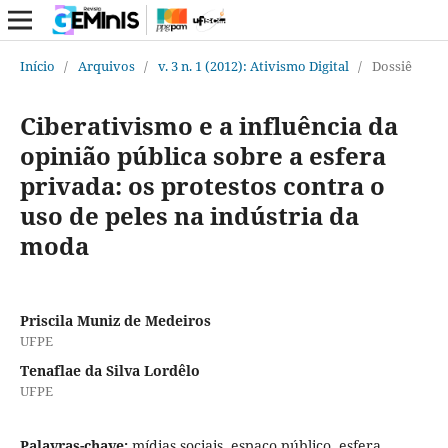
Início
/
Arquivos
/
v. 3 n. 1 (2012): Ativismo Digital
/
Dossiê
Ciberativismo e a influência da
opinião pública sobre a esfera
privada: os protestos contra o
uso de peles na indústria da
moda
Priscila Muniz de Medeiros
UFPE
Tenaflae da Silva Lordêlo
UFPE
Palavras-chave:
mídias sociais, espaço público, esfera