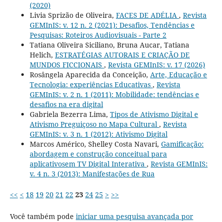
(2020)
Livia Sprizão de Oliveira,
FACES DE ADÉLIA
,
Revista
GEMInIS: v. 12 n. 2 (2021): Desafios, Tendências e
Pesquisas: Roteiros Audiovisuais - Parte 2
Tatiana Oliveira Siciliano, Bruna Aucar, Tatiana
Helich,
ESTRATÉGIAS AUTORAIS E CRIAÇÃO DE
MUNDOS FICCIONAIS
,
Revista GEMInIS: v. 17 (2026)
Rosângela Aparecida da Conceição,
Arte, Educação e
Tecnologia: experiências Educativas
,
Revista
GEMInIS: v. 2 n. 1 (2011): Mobilidade: tendências e
desafios na era digital
Gabriela Bezerra Lima,
Tipos de Ativismo Digital e
Ativismo Preguiçoso no Mapa Cultural
,
Revista
GEMInIS: v. 3 n. 1 (2012): Ativismo Digital
Marcos Américo, Shelley Costa Navari,
Gamificação:
abordagem e construção conceitual para
aplicativosem TV Digital Interativa
,
Revista GEMInIS:
v. 4 n. 3 (2013): Manifestações de Rua
<<
<
18
19
20
21
22
23
24
25
>
>>
Você também pode
iniciar uma pesquisa avançada por