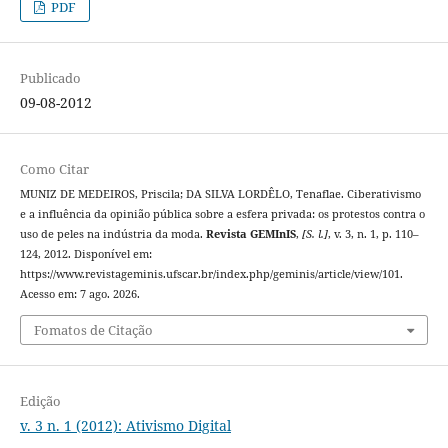
PDF
Publicado
09-08-2012
Como Citar
MUNIZ DE MEDEIROS, Priscila; DA SILVA LORDÊLO, Tenaflae. Ciberativismo
e a influência da opinião pública sobre a esfera privada: os protestos contra o
uso de peles na indústria da moda.
Revista GEMInIS
,
[S. l.]
, v. 3, n. 1, p. 110–
124, 2012. Disponível em:
https://www.revistageminis.ufscar.br/index.php/geminis/article/view/101.
Acesso em: 7 ago. 2026.
Fomatos de Citação
Edição
v. 3 n. 1 (2012): Ativismo Digital