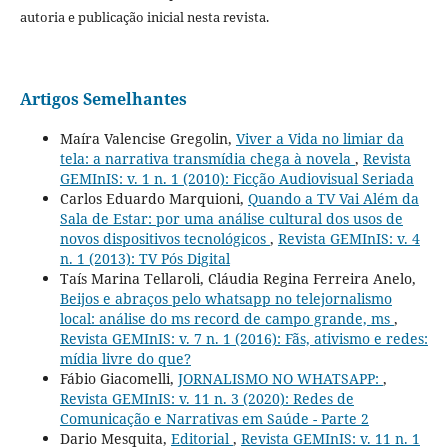
autoria e publicação inicial nesta revista.
Artigos Semelhantes
Maíra Valencise Gregolin,
Viver a Vida no limiar da
tela: a narrativa transmídia chega à novela
,
Revista
GEMInIS: v. 1 n. 1 (2010): Ficção Audiovisual Seriada
Carlos Eduardo Marquioni,
Quando a TV Vai Além da
Sala de Estar: por uma análise cultural dos usos de
novos dispositivos tecnológicos
,
Revista GEMInIS: v. 4
n. 1 (2013): TV Pós Digital
Taís Marina Tellaroli, Cláudia Regina Ferreira Anelo,
Beijos e abraços pelo whatsapp no telejornalismo
local: análise do ms record de campo grande, ms
,
Revista GEMInIS: v. 7 n. 1 (2016): Fãs, ativismo e redes:
mídia livre do que?
Fábio Giacomelli,
JORNALISMO NO WHATSAPP:
,
Revista GEMInIS: v. 11 n. 3 (2020): Redes de
Comunicação e Narrativas em Saúde - Parte 2
Dario Mesquita,
Editorial
,
Revista GEMInIS: v. 11 n. 1