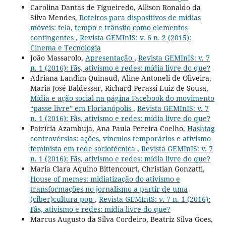
Carolina Dantas de Figueiredo, Allison Ronaldo da
Silva Mendes,
Roteiros para dispositivos de mídias
móveis: tela, tempo e trânsito como elementos
contingentes
,
Revista GEMInIS: v. 6 n. 2 (2015):
Cinema e Tecnologia
João Massarolo,
Apresentação
,
Revista GEMInIS: v. 7
n. 1 (2016): Fãs, ativismo e redes: mídia livre do que?
Adriana Landim Quinaud, Aline Antoneli de Oliveira,
Maria José Baldessar, Richard Perassi Luiz de Sousa,
Mídia e ação social na página Facebook do movimento
“passe livre” em Florianópolis
,
Revista GEMInIS: v. 7
n. 1 (2016): Fãs, ativismo e redes: mídia livre do que?
Patrícia Azambuja, Ana Paula Pereira Coelho,
Hashtag
controvérsias: ações, vínculos temporários e ativismo
feminista em rede sociotécnica
,
Revista GEMInIS: v. 7
n. 1 (2016): Fãs, ativismo e redes: mídia livre do que?
Maria Clara Aquino Bittencourt, Christian Gonzatti,
House of memes: midiatização do ativismo e
transformações no jornalismo a partir de uma
(ciber)cultura pop
,
Revista GEMInIS: v. 7 n. 1 (2016):
Fãs, ativismo e redes: mídia livre do que?
Marcus Augusto da Silva Cordeiro, Beatriz Silva Goes,