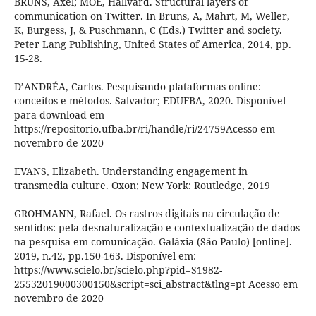
BRUNS, Axel; MOE, Hallvard. Structural layers of
communication on Twitter. In Bruns, A, Mahrt, M, Weller,
K, Burgess, J, & Puschmann, C (Eds.) Twitter and society.
Peter Lang Publishing, United States of America, 2014, pp.
15-28.
D’ANDRÉA, Carlos. Pesquisando plataformas online:
conceitos e métodos. Salvador; EDUFBA, 2020. Disponível
para download em
https://repositorio.ufba.br/ri/handle/ri/24759Acesso em
novembro de 2020
EVANS, Elizabeth. Understanding engagement in
transmedia culture. Oxon; New York: Routledge, 2019
GROHMANN, Rafael. Os rastros digitais na circulação de
sentidos: pela desnaturalização e contextualização de dados
na pesquisa em comunicação. Galáxia (São Paulo) [online].
2019, n.42, pp.150-163. Disponível em:
https://www.scielo.br/scielo.php?pid=S1982-
25532019000300150&script=sci_abstract&tlng=pt Acesso em
novembro de 2020