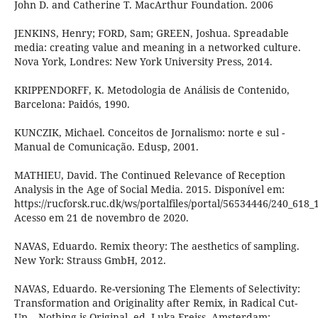
John D. and Catherine T. MacArthur Foundation. 2006
JENKINS, Henry; FORD, Sam; GREEN, Joshua. Spreadable
media: creating value and meaning in a networked culture.
Nova York, Londres: New York University Press, 2014.
KRIPPENDORFF, K. Metodologia de Análisis de Contenido,
Barcelona: Paidós, 1990.
KUNCZIK, Michael. Conceitos de Jornalismo: norte e sul -
Manual de Comunicação. Edusp, 2001.
MATHIEU, David. The Continued Relevance of Reception
Analysis in the Age of Social Media. 2015. Disponível em:
https://rucforsk.ruc.dk/ws/portalfiles/portal/56534446/240_618
Acesso em 21 de novembro de 2020.
NAVAS, Eduardo. Remix theory: The aesthetics of sampling.
New York: Strauss GmbH, 2012.
NAVAS, Eduardo. Re-versioning The Elements of Selectivity:
Transformation and Originality after Remix, in Radical Cut-
Up – Nothing is Original, ed. Luka Freiss, Amsterdam: