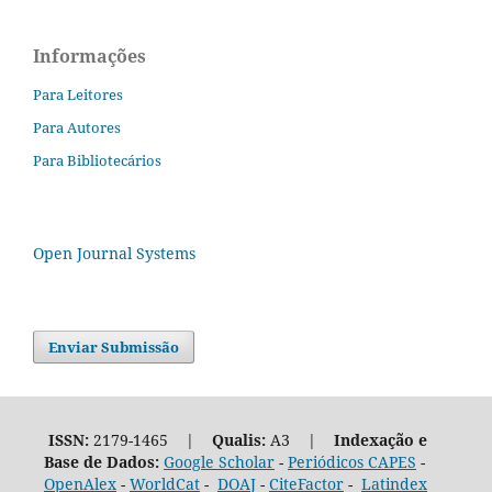
Informações
Para Leitores
Para Autores
Para Bibliotecários
Open Journal Systems
Enviar Submissão
ISSN:
2179-1465 |
Qualis:
A3 |
Indexação e
Base de Dados:
Google Scholar
-
Periódicos CAPES
-
OpenAlex
-
WorldCat
-
DOAJ
-
CiteFactor
-
Latindex