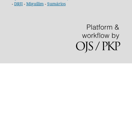
-
DRJI
-
Miguilim
-
Sumários