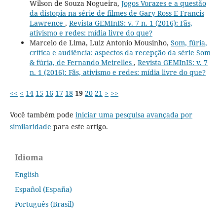
Wilson de Souza Nogueira,
Jogos Vorazes e a questão
da distopia na série de filmes de Gary Ross E Francis
Lawrence
,
Revista GEMInIS: v. 7 n. 1 (2016): Fãs,
ativismo e redes: mídia livre do que?
Marcelo de Lima, Luiz Antonio Mousinho,
Som, fúria,
crítica e audiência: aspectos da recepção da série Som
& fúria, de Fernando Meirelles
,
Revista GEMInIS: v. 7
n. 1 (2016): Fãs, ativismo e redes: mídia livre do que?
<<
<
14
15
16
17
18
19
20
21
>
>>
Você também pode
iniciar uma pesquisa avançada por
similaridade
para este artigo.
Idioma
English
Español (España)
Português (Brasil)