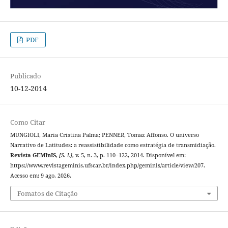
PDF
Publicado
10-12-2014
Como Citar
MUNGIOLI, Maria Cristina Palma; PENNER, Tomaz Affonso. O universo
Narrativo de Latitudes: a reassistibilidade como estratégia de transmidiação.
Revista GEMInIS
,
[S. l.]
, v. 5, n. 3, p. 110–122, 2014. Disponível em:
https://www.revistageminis.ufscar.br/index.php/geminis/article/view/207.
Acesso em: 9 ago. 2026.
Fomatos de Citação