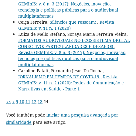
GEMInIS: v. 8 n. 3 (2017): Negócios, inovação,
tecnologia e políticas públicas para o audiovisual
multiplataformas
Ceiça Ferreira,
Silêncios que ressoam:
,
Revista
GEMInIS: v. 11 n. 1 (2020)
Luiza de Mello Stefano, Soraya Maria Ferreira Vieira,
FORMATOS AUDIOVISUAIS NO ECOSSISTEMA DIGITAL
CONECTIVO: PARTICULARIDADES E DESAFIOS
,
Revista GEMInIS: v. 8 n. 3 (2017): Negócios, inovação,
tecnologia e políticas públicas para o audiovisual
multiplataformas
Caroline Patatt, Fernando Jesus Da Rocha,
JORNALISMO EM TEMPOS DE COVID-19
,
Revista
GEMInIS: v. 11 n. 2 (2020): Redes de Comunicação e
Narrativas em Saúde - Parte 1
<<
<
9
10
11
12
13
14
Você também pode
iniciar uma pesquisa avançada por
similaridade
para este artigo.