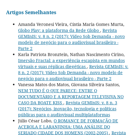
Artigos Semelhantes
Amanda Veronesi Vieira, Cíntia Maria Gomes Murta,
Globo Play: a plataforma da Rede Globo
,
Revista
GEMInIS: v. 8 n. 2 (2017): Vídeo Sob Demanda - novo
modelo de negócio para o audiovisual brasileiro -
Parte 2
Karla Patriota Bronztein, Nathan Nascimento Cirino,
Imersão Fractal: a experiência escapista em mundos
virtuais e suas réplicas diegéticas
,
Revista GEMInIS: v.
8 n. 2 (2017): Vídeo Sob Demanda - novo modelo de
negócio para o audiovisual brasileiro - Parte 2
Vanessa Matos dos Matos, Giovana Silveira Santos,
NEM TUDO É O QUE PARECE: ENTRE O
DOCUMENTÁRIO E A REPORTAGEM TELEVISIVA NO
CASO DA BOATE KISS
,
Revista GEMInIS: v. 8 n. 3
(2017): Negócios, inovação, tecnologia e políticas
públicas para o audiovisual multiplataformas
Júlio César Lobo,
O ROMANCE DE FORMAÇÃO DE
ACEROLA E LARANJINHA: UMA ANÁLISE DO
SERIADO CIDADE DOS HOMENS (2002-2005)
,
Revista