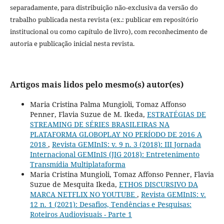
separadamente, para distribuição não-exclusiva da versão do
trabalho publicada nesta revista (ex.: publicar em repositório
institucional ou como capítulo de livro), com reconhecimento de
autoria e publicação inicial nesta revista.
Artigos mais lidos pelo mesmo(s) autor(es)
Maria Cristina Palma Mungioli, Tomaz Affonso
Penner, Flavia Suzue de M. Ikeda,
ESTRATÉGIAS DE
STREAMING DE SÉRIES BRASILEIRAS NA
PLATAFORMA GLOBOPLAY NO PERÍODO DE 2016 A
2018
,
Revista GEMInIS: v. 9 n. 3 (2018): III Jornada
Internacional GEMInIS (JIG 2018): Entretenimento
Transmídia Multiplataforma
Maria Cristina Mungioli, Tomaz Affonso Penner, Flavia
Suzue de Mesquita Ikeda,
ETHOS DISCURSIVO DA
MARCA NETFLIX NO YOUTUBE
,
Revista GEMInIS: v.
12 n. 1 (2021): Desafios, Tendências e Pesquisas:
Roteiros Audiovisuais - Parte 1