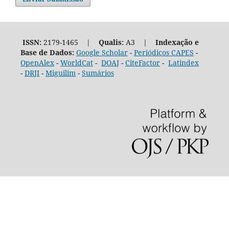
ISSN:
2179-1465 |
Qualis:
A3 |
Indexação e
Base de Dados:
Google Scholar
-
Periódicos CAPES
-
OpenAlex
-
WorldCat
-
DOAJ
-
CiteFactor
-
Latindex
-
DRJI
-
Miguilim
-
Sumários