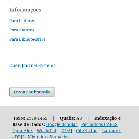
Informações
Para Leitores
Para Autores
Para Bibliotecários
Open Journal Systems
Enviar Submissão
ISSN:
2179-1465 |
Qualis:
A3 |
Indexação e
Base de Dados:
Google Scholar
-
Periódicos CAPES
-
OpenAlex
-
WorldCat
-
DOAJ
-
CiteFactor
-
Latindex
-
DRJI
-
Miguilim
-
Sumários