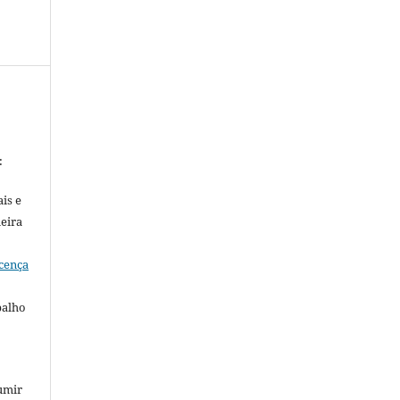
:
is e
meira
cença
balho
umir