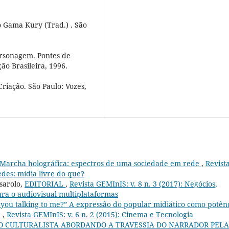
o Gama Kury (Trad.) . São
rsonagem. Pontes de
ção Brasileira, 1996.
riação. São Paulo: Vozes,
Marcha holográfica: espectros de uma sociedade em rede
,
Revist
redes: mídia livre do que?
sarolo,
EDITORIAL
,
Revista GEMInIS: v. 8 n. 3 (2017): Negócios,
para o audiovisual multiplataformas
 you talking to me?” A expressão do popular midiático como potên
e
,
Revista GEMInIS: v. 6 n. 2 (2015): Cinema e Tecnologia
 CULTURALISTA ABORDANDO A TRAVESSIA DO NARRADOR PELA