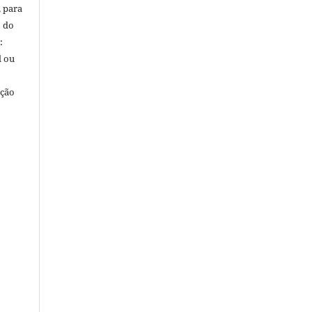
, para
o do
:
l ou
ação