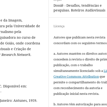
Dossiê - Desafios, tendências e
pesquisas. Roteiros Audiovisuais
s e da Imagem,
ura pela Universidade de
Licença
rnalismo pela
Autores que publicam nesta revista
squisadora no curso de
concordam com os seguintes termos
 de Goiás, onde coordena
isuais e Criação de
a. Autores mantém os direitos autora
g Research Network
.
concedem à revista o direito de pri
publicação, com o trabalho
simultaneamente licenciado sob a
Li
Creative Commons Attribution
que
permite o compartilhamento do tra
. Disponível em:
com reconhecimento da autoria e
.
publicação inicial nesta revista.
Janeiro: Antunes, 1959.
b. Autores têm autorização para ass