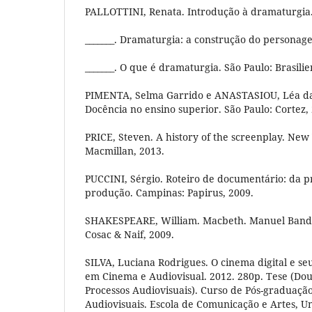
PALLOTTINI, Renata. Introdução à dramaturgia. 
_______. Dramaturgia: a construção do personage
_______. O que é dramaturgia. São Paulo: Brasilie
PIMENTA, Selma Garrido e ANASTASIOU, Léa d
Docência no ensino superior. São Paulo: Cortez,
PRICE, Steven. A history of the screenplay. New
Macmillan, 2013.
PUCCINI, Sérgio. Roteiro de documentário: da p
produção. Campinas: Papirus, 2009.
SHAKESPEARE, William. Macbeth. Manuel Bandei
Cosac & Naif, 2009.
SILVA, Luciana Rodrigues. O cinema digital e s
em Cinema e Audiovisual. 2012. 280p. Tese (Do
Processos Audiovisuais). Curso de Pós-graduaçã
Audiovisuais. Escola de Comunicação e Artes, U