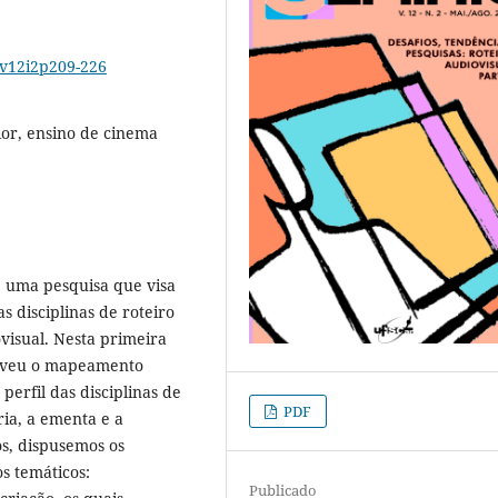
1v12i2p209-226
ior, ensino de cinema
e uma pesquisa que visa
s disciplinas de roteiro
visual. Nesta primeira
olveu o mapeamento
erfil das disciplinas de
PDF
ria, a ementa e a
os, dispusemos os
os temáticos:
Publicado