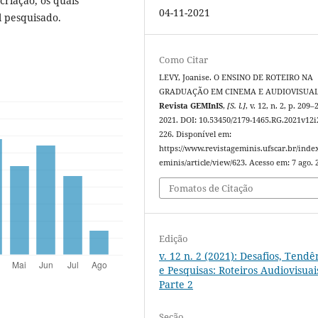
criação, os quais
04-11-2021
l pesquisado.
Como Citar
LEVY, Joanise. O ENSINO DE ROTEIRO NA
GRADUAÇÃO EM CINEMA E AUDIOVISUAL
Revista GEMInIS
,
[S. l.]
, v. 12, n. 2, p. 209–
2021. DOI: 10.53450/2179-1465.RG.2021v12i
226. Disponível em:
https://www.revistageminis.ufscar.br/inde
eminis/article/view/623. Acesso em: 7 ago. 
Fomatos de Citação
Edição
v. 12 n. 2 (2021): Desafios, Tendê
e Pesquisas: Roteiros Audiovisuais
Parte 2
Seção