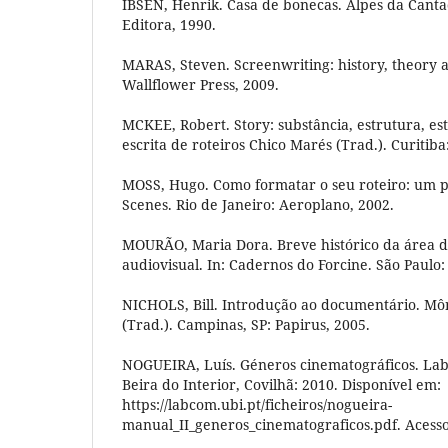
IBSEN, Henrik. Casa de bonecas. Alpes da Canta
Editora, 1990.
MARAS, Steven. Screenwriting: history, theory 
Wallflower Press, 2009.
MCKEE, Robert. Story: substância, estrutura, esti
escrita de roteiros Chico Marés (Trad.). Curitiba
MOSS, Hugo. Como formatar o seu roteiro: um 
Scenes. Rio de Janeiro: Aeroplano, 2002.
MOURÃO, Maria Dora. Breve histórico da área d
audiovisual. In: Cadernos do Forcine. São Paulo:
NICHOLS, Bill. Introdução ao documentário. Mô
(Trad.). Campinas, SP: Papirus, 2005.
NOGUEIRA, Luís. Géneros cinematográficos. La
Beira do Interior, Covilhã: 2010. Disponível em:
https://labcom.ubi.pt/ficheiros/nogueira-
manual_II_generos_cinematograficos.pdf. Acesso