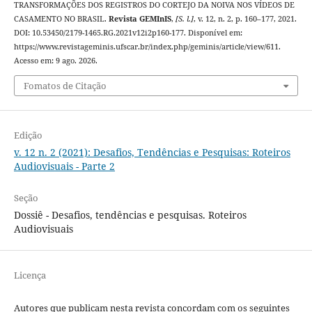
TRANSFORMAÇÕES DOS REGISTROS DO CORTEJO DA NOIVA NOS VÍDEOS DE
CASAMENTO NO BRASIL.
Revista GEMInIS
,
[S. l.]
, v. 12, n. 2, p. 160–177, 2021.
DOI: 10.53450/2179-1465.RG.2021v12i2p160-177. Disponível em:
https://www.revistageminis.ufscar.br/index.php/geminis/article/view/611.
Acesso em: 9 ago. 2026.
Fomatos de Citação
Edição
v. 12 n. 2 (2021): Desafios, Tendências e Pesquisas: Roteiros
Audiovisuais - Parte 2
Seção
Dossiê - Desafios, tendências e pesquisas. Roteiros
Audiovisuais
Licença
Autores que publicam nesta revista concordam com os seguintes