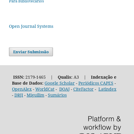
Para Bibliotecários
Open Journal Systems
Enviar Submissão
ISSN:
2179-1465 |
Qualis:
A3 |
Indexação e
Base de Dados:
Google Scholar
-
Periódicos CAPES
-
OpenAlex
-
WorldCat
-
DOAJ
-
CiteFactor
-
Latindex
-
DRJI
-
Miguilim
-
Sumários