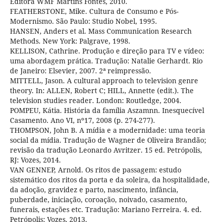
Editora WMF Martins Fontes, 2010.
FEATHERSTONE, Mike. Cultura de Consumo e Pós-
Modernismo. São Paulo: Studio Nobel, 1995.
HANSEN, Anders et al. Mass Communication Research
Methods. New York: Palgrave, 1998.
KELLISON, Cathrine. Produção e direção para TV e vídeo:
uma abordagem prática. Tradução: Natalie Gerhardt. Rio
de Janeiro: Elsevier, 2007. 2ª reimpressão.
MITTELL, Jason. A cultural approach to television genre
theory. In: ALLEN, Robert C; HILL, Annette (edit.). The
television studies reader. London: Routledge, 2004.
POMPEU, Kátia. História da família Aszamnn. Inesquecível
Casamento. Ano VI, nº17, 2008 (p. 274-277).
THOMPSON, John B. A mídia e a modernidade: uma teoria
social da mídia. Tradução de Wagner de Oliveira Brandão;
revisão da tradução Leonardo Avritzer. 15 ed. Petrópolis,
RJ: Vozes, 2014.
VAN GENNEP, Arnold. Os ritos de passagem: estudo
sistemático dos ritos da porta e da soleira, da hospitalidade,
da adoção, gravidez e parto, nascimento, infância,
puberdade, iniciação, coroação, noivado, casamento,
funerais, estações etc. Tradução: Mariano Ferreira. 4. ed.
Petrópolis: Vozes, 2013.