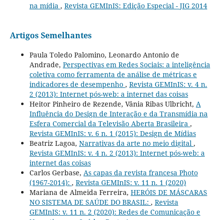
na mídia
,
Revista GEMInIS: Edição Especial - JIG 2014
Artigos Semelhantes
Paula Toledo Palomino, Leonardo Antonio de
Andrade,
Perspectivas em Redes Sociais: a inteligência
coletiva como ferramenta de análise de métricas e
indicadores de desempenho
,
Revista GEMInIS: v. 4 n.
2 (2013): Internet pós-web: a internet das coisas
Heitor Pinheiro de Rezende, Vânia Ribas Ulbricht,
A
Influência do Design de Interação e da Transmídia na
Esfera Comercial da Televisão Aberta Brasileira
,
Revista GEMInIS: v. 6 n. 1 (2015): Design de Mídias
Beatriz Lagoa,
Narrativas da arte no meio digital
,
Revista GEMInIS: v. 4 n. 2 (2013): Internet pós-web: a
internet das coisas
Carlos Gerbase,
As capas da revista francesa Photo
(1967-2014):
,
Revista GEMInIS: v. 11 n. 1 (2020)
Mariana de Almeida Ferreira,
HERÓIS DE MÁSCARAS
NO SISTEMA DE SAÚDE DO BRASIL:
,
Revista
GEMInIS: v. 11 n. 2 (2020): Redes de Comunicação e