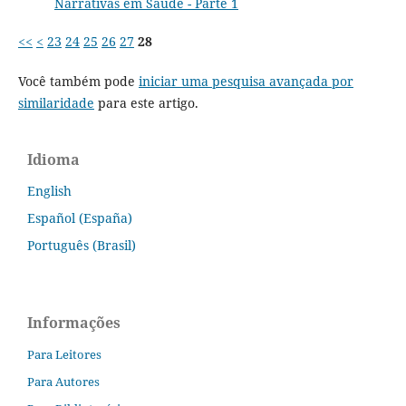
Narrativas em Saúde - Parte 1
<<
<
23
24
25
26
27
28
Você também pode
iniciar uma pesquisa avançada por
similaridade
para este artigo.
Idioma
English
Español (España)
Português (Brasil)
Informações
Para Leitores
Para Autores