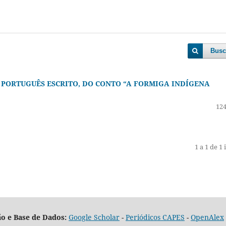
Busc
 PORTUGUÊS ESCRITO, DO CONTO “A FORMIGA INDÍGENA
124
1 a 1 de 1 
o e Base de Dados:
Google Scholar
-
Periódicos CAPES
-
OpenAlex