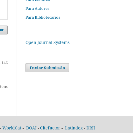
Para Autores
Para Bibliotecários
ar
Open Journal Systems
-146
Enviar Submissão
itens
-
WorldCat
-
DOAJ
-
CiteFactor
-
Latindex
-
DRJI