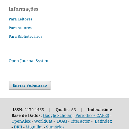
Informações
Para Leitores
Para Autores
Para Bibliotecários
Open Journal Systems
Enviar Submissão
ISSN:
2179-1465 |
Qualis:
A3 |
Indexação e
Base de Dados:
Google Scholar
-
Periódicos CAPES
-
OpenAlex
-
WorldCat
-
DOAJ
-
CiteFactor
-
Latindex
-
DRJI
-
Miguilim
-
Sumários