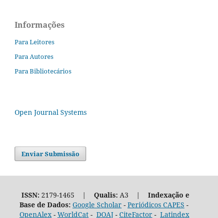
Informações
Para Leitores
Para Autores
Para Bibliotecários
Open Journal Systems
Enviar Submissão
ISSN:
2179-1465 |
Qualis:
A3 |
Indexação e
Base de Dados:
Google Scholar
-
Periódicos CAPES
-
OpenAlex
-
WorldCat
-
DOAJ
-
CiteFactor
-
Latindex