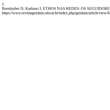
1.
Reenlsober D, Karhawi I. ETHOS NAS REDES: OS SEGUIDORES DE 
https://www.revistageminis.ufscar.br/index.php/geminis/article/view/