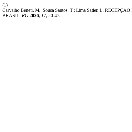
(1)
Carvalho Beneti, M.; Sousa Santos, T.; Lima Satler, L
BRASIL.
RG
2026
,
17
, 20-47.