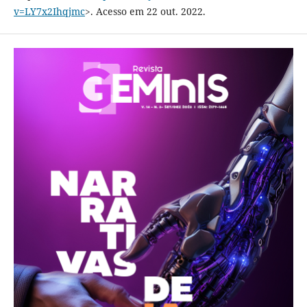
v=LY7x2Ihqjmc
>. Acesso em 22 out. 2022.