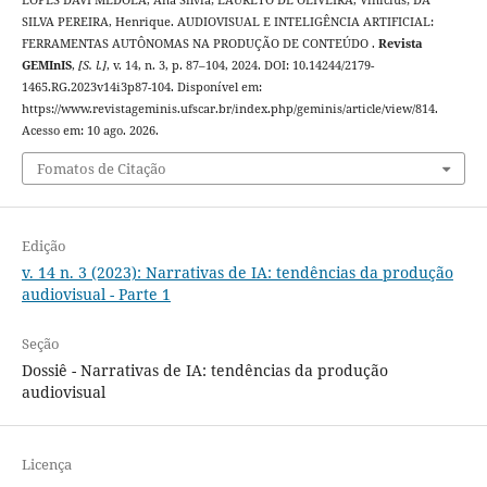
SILVA PEREIRA, Henrique. AUDIOVISUAL E INTELIGÊNCIA ARTIFICIAL:
FERRAMENTAS AUTÔNOMAS NA PRODUÇÃO DE CONTEÚDO .
Revista
GEMInIS
,
[S. l.]
, v. 14, n. 3, p. 87–104, 2024. DOI: 10.14244/2179-
1465.RG.2023v14i3p87-104. Disponível em:
https://www.revistageminis.ufscar.br/index.php/geminis/article/view/814.
Acesso em: 10 ago. 2026.
Fomatos de Citação
Edição
v. 14 n. 3 (2023): Narrativas de IA: tendências da produção
audiovisual - Parte 1
Seção
Dossiê - Narrativas de IA: tendências da produção
audiovisual
Licença