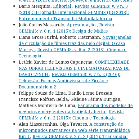
Dario Mesquita,
Editorial
,
Revista GEMInIS: v. 9 n. 3
(2018): III Jornada Internacional GEMInIS (JIG 2018):
Entretenimento Transmídia Multiplataforma
João Carlos Massarolo,
Apresentação
,
Revista
GEMInIS: v. 6 n. 1 (2015): Design de Mídias
Liana Gross Furini, Roberto Tietzmann,
Novas janelas
de circulação de filmes trazidas pelo digital: O caso
Marley
,
Revista GEMInIS: v. 6 n. 2 (2015): Cinema e
Tecnologia
Letícia Xavier de Lemos Capanema,
COMPLEXIDADE
NAS OBRAS TELEVISUAIS E CINEMATOGRÁFICAS DE
DAVID LYNCH
,
Revista GEMInIS: v. 7 n. 2 (2016):
Televisão: Formas Audiovisuais de Ficção e
Documentário n.2
Felippe Souza de Lima, Danilo Leme Bressan,
Francisco Rolfsen Belda, Gisleine Fátima Durigan,
Matheus Monteiro de Lima,
Panorama dos modelos de
negócios emerg entes da tv digital aberta
,
Revista
GEMInIS: v. 6 n. 2 (2015): Cinema e Tecnologia
Alan Mascarenhas, Olga Tavares,
A construção de
micromundos narrativos na web-série transmidiática
Kirill
,
Revista GEMInIS: v. 2 n. 2 (2011): Transmídia: