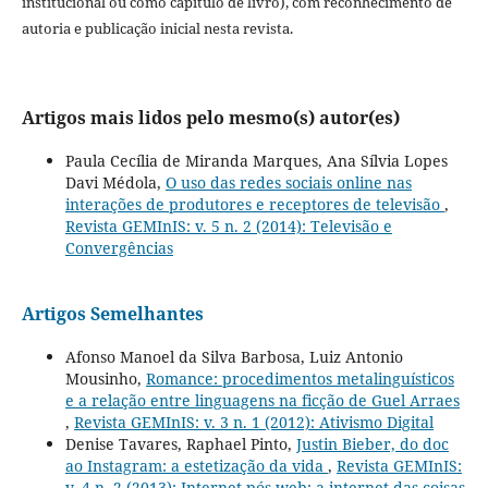
institucional ou como capítulo de livro), com reconhecimento de
autoria e publicação inicial nesta revista.
Artigos mais lidos pelo mesmo(s) autor(es)
Paula Cecília de Miranda Marques, Ana Sílvia Lopes
Davi Médola,
O uso das redes sociais online nas
interações de produtores e receptores de televisão
,
Revista GEMInIS: v. 5 n. 2 (2014): Televisão e
Convergências
Artigos Semelhantes
Afonso Manoel da Silva Barbosa, Luiz Antonio
Mousinho,
Romance: procedimentos metalinguísticos
e a relação entre linguagens na ficção de Guel Arraes
,
Revista GEMInIS: v. 3 n. 1 (2012): Ativismo Digital
Denise Tavares, Raphael Pinto,
Justin Bieber, do doc
ao Instagram: a estetização da vida
,
Revista GEMInIS:
v. 4 n. 2 (2013): Internet pós-web: a internet das coisas