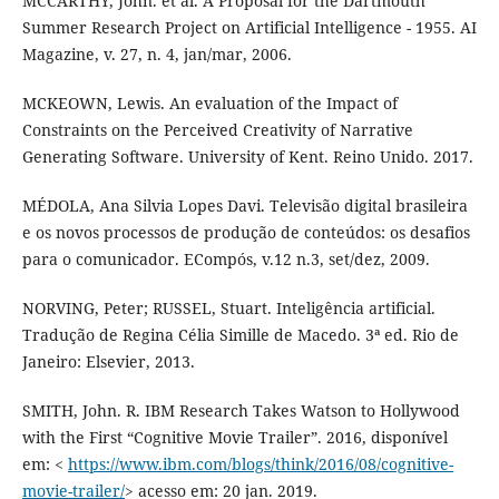
MCCARTHY, John. et al. A Proposal for the Dartmouth
Summer Research Project on Artificial Intelligence - 1955. AI
Magazine, v. 27, n. 4, jan/mar, 2006.
MCKEOWN, Lewis. An evaluation of the Impact of
Constraints on the Perceived Creativity of Narrative
Generating Software. University of Kent. Reino Unido. 2017.
MÉDOLA, Ana Silvia Lopes Davi. Televisão digital brasileira
e os novos processos de produção de conteúdos: os desafios
para o comunicador. ECompós, v.12 n.3, set/dez, 2009.
NORVING, Peter; RUSSEL, Stuart. Inteligência artificial.
Tradução de Regina Célia Simille de Macedo. 3ª ed. Rio de
Janeiro: Elsevier, 2013.
SMITH, John. R. IBM Research Takes Watson to Hollywood
with the First “Cognitive Movie Trailer”. 2016, disponível
em: <
https://www.ibm.com/blogs/think/2016/08/cognitive-
movie-trailer/
> acesso em: 20 jan. 2019.