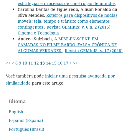
estratégias e processos de construção de mundos
Carolina Dantas de Figueiredo, Allison Ronaldo da
Silva Mendes,
Roteiros para dispositivos de mídias
móveis: tela, tempo e trânsito como elementos
contingentes
,
Revista GEMInIS: v. 6 n. 2 (2015):
Cinema e Tecnologia
Ândrea Sulzbach,
A MISE-EN-SCÈNE EM
CAMADAS NO FILME BARDO, FALSA CRÔNICA DE
ALGUMAS VERDADES
,
Revista GEMInIS: v. 17 (2026)
<<
<
8
9
10
11
12
13
14
15
16
17
>
>>
Você também pode
iniciar uma pesquisa avançada por
similaridade
para este artigo.
Idioma
English
Español (España)
Português (Brasil)