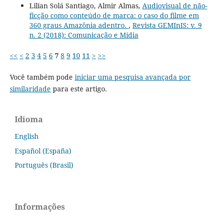
Lilian Solá Santiago, Almir Almas,
Audiovisual de não-
ficção como conteúdo de marca: o caso do filme em
360 graus Amazônia adentro.
,
Revista GEMInIS: v. 9
n. 2 (2018): Comunicação e Mídia
<<
<
2
3
4
5
6
7
8
9
10
11
>
>>
Você também pode
iniciar uma pesquisa avançada por
similaridade
para este artigo.
Idioma
English
Español (España)
Português (Brasil)
Informações