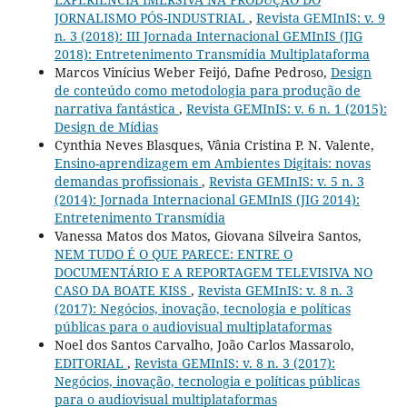
JORNALISMO PÓS-INDUSTRIAL
,
Revista GEMInIS: v. 9
n. 3 (2018): III Jornada Internacional GEMInIS (JIG
2018): Entretenimento Transmídia Multiplataforma
Marcos Vinícius Weber Feijó, Dafne Pedroso,
Design
de conteúdo como metodologia para produção de
narrativa fantástica
,
Revista GEMInIS: v. 6 n. 1 (2015):
Design de Mídias
Cynthia Neves Blasques, Vânia Cristina P. N. Valente,
Ensino-aprendizagem em Ambientes Digitais: novas
demandas profissionais
,
Revista GEMInIS: v. 5 n. 3
(2014): Jornada Internacional GEMInIS (JIG 2014):
Entretenimento Transmídia
Vanessa Matos dos Matos, Giovana Silveira Santos,
NEM TUDO É O QUE PARECE: ENTRE O
DOCUMENTÁRIO E A REPORTAGEM TELEVISIVA NO
CASO DA BOATE KISS
,
Revista GEMInIS: v. 8 n. 3
(2017): Negócios, inovação, tecnologia e políticas
públicas para o audiovisual multiplataformas
Noel dos Santos Carvalho, João Carlos Massarolo,
EDITORIAL
,
Revista GEMInIS: v. 8 n. 3 (2017):
Negócios, inovação, tecnologia e políticas públicas
para o audiovisual multiplataformas