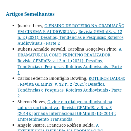
Artigos Semelhantes
Joanise Levy,
O ENSINO DE ROTEIRO NA GRADUAÇÃO
EM CINEMA E AUDIOVISUAL
,
Revista GEMInIS: v. 12
n. 2 (2021): Desafios, Tendências e Pesquisas: Roteiros
Audiovisuais - Parte 2
Rubens Arnaldo Rewald, Carolina Gonçalves Pinto,
A
DRAMATURGIA COMO PRINCÍPIO REALIZADOR
,
Revista GEMInIS: v. 12 n. 1 (2021): Desafios,
Tendências e Pesquisas: Roteiros Audiovisuais - Parte
1
Carlos Federico Buonfiglio Dowling,
ROTEIROS DADOS:
,
Revista GEMInIS: v. 12 n. 2 (2021): Desafios,
Tendências e Pesquisas: Roteiros Audiovisuais - Parte
2
Sheron Neves,
O vine e o diálogo audiovisual na
cultura participativa
,
Revista GEMInIS: v. 5 n. 3
(2014): Jornada Internacional GEMInIS (JIG 2014):
Entretenimento Transmídia
Angelo Sastre, Francisco Rolfsen Belda,
A
EXPERIÊNCIA IMERSIVA NA PRODUÇÃO DO