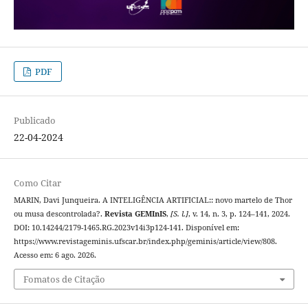
PDF
Publicado
22-04-2024
Como Citar
MARIN, Davi Junqueira. A INTELIGÊNCIA ARTIFICIAL:: novo martelo de Thor
ou musa descontrolada?.
Revista GEMInIS
,
[S. l.]
, v. 14, n. 3, p. 124–141, 2024.
DOI: 10.14244/2179-1465.RG.2023v14i3p124-141. Disponível em:
https://www.revistageminis.ufscar.br/index.php/geminis/article/view/808.
Acesso em: 6 ago. 2026.
Fomatos de Citação